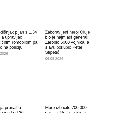
dišnjak pijan s 1,34
Zaboravljeni heroj Oluje
la upravljao
bio je najmlađi general:
ričnim romobilom pa
Zarobio 5000 vojnika, a
io na policiju
slavu pokupio Petar
Stipetić
.2026
06.08.2026
ija pronašla
More izbacilo 700.000
huanu kod 26-
eura, a što će izbaciti