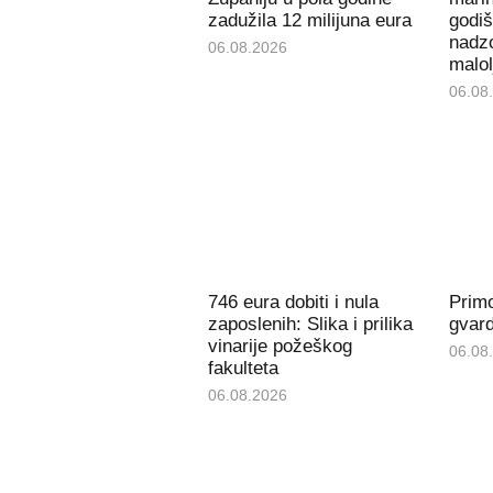
zadužila 12 milijuna eura
godiš
nadzo
06.08.2026
malol
06.08
746 eura dobiti i nula
Prim
zaposlenih: Slika i prilika
gvard
vinarije požeškog
06.08
fakulteta
06.08.2026