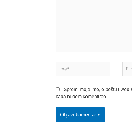
Ime*
E-
pošt
Spremi moje ime, e-poštu i web-s
kada budem komentirao.