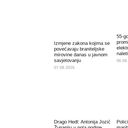
55-go
promi
Izmjene zakona kojima se
elekt
povećavaju braniteljske
nalet
mirovine danas u javnom
savjetovanju
06.08
07.08.2026
Drago Hedl: Antonija Jozić
Polic
Županiju u pola godine
mari