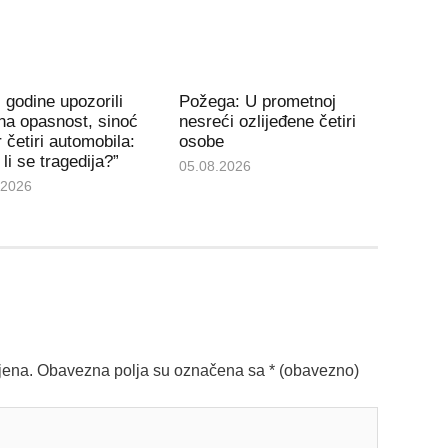
 godine upozorili
Požega: U prometnoj
na opasnost, sinoć
nesreći ozlijeđene četiri
 četiri automobila:
osobe
li se tragedija?”
05.08.2026
.2026
jena.
Obavezna polja su označena sa
* (obavezno)