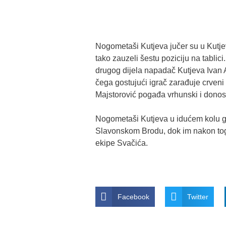
Nogometaši Kutjeva jučer su u Kutjev
tako zauzeli šestu poziciju na tablic
drugog dijela napadač Kutjeva Ivan A
čega gostujući igrač zarađuje crveni
Majstorović pogađa vrhunski i donosi
Nogometaši Kutjeva u idućem kolu g
Slavonskom Brodu, dok im nakon tog
ekipe Svačića.
Facebook
Twitter