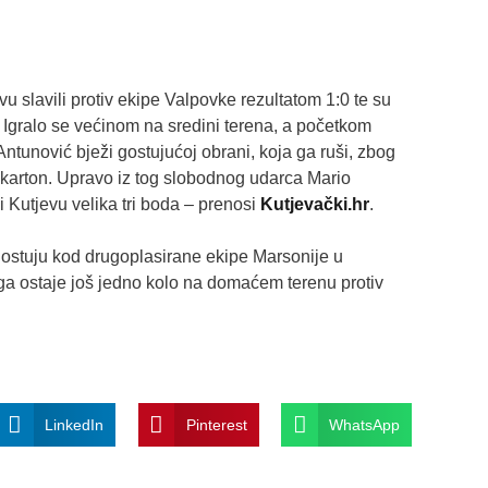
u slavili protiv ekipe Valpovke rezultatom 1:0 te su
i. Igralo se većinom na sredini terena, a početkom
ntunović bježi gostujućoj obrani, koja ga ruši, zbog
 karton. Upravo iz tog slobodnog udarca Mario
 Kutjevu velika tri boda – prenosi
Kutjevački.hr
.
ostuju kod drugoplasirane ekipe Marsonije u
a ostaje još jedno kolo na domaćem terenu protiv
LinkedIn
Pinterest
WhatsApp