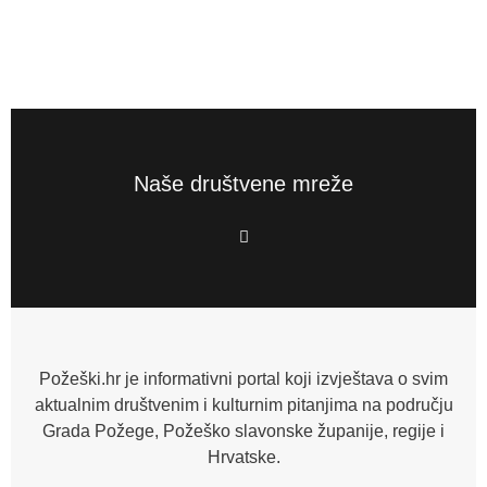
Naše društvene mreže
F
a
c
e
b
o
o
k
-
f
Požeški.hr je informativni portal koji izvještava o svim
aktualnim društvenim i kulturnim pitanjima na području
Grada Požege, Požeško slavonske županije, regije i
Hrvatske.