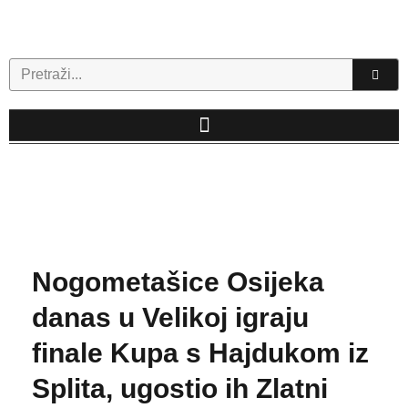
Skip
to
content
Search
Nogometašice Osijeka
danas u Velikoj igraju
finale Kupa s Hajdukom iz
Splita, ugostio ih Zlatni