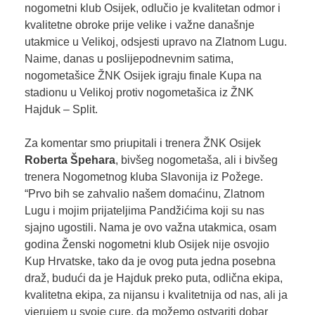
nogometni klub Osijek, odlučio je kvalitetan odmor i
kvalitetne obroke prije velike i važne današnje
utakmice u Velikoj, odsjesti upravo na Zlatnom Lugu.
Naime, danas u poslijepodnevnim satima,
nogometašice ŽNK Osijek igraju finale Kupa na
stadionu u Velikoj protiv nogometašica iz ŽNK
Hajduk – Split.
Za komentar smo priupitali i trenera ŽNK Osijek
Roberta Špehara
, bivšeg nogometaša, ali i bivšeg
trenera Nogometnog kluba Slavonija iz Požege.
“Prvo bih se zahvalio našem domaćinu, Zlatnom
Lugu i mojim prijateljima Pandžićima koji su nas
sjajno ugostili. Nama je ovo važna utakmica, osam
godina Ženski nogometni klub Osijek nije osvojio
Kup Hrvatske, tako da je ovog puta jedna posebna
draž, budući da je Hajduk preko puta, odlična ekipa,
kvalitetna ekipa, za nijansu i kvalitetnija od nas, ali ja
vjerujem u svoje cure, da možemo ostvariti dobar