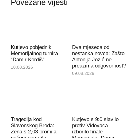
Povezane vijesti
Kutjevo pobjednik
Dva mjeseca od
Memorijalnog turnira
nestanka novca: Zašto
“Damir Kordiš”
Antonija Jozić ne
preuzima odgovornost?
10.08.2026
09.08.2026
Tragedija kod
Kutjevo s 9:0 slavilo
Slavonskog Broda:
protiv Vidovaca i
Žena s 2,03 promila
izborilo finale
nožem usmrtila
Memorijala „Damir