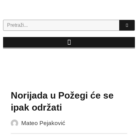
Skip
to
content
Search
Norijada u Požegi će se
ipak održati
Mateo Pejaković