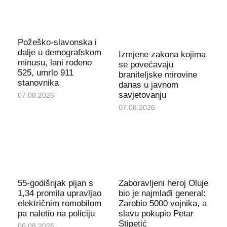
Požeško-slavonska i
dalje u demografskom
Izmjene zakona kojima
minusu, lani rođeno
se povećavaju
525, umrlo 911
braniteljske mirovine
stanovnika
danas u javnom
savjetovanju
07.08.2026
07.08.2026
55-godišnjak pijan s
Zaboravljeni heroj Oluje
1,34 promila upravljao
bio je najmlađi general:
električnim romobilom
Zarobio 5000 vojnika, a
pa naletio na policiju
slavu pokupio Petar
Stipetić
06.08.2026