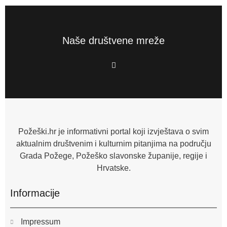
Naše društvene mreže
F
a
c
e
b
o
o
k
-
f
Požeški.hr je informativni portal koji izvještava o svim
aktualnim društvenim i kulturnim pitanjima na području
Grada Požege, Požeško slavonske županije, regije i
Hrvatske.
Informacije
Impressum