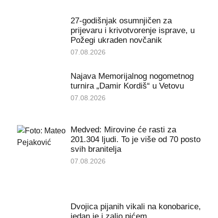
27-godišnjak osumnjičen za
prijevaru i krivotvorenje isprave, u
Požegi ukraden novčanik
07.08.2026
Najava Memorijalnog nogometnog
turnira „Damir Kordiš“ u Vetovu
07.08.2026
Medved: Mirovine će rasti za
201.304 ljudi. To je više od 70 posto
svih branitelja
07.08.2026
Dvojica pijanih vikali na konobarice,
jedan je i zalio pićem