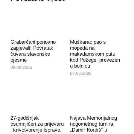
Grabarčani ponovno
Muškarac pao s
zapjevali: Povratak
mopeda na
čuvara slavonske
makadamskom putu
pjesme
kod Požege, prevezen
u bolnicu
08.08.2026
07.08.2026
27-godišnjak
Najava Memorijalnog
osumnjičen za prijevaru
nogometnog turnira
i krivotvorenje isprave,
„Damir Kordiš“ u