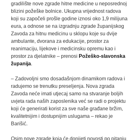
gradilište nove zgrade hitne medicine u neposrednoj
blizini požeške bolnice. Ukupna vrijednost radova
koji su započeli prošle godine iznosi oko 1,9 milijuna
eura, a odnose se na izgradnju zgrade županijskog
Zavoda za hitnu medicinu u sklopu koje su dvije
ambulante, dvorana za edukacije, prostor za
reanimaciju, lijekove i medicinsku opremu kao i
prostor za djelatnike – prenosi
Požeško-slavonska
županija
.
– Zadovoljni smo dosadašnjom dinamikom radova i
radujemo se trenutku preseljenja. Nova zgrada
Zavoda neće imati utjecaj samo na stvaranje boljih
uvjeta rada naših zaposlenika već se radi o projektu
koji će generirati korist za sve naše građane bržim,
kvalitetnijim i dostupnijim uslugama – rekao je
Barišić.
Osim nove zgrade koja će donijeti novosti po pitanju