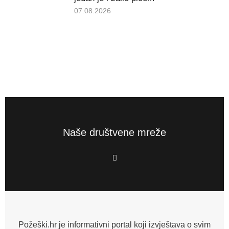
07.08.2026
Naše društvene mreže
F
a
c
e
b
o
o
k
-
f
Požeški.hr je informativni portal koji izvještava o svim