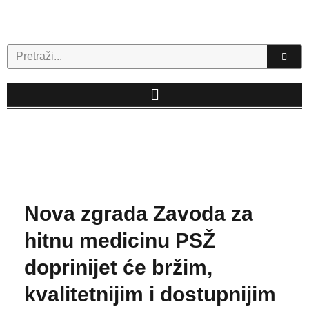
Skip
to
content
Search
Nova zgrada Zavoda za
hitnu medicinu PSŽ
doprinijet će bržim,
kvalitetnijim i dostupnijim