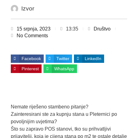
Izvor
15 srpnja, 2023
13:35
Društvo
No Comments
Facebook
Twitter
LinkedIn
Pinterest
WhatsApp
Nemate riješeno stambeno pitanje?
Zainteresirani ste za kupnju stana u Pleternici po
povoljnijim uvjetima?
Što su zapravo POS stanovi, tko su prihvatljivi
prijavitelji, koja je cijena stana po m2 te ostale detalje