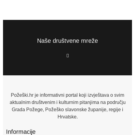
Naše društvene mreže
F
a
c
e
b
o
o
k
-
f
Požeški.hr je informativni portal koji izvještava o svim
aktualnim društvenim i kulturnim pitanjima na području
Grada Požege, Požeško slavonske županije, regije i
Hrvatske.
Informacije