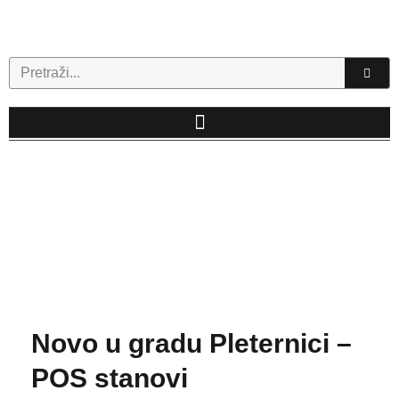
Skip
to
content
Search
Novo u gradu Pleternici –
POS stanovi