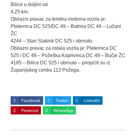
Bilice u duljini od
4,25 km.
Obilazni pravac za teretna motorna vozila je:
Pleternica DC 525/DC 49 – Batrina DC 49 – Lužani
ŽC
4244 – Stari Slatinik DC 525 i obrnuto.
Obilazni pravac za ostala vozila je: Pleternica DC
525 / DC 49 – Požeška Koprivnica DC 49 – Bučje ŽC
4185 – Bilice DC 525 i obrnuto – priopćili su iz
Županijskog centra 112 Požega.
Facebook
Twitter
LinkedIn
Pinterest
WhatsApp