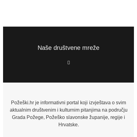
Naše društvene mreže
F
a
c
e
b
o
o
k
-
f
Požeški.hr je informativni portal koji izvještava o svim
aktualnim društvenim i kulturnim pitanjima na području
Grada Požege, Požeško slavonske županije, regije i
Hrvatske.