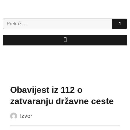
Skip
to
content
Search
Obavijest iz 112 o
zatvaranju državne ceste
Izvor