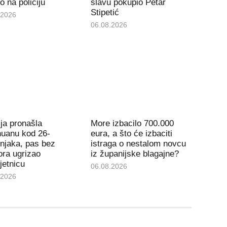
io na policiju
slavu pokupio Petar
Stipetić
.2026
06.08.2026
ija pronašla
More izbacilo 700.000
huanu kod 26-
eura, a što će izbaciti
njaka, pas bez
istraga o nestalom novcu
ra ugrizao
iz županijske blagajne?
jetnicu
06.08.2026
.2026