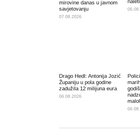
nalet
mirovine danas u javnom
savjetovanju
06.08
07.08.2026
Drago Hedl: Antonija Jozić
Polic
Županiju u pola godine
mari
zadužila 12 milijuna eura
godiš
nadzo
06.08.2026
malol
06.08