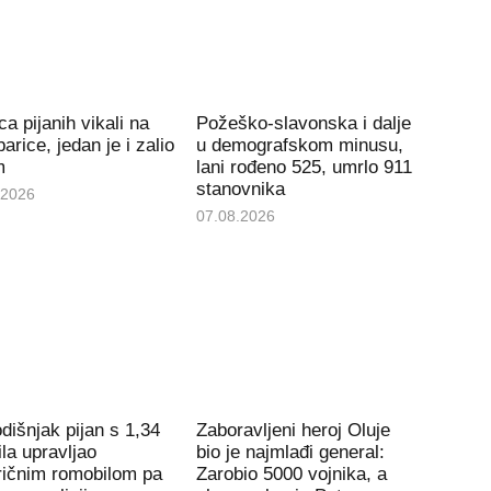
ca pijanih vikali na
Požeško-slavonska i dalje
arice, jedan je i zalio
u demografskom minusu,
m
lani rođeno 525, umrlo 911
stanovnika
.2026
07.08.2026
dišnjak pijan s 1,34
Zaboravljeni heroj Oluje
la upravljao
bio je najmlađi general:
ričnim romobilom pa
Zarobio 5000 vojnika, a