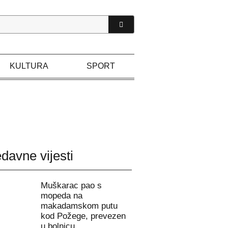
KULTURA
SPORT
davne vijesti
Muškarac pao s
mopeda na
makadamskom putu
kod Požege, prevezen
u bolnicu