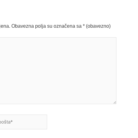
jena.
Obavezna polja su označena sa
* (obavezno)
a*