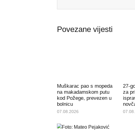
Povezane vijesti
Muškarac pao s mopeda
27-g
na makadamskom putu
za pr
kod Požege, prevezen u
ispra
bolnicu
novč
07.08.2026
07.08