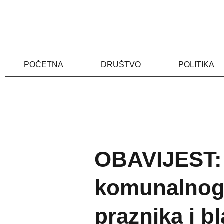
Skip
to
content
POČETNA
DRUŠTVO
POLITIKA
OBAVIJEST:
komunalnog
praznika i b