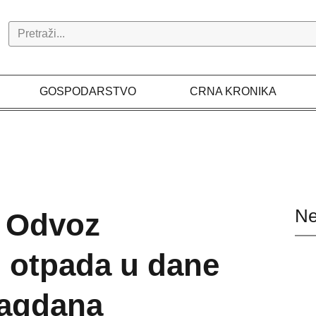
Search
GOSPODARSTVO
CRNA KRONIKA
Ne
 Odvoz
 otpada u dane
lagdana