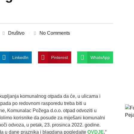
Društvo
No Comments
LinkedIn
Pinterest
WhatsApp
kupljanja komunalnog otpada da će, u ulicama i
pada po redovnom rasporedu treba biti u
ine, Komunalac Požega d.o.o. otpad odvoziti u
Molimo korisnike da posude za miješani komunalni
oči odvoza, u petak, 23. prosinca 2022. godine.
 u dane praznika i blagdana pogledajte
OVDJE
.
“