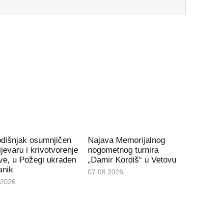
odišnjak osumnjičen
Najava Memorijalnog
ijevaru i krivotvorenje
nogometnog turnira
ve, u Požegi ukraden
„Damir Kordiš“ u Vetovu
anik
07.08.2026
.2026