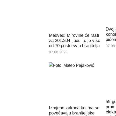
Dvoji
konob
Medved: Mirovine će rasti
piće
za 201.304 ljudi. To je više
od 70 posto svih branitelja
07.08
07.08.2026
55-go
promi
Izmjene zakona kojima se
elekt
povećavaju braniteljske