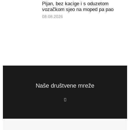
Pijan, bez kacige i s oduzetom
vozačkom sjeo na moped pa pao
08.08.2026
Naše društvene mreže
F
a
c
e
b
o
o
k