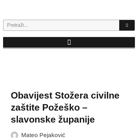
Skip
to
content
Search
Obavijest Stožera civilne
zaštite Požeško –
slavonske županije
Mateo Pejaković