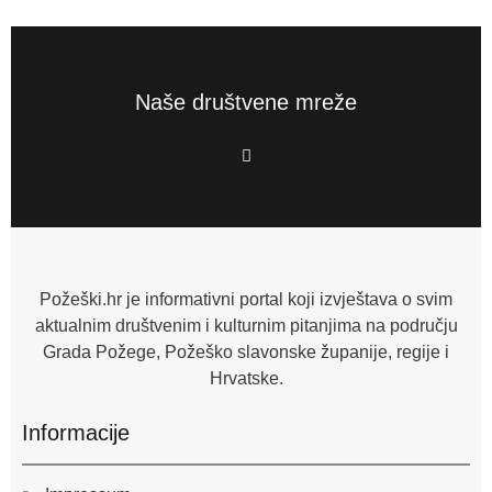
Naše društvene mreže
F
a
c
e
b
o
o
k
-
f
Požeški.hr je informativni portal koji izvještava o svim
aktualnim društvenim i kulturnim pitanjima na području
Grada Požege, Požeško slavonske županije, regije i
Hrvatske.
Informacije