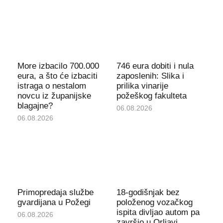
More izbacilo 700.000
746 eura dobiti i nula
eura, a što će izbaciti
zaposlenih: Slika i
istraga o nestalom
prilika vinarije
novcu iz županijske
požeškog fakulteta
blagajne?
06.08.2026
06.08.2026
Primopredaja službe
18-godišnjak bez
gvardijana u Požegi
položenog vozačkog
ispita divljao autom pa
06.08.2026
završio u Orljavi