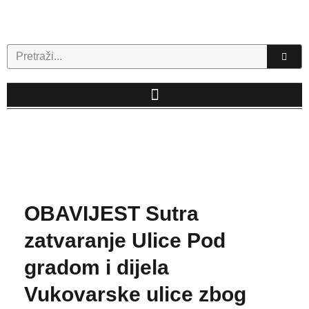
Skip
to
content
Search
OBAVIJEST Sutra
zatvaranje Ulice Pod
gradom i dijela
Vukovarske ulice zbog