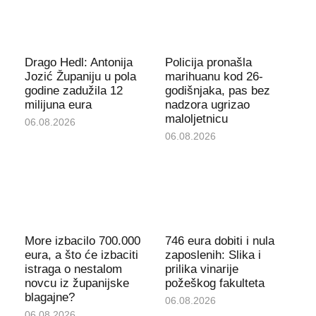
Drago Hedl: Antonija
Policija pronašla
Jozić Županiju u pola
marihuanu kod 26-
godine zadužila 12
godišnjaka, pas bez
milijuna eura
nadzora ugrizao
maloljetnicu
06.08.2026
06.08.2026
More izbacilo 700.000
746 eura dobiti i nula
eura, a što će izbaciti
zaposlenih: Slika i
istraga o nestalom
prilika vinarije
novcu iz županijske
požeškog fakulteta
blagajne?
06.08.2026
06.08.2026