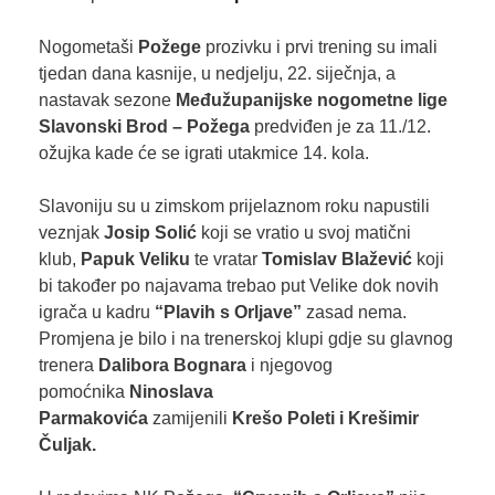
Nogometaši
Požege
prozivku i prvi trening su imali
tjedan dana kasnije, u nedjelju, 22. siječnja, a
nastavak sezone
Međužupanijske nogometne lige
Slavonski Brod – Požega
predviđen je za 11./12.
ožujka kade će se igrati utakmice 14. kola.
Slavoniju su u zimskom prijelaznom roku napustili
veznjak
Josip Solić
koji se vratio u svoj matični
klub,
Papuk Veliku
te vratar
Tomislav Blažević
koji
bi također po najavama trebao put Velike dok novih
igrača u kadru
“Plavih s Orljave”
zasad nema.
Promjena je bilo i na trenerskoj klupi gdje su glavnog
trenera
Dalibora Bognara
i njegovog
pomoćnika
Ninoslava
Parmakovića
zamijenili
Krešo Poleti i Krešimir
Čuljak.