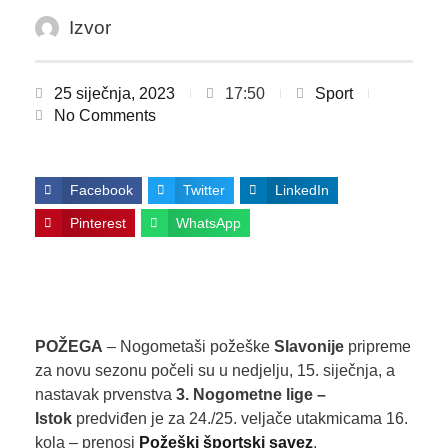
Izvor
25 siječnja, 2023
17:50
Sport
No Comments
Facebook
Twitter
LinkedIn
Pinterest
WhatsApp
POŽEGA
– Nogometaši požeške
Slavonije
pripreme
za novu sezonu počeli su u nedjelju, 15. siječnja, a
nastavak prvenstva
3. Nogometne lige –
Istok
predviđen je za 24./25. veljače utakmicama 16.
kola – prenosi
Požeški športski savez
.