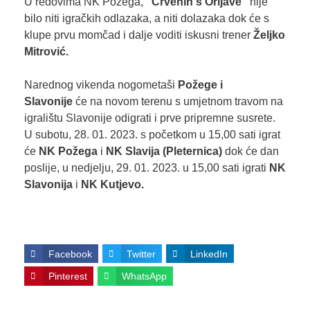
U redovima NK Požega,
“Crvenih s Orljave”
nije
bilo niti igračkih odlazaka, a niti dolazaka dok će s
klupe prvu momčad i dalje voditi iskusni trener
Željko
Mitrović.
Narednog vikenda nogometaši
Požege i
Slavonije
će na novom terenu s umjetnom travom na
igralištu Slavonije odigrati i prve pripremne susrete.
U subotu, 28. 01. 2023. s početkom u 15,00 sati igrat
će
NK Požega
i
NK Slavija (Pleternica)
dok će dan
poslije, u nedjelju, 29. 01. 2023. u 15,00 sati igrati
NK
Slavonija
i
NK Kutjevo.
Facebook
Twitter
LinkedIn
Pinterest
WhatsApp