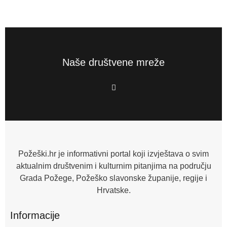
Naše društvene mreže
F
a
c
e
b
o
o
k
-
f
Požeški.hr je informativni portal koji izvještava o svim
aktualnim društvenim i kulturnim pitanjima na području
Grada Požege, Požeško slavonske županije, regije i
Hrvatske.
Informacije