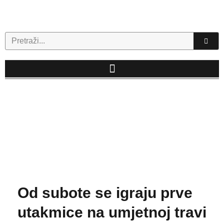
Skip
to
content
Search
Od subote se igraju prve
utakmice na umjetnoj travi