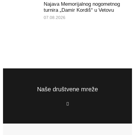
Najava Memorijalnog nogometnog
turnira „Damir Kordiš“ u Vetovu
07.08.2026
Naše društvene mreže
F
a
c
e
b
o
o
k