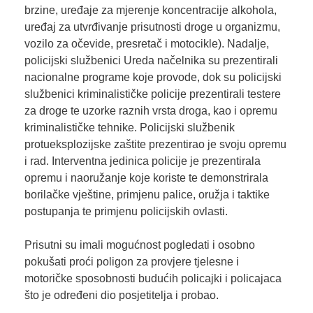
brzine, uređaje za mjerenje koncentracije alkohola,
uređaj za utvrđivanje prisutnosti droge u organizmu,
vozilo za očevide, presretač i motocikle). Nadalje,
policijski službenici Ureda načelnika su prezentirali
nacionalne programe koje provode, dok su policijski
službenici kriminalističke policije prezentirali testere
za droge te uzorke raznih vrsta droga, kao i opremu
kriminalističke tehnike. Policijski službenik
protueksplozijske zaštite prezentirao je svoju opremu
i rad. Interventna jedinica policije je prezentirala
opremu i naoružanje koje koriste te demonstrirala
borilačke vještine, primjenu palice, oružja i taktike
postupanja te primjenu policijskih ovlasti.
Prisutni su imali mogućnost pogledati i osobno
pokušati proći poligon za provjere tjelesne i
motoričke sposobnosti budućih policajki i policajaca
što je određeni dio posjetitelja i probao.