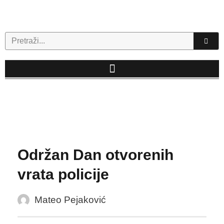
Skip
to
content
Search
Održan Dan otvorenih
vrata policije
Mateo Pejaković