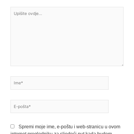
Upišite
ovdje...
Ime*
E-
pošta*
Spremi moje ime, e-poštu i web-stranicu u ovom
internet pregledniku za sljedeći put kada budem