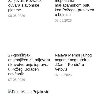
zapjevali: Povratak
mopeda na
čuvara slavonske
makadamskom putu
pjesme
kod Požege, prevezen
u bolnicu
08.08.2026
07.08.2026
27-godišnjak
Najava Memorijalnog
osumnjičen za prijevaru
nogometnog turnira
i krivotvorenje isprave,
„Damir Kordiš“ u
u Požegi ukraden
Vetovu
novčanik
07.08.2026
07.08.2026