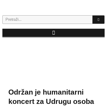
Skip
to
content
Search
Održan je humanitarni
koncert za Udrugu osoba