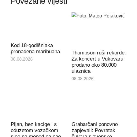
Povezane vijesti
Kod 18-godišnjaka
pronađena marihuana
Thompson ruši rekorde:
Za koncert u Vukovaru
08.08.2026
prodano oko 80.000
ulaznica
08.08.2026
Pijan, bez kacige i s
Grabarčani ponovno
oduzetom vozačkom
zapjevali: Povratak
sjeo na moped pa pao
čuvara slavonske