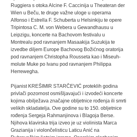
Ruggiera s otoka Alcine F. Caccinija u Theateran der
Wien u Beču, te druge važne uloge u operama
Alfonso i Estrella F. Schuberta u Helsinkiju te opere
Tripintosa C. M. von Webera u Gewandhausu u
Leipzigu, koncerte na Bachovom festivalu u
Montrealu pod ravnanjem Masaakija Suzukija te
izvedbe diljem Europe Bachovog Božićnog oratorija
pod ravnanjem Christopha Rousseta kao i Miseuh-
molute Muke po Ivanu pod ravnanjem Philippa
Herrewegha.
Pijanist KREŠIMIR STARČEVIĆ proteklih godina
privlači pozornost osmišljavajući i izvodeći koncerte
kojima obilježava značajne obljetnice rođenja ili smrti
velikih skladatelja. Ove godine su to 150. obljetnice
rođenja Sergeja Rahmanjinova i Blagoja Berse.
Njihova klavirska trija izveo je uz violinista Marca
Grazianija i violončelisticu Laticu Anić na