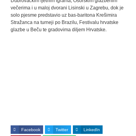
Dubrovačkim ljetnim igrama, Osorskim glazbenim
večerima i u maloj dvorani Lisinski u Zagrebu, dok je
solo pjesme predstavio uz bas-baritona Krešimira
Stražanca na turneji po Brazilu, Festivalu hrvatske
glazbe u Beču te gradovima diljem Hrvatske.
Facebook
Twitter
LinkedIn