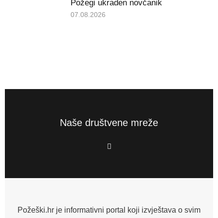
Požegi ukraden novčanik
07.08.2026
Naše društvene mreže
F
a
c
e
b
o
o
k
-
f
Požeški.hr je informativni portal koji izvještava o svim