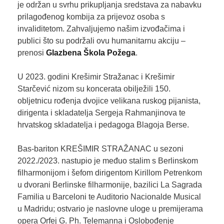
je održan u svrhu prikupljanja sredstava za nabavku
prilagođenog kombija za prijevoz osoba s
invaliditetom. Zahvaljujemo našim izvođačima i
publici što su podržali ovu humanitarnu akciju –
prenosi
Glazbena Škola Požega
.
U 2023. godini Krešimir Stražanac i Krešimir
Starčević nizom su koncerata obilježili 150.
obljetnicu rođenja dvojice velikana ruskog pijanista,
dirigenta i skladatelja Sergeja Rahmanjinova te
hrvatskog skladatelja i pedagoga Blagoja Berse.
Bas-bariton KREŠIMIR STRAŽANAC u sezoni
2022./2023. nastupio je međuo stalim s Berlinskom
filharmonijom i šefom dirigentom Kirillom Petrenkom
u dvorani Berlinske filharmonije, bazilici La Sagrada
Familia u Barceloni te Auditorio Nacionalde Musical
u Madridu; ostvario je naslovne uloge u premijerama
opera Orfej G. Ph. Telemanna i Oslobođenje