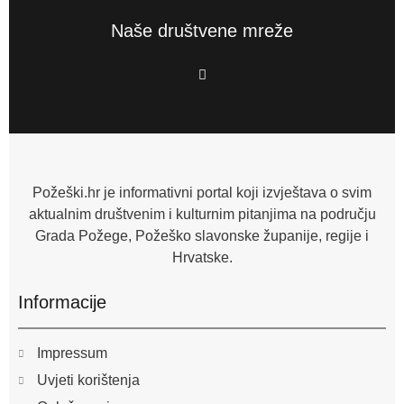
Naše društvene mreže
F
a
c
e
b
o
o
k
-
f
Požeški.hr je informativni portal koji izvještava o svim
aktualnim društvenim i kulturnim pitanjima na području
Grada Požege, Požeško slavonske županije, regije i
Hrvatske.
Informacije
Impressum
Uvjeti korištenja