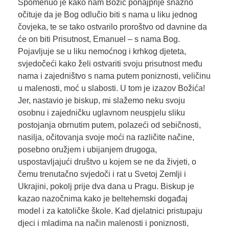
Spomenuo je kako nam Božić ponajprije snažno
očituje da je Bog odlučio biti s nama u liku jednog
čovjeka, te se tako ostvarilo proroštvo od davnine da
će on biti Prisutnost, Emanuel – s nama Bog.
Pojavljuje se u liku nemoćnog i krhkog djeteta,
svjedočeći kako želi ostvariti svoju prisutnost među
nama i zajedništvo s nama putem poniznosti, veličinu
u malenosti, moć u slabosti. U tom je izazov Božića!
Jer, nastavio je biskup, mi slažemo neku svoju
osobnu i zajedničku uglavnom neuspjelu sliku
postojanja obrnutim putem, polazeći od sebičnosti,
nasilja, očitovanja svoje moći na različite načine,
posebno oružjem i ubijanjem drugoga,
uspostavljajući društvo u kojem se ne da živjeti, o
čemu trenutačno svjedoči i rat u Svetoj Zemlji i
Ukrajini, pokolj prije dva dana u Pragu. Biskup je
kazao nazočnima kako je beltehemski događaj
model i za katoličke škole. Kad djelatnici pristupaju
djeci i mladima na način malenosti i poniznosti,