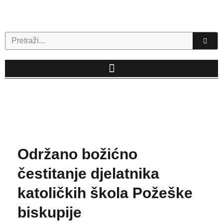
Skip
to
content
Search
Održano božićno
čestitanje djelatnika
katoličkih škola Požeške
biskupije