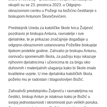
okupili su se 23. prosinca 2023. u Odgojno-
obrazovnom centru u Požegi na božićno čestitanje s
biskupom Antunom Škvorčevićem.
Predstojnik Ureda za katoličke škole Ivica Žuljević
pozdravio je biskupa Antuna, ravnatelje i sve
djelatnike, te je prikazao značajnije događaje u
odgojno-obrazovnim ustanovama Požeške biskupije
tijekom protekle godine. Zahvalio je biskupu Antunu,
osnivaču spomenutih škola, za pažnju koju iskazuje
njihovim djelatnicima i učenicima te za brigu oko
duhovnih i materijalnih ulaganja kako bi škole imale
kvalitetne uvjete. U ime djelatnika katoličkih škola
poželio mu je radostan i blagoslovljen Božić.
Zahvalivši predstojniku Žuljeviću i ravnateljima na
čestitci, biskup Antun je istaknuo kako je Božić u
svojoj jednostavnosti i skromnosti pun velikih poruka.