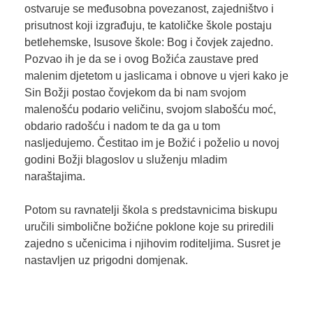
ostvaruje se međusobna povezanost, zajedništvo i
prisutnost koji izgrađuju, te katoličke škole postaju
betlehemske, Isusove škole: Bog i čovjek zajedno.
Pozvao ih je da se i ovog Božića zaustave pred
malenim djetetom u jaslicama i obnove u vjeri kako je
Sin Božji postao čovjekom da bi nam svojom
malenošću podario veličinu, svojom slabošću moć,
obdario radošću i nadom te da ga u tom
nasljedujemo. Čestitao im je Božić i poželio u novoj
godini Božji blagoslov u služenju mladim
naraštajima.
Potom su ravnatelji škola s predstavnicima biskupu
uručili simbolične božićne poklone koje su priredili
zajedno s učenicima i njihovim roditeljima. Susret je
nastavljen uz prigodni domjenak.