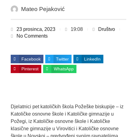
Mateo Pejaković
23 prosinca, 2023
19:08
Društvo
No Comments
Facebook
Twitter
LinkedIn
Pinterest
WhatsApp
Djelatnici pet katoličkih škola Požeške biskupije – iz
Katoličke osnovne škole i Katoličke gimnazije u
Požegi, iz Katoličke osnovne škole i Katoličke
klasične gimnazije u Virovitici i Katoličke osnovne
škole u Novskoj – predvođeni svojim ravnateljima