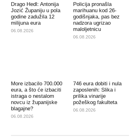
Drago Hedl: Antonija
Policija pronašla
Jozić Županiju u pola
marihuanu kod 26-
godine zadužila 12
godišnjaka, pas bez
milijuna eura
nadzora ugrizao
maloljetnicu
06.08.2026
06.08.2026
More izbacilo 700.000
746 eura dobiti i nula
eura, a što će izbaciti
zaposlenih: Slika i
istraga o nestalom
prilika vinarije
novcu iz županijske
požeškog fakulteta
blagajne?
06.08.2026
06.08.2026