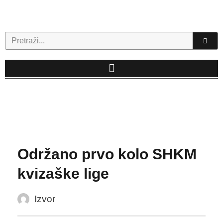
Skip
to
content
Search
Održano prvo kolo SHKM
kvizaške lige
Izvor