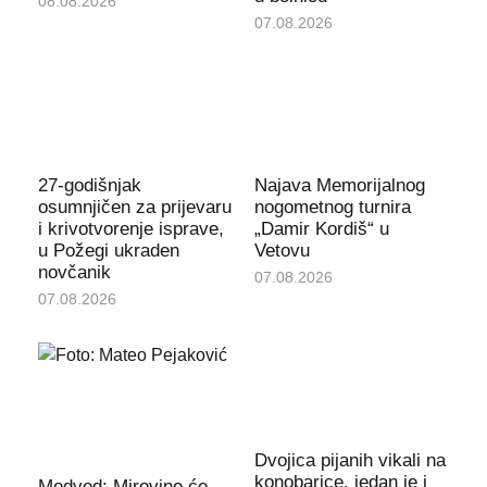
08.08.2026
07.08.2026
27-godišnjak
Najava Memorijalnog
osumnjičen za prijevaru
nogometnog turnira
i krivotvorenje isprave,
„Damir Kordiš“ u
u Požegi ukraden
Vetovu
novčanik
07.08.2026
07.08.2026
Dvojica pijanih vikali na
konobarice, jedan je i
Medved: Mirovine će