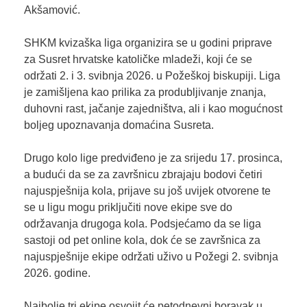
Akšamović.
SHKM kvizaška liga organizira se u godini priprave
za Susret hrvatske katoličke mladeži, koji će se
održati 2. i 3. svibnja 2026. u Požeškoj biskupiji. Liga
je zamišljena kao prilika za produbljivanje znanja,
duhovni rast, jačanje zajedništva, ali i kao mogućnost
boljeg upoznavanja domaćina Susreta.
Drugo kolo lige predviđeno je za srijedu 17. prosinca,
a budući da se za završnicu zbrajaju bodovi četiri
najuspješnija kola, prijave su još uvijek otvorene te
se u ligu mogu priključiti nove ekipe sve do
održavanja drugoga kola. Podsjećamo da se liga
sastoji od pet online kola, dok će se završnica za
najuspješnije ekipe održati uživo u Požegi 2. svibnja
2026. godine.
Najbolje tri ekipe osvojit će petodnevni boravak u