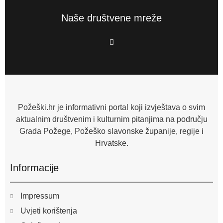
Naše društvene mreže
F
a
c
e
b
o
o
k
-
f
Požeški.hr je informativni portal koji izvještava o svim
aktualnim društvenim i kulturnim pitanjima na području
Grada Požege, Požeško slavonske županije, regije i
Hrvatske.
Informacije
Impressum
Uvjeti korištenja