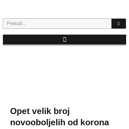
Skip
to
content
Search
Opet velik broj
novooboljelih od korona