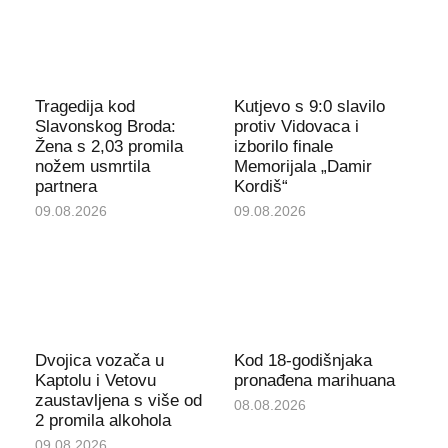
Tragedija kod
Kutjevo s 9:0 slavilo
Slavonskog Broda:
protiv Vidovaca i
Žena s 2,03 promila
izborilo finale
nožem usmrtila
Memorijala „Damir
partnera
Kordiš“
09.08.2026
09.08.2026
Dvojica vozača u
Kod 18-godišnjaka
Kaptolu i Vetovu
pronađena marihuana
zaustavljena s više od
08.08.2026
2 promila alkohola
09.08.2026