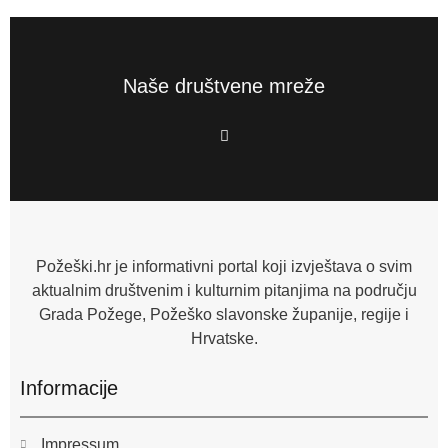
Naše društvene mreže
F
a
c
e
b
o
o
k
-
f
Požeški.hr je informativni portal koji izvještava o svim
aktualnim društvenim i kulturnim pitanjima na području
Grada Požege, Požeško slavonske županije, regije i
Hrvatske.
Informacije
Impressum