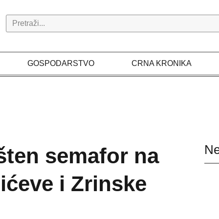
Search
GOSPODARSTVO
CRNA KRONIKA
Ne
ten semafor na
ićeve i Zrinske