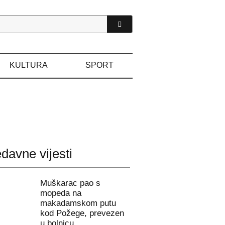
KULTURA
SPORT
davne vijesti
Muškarac pao s
mopeda na
makadamskom putu
kod Požege, prevezen
u bolnicu