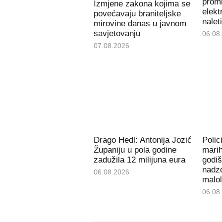
promi
Izmjene zakona kojima se
elekt
povećavaju braniteljske
nalet
mirovine danas u javnom
savjetovanju
06.08
07.08.2026
Drago Hedl: Antonija Jozić
Polic
Županiju u pola godine
mari
zadužila 12 milijuna eura
godiš
nadzo
06.08.2026
malol
06.08