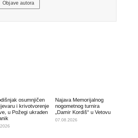
Objave autora
odišnjak osumnjičen
Najava Memorijalnog
ijevaru i krivotvorenje
nogometnog turnira
ve, u Požegi ukraden
„Damir Kordiš“ u Vetovu
anik
07.08.2026
.2026