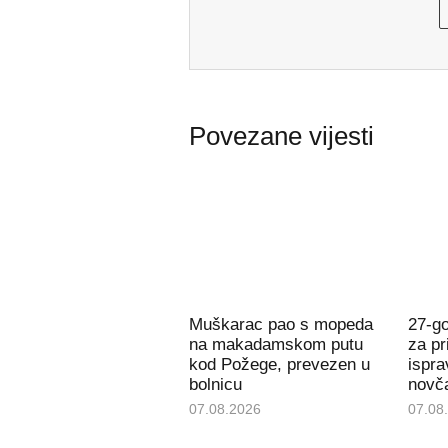
Povezane vijesti
Muškarac pao s mopeda
27-g
na makadamskom putu
za pr
kod Požege, prevezen u
ispra
bolnicu
novč
07.08.2026
07.08