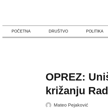
Skip
to
content
POČETNA
DRUŠTVO
POLITIKA
OPREZ: Uniš
križanju Rad
Mateo Pejaković