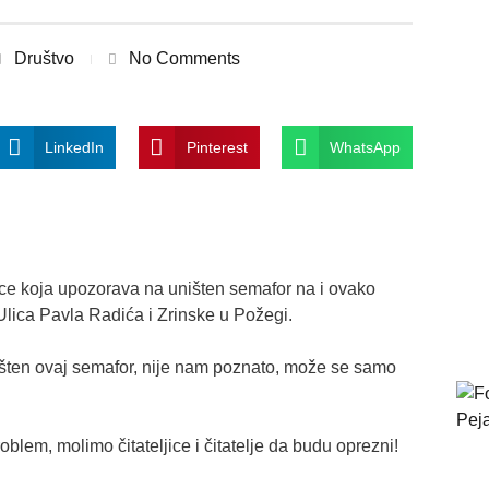
Društvo
No Comments
LinkedIn
Pinterest
WhatsApp
ljice koja upozorava na uništen semafor na i ovako
lica Pavla Radića i Zrinske u Požegi.
ništen ovaj semafor, nije nam poznato, može se samo
blem, molimo čitateljice i čitatelje da budu oprezni!