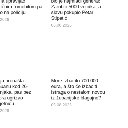
la upravljao
bio je najmlađi general:
ričnim romobilom pa
Zarobio 5000 vojnika, a
io na policiju
slavu pokupio Petar
Stipetić
.2026
06.08.2026
ija pronašla
More izbacilo 700.000
huanu kod 26-
eura, a što će izbaciti
njaka, pas bez
istraga o nestalom novcu
ra ugrizao
iz županijske blagajne?
jetnicu
06.08.2026
.2026