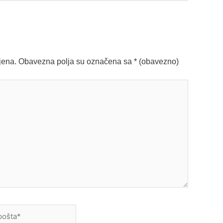
jena.
Obavezna polja su označena sa
* (obavezno)
a*