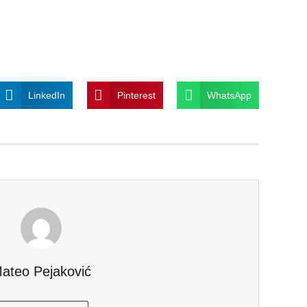
LinkedIn
Pinterest
WhatsApp
ateo Pejaković