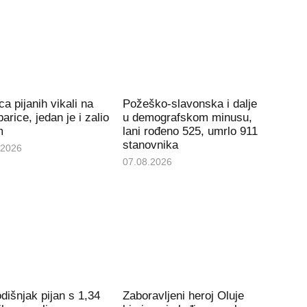
ca pijanih vikali na
Požeško-slavonska i dalje
arice, jedan je i zalio
u demografskom minusu,
m
lani rođeno 525, umrlo 911
stanovnika
.2026
07.08.2026
dišnjak pijan s 1,34
Zaboravljeni heroj Oluje