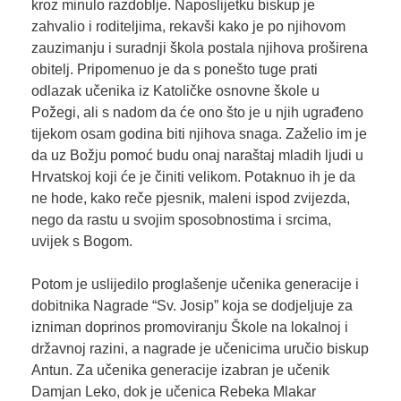
kroz minulo razdoblje. Naposlijetku biskup je
zahvalio i roditeljima, rekavši kako je po njihovom
zauzimanju i suradnji škola postala njihova proširena
obitelj. Pripomenuo je da s ponešto tuge prati
odlazak učenika iz Katoličke osnovne škole u
Požegi, ali s nadom da će ono što je u njih ugrađeno
tijekom osam godina biti njihova snaga. Zaželio im je
da uz Božju pomoć budu onaj naraštaj mladih ljudi u
Hrvatskoj koji će je činiti velikom. Potaknuo ih je da
ne hode, kako reče pjesnik, maleni ispod zvijezda,
nego da rastu u svojim sposobnostima i srcima,
uvijek s Bogom.
Potom je uslijedilo proglašenje učenika generacije i
dobitnika Nagrade “Sv. Josip” koja se dodjeljuje za
izniman doprinos promoviranju Škole na lokalnoj i
državnoj razini, a nagrade je učenicima uručio biskup
Antun. Za učenika generacije izabran je učenik
Damjan Leko, dok je učenica Rebeka Mlakar