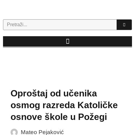
Skip
to
content
Search
Oproštaj od učenika
osmog razreda Katoličke
osnove škole u Požegi
Mateo Pejaković