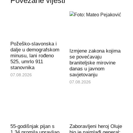
Povezane vijesti
Požeško-slavonska i
dalje u demografskom
Izmjene zakona kojima
minusu, lani rođeno
se povećavaju
525, umrlo 911
braniteljske mirovine
stanovnika
danas u javnom
savjetovanju
07.08.2026
07.08.2026
55-godišnjak pijan s
Zaboravljeni heroj Oluje
1,34 promila upravljao
bio je najmlađi general: