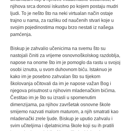
njihova srca donosi iskustvo po kojem postaju mudri
ljudi. To je nešto što na neki virtualan način ostaje
trajno u nama, za razliku od naučenih stvari koje u
svojim pojedinostima mogu brzo nestati iz našega
pamćenja.
Biskup je zahvalio učenicima na svemu što su
nastojali činiti za vrijeme osnovnoškolskog razdoblja,
napose na onome što im je pomoglo da rastu u svojoj
osobi iznutra, u svom duhovnom biću. Istaknuo je
kako im je posebno zahvalan što su tijekom
školovanja očitovali da im je napose važan Bog i
njegova prisutnost u njihovim mladenačkim bićima.
Čestitao im je što su izrasli u spomenutim
dimenzijama, pa njihov završetak osnovne škole
smijemo nazvati malom maturom, a njih smatrati kao
mladenački zrele ljude. Biskup je uputio zahvalu i
svim učiteljima i djelatnicima škole koji su ih pratili