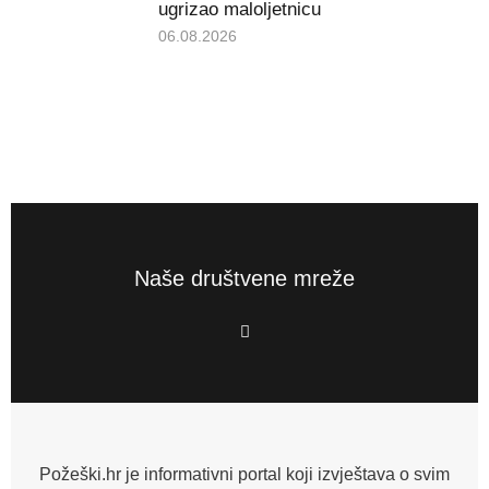
ugrizao maloljetnicu
06.08.2026
Naše društvene mreže
F
a
c
e
b
o
o
k
-
f
Požeški.hr je informativni portal koji izvještava o svim