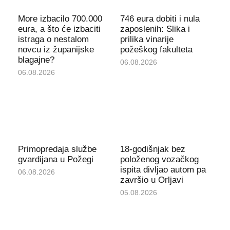
More izbacilo 700.000
746 eura dobiti i nula
eura, a što će izbaciti
zaposlenih: Slika i
istraga o nestalom
prilika vinarije
novcu iz županijske
požeškog fakulteta
blagajne?
06.08.2026
06.08.2026
Primopredaja službe
18-godišnjak bez
gvardijana u Požegi
položenog vozačkog
ispita divljao autom pa
06.08.2026
završio u Orljavi
05.08.2026