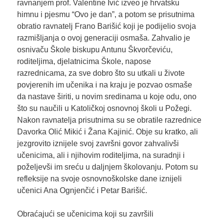
ravnanjem prof. Valentine Ivić izveo je hrvatsku
himnu i pjesmu “Ovo je dan”, a potom se prisutnima
obratio ravnatelj Frano Barišić koji je podijelio svoja
razmišljanja o ovoj generaciji osmaša. Zahvalio je
osnivaču Škole biskupu Antunu Škvorčeviću,
roditeljima, djelatnicima Škole, napose
razrednicama, za sve dobro što su utkali u živote
povjerenih im učenika i na kraju je pozvao osmaše
da nastave širiti, u novim sredinama u koje odu, ono
što su naučili u Katoličkoj osnovnoj školi u Požegi.
Nakon ravnatelja prisutnima su se obratile razrednice
Davorka Olić Mikić i Žana Kajinić. Obje su kratko, ali
jezgrovito iznijele svoj završni govor zahvalivši
učenicima, ali i njihovim roditeljima, na suradnji i
poželjevši im sreću u daljnjem školovanju. Potom su
refleksije na svoje osnovnoškolske dane iznijeli
učenici Ana Ognjenčić i Petar Barišić.
Obraćajući se učenicima koji su završili