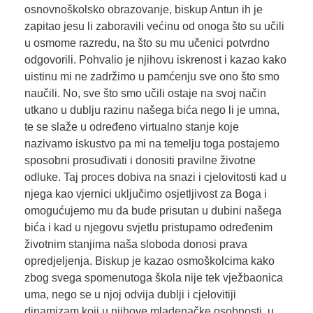
osnovnoškolsko obrazovanje, biskup Antun ih je
zapitao jesu li zaboravili većinu od onoga što su učili
u osmome razredu, na što su mu učenici potvrdno
odgovorili. Pohvalio je njihovu iskrenost i kazao kako
uistinu mi ne zadržimo u pamćenju sve ono što smo
naučili. No, sve što smo učili ostaje na svoj način
utkano u dublju razinu našega bića nego li je umna,
te se slaže u određeno virtualno stanje koje
nazivamo iskustvo pa mi na temelju toga postajemo
sposobni prosuđivati i donositi pravilne životne
odluke. Taj proces dobiva na snazi i cjelovitosti kad u
njega kao vjernici uključimo osjetljivost za Boga i
omogućujemo mu da bude prisutan u dubini našega
bića i kad u
njegovu svjetlu pristupamo određenim
životnim stanjima naša sloboda donosi prava
opredjeljenja. Biskup je kazao osmoškolcima kako
zbog svega spomenutoga škola nije tek vježbaonica
uma, nego se u njoj odvija dublji i cjelovitiji
dinamizam koji u njihove mladenačke osobnosti, u