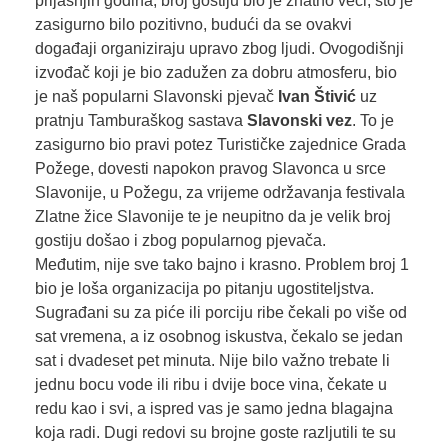
prijašnjih godina, broj gostiju bio je znatno veći, što je
zasigurno bilo pozitivno, budući da se ovakvi
događaji organiziraju upravo zbog ljudi. Ovogodišnji
izvođač koji je bio zadužen za dobru atmosferu, bio
je naš popularni Slavonski pjevač
Ivan Štivić
uz
pratnju Tamburaškog sastava
Slavonski vez
. To je
zasigurno bio pravi potez Turističke zajednice Grada
Požege, dovesti napokon pravog Slavonca u srce
Slavonije, u Požegu, za vrijeme održavanja festivala
Zlatne žice Slavonije te je neupitno da je velik broj
gostiju došao i zbog popularnog pjevača.
Međutim, nije sve tako bajno i krasno. Problem broj 1
bio je loša organizacija po pitanju ugostiteljstva.
Sugrađani su za piće ili porciju ribe čekali po više od
sat vremena, a iz osobnog iskustva, čekalo se jedan
sat i dvadeset pet minuta. Nije bilo važno trebate li
jednu bocu vode ili ribu i dvije boce vina, čekate u
redu kao i svi, a ispred vas je samo jedna blagajna
koja radi. Dugi redovi su brojne goste razljutili te su