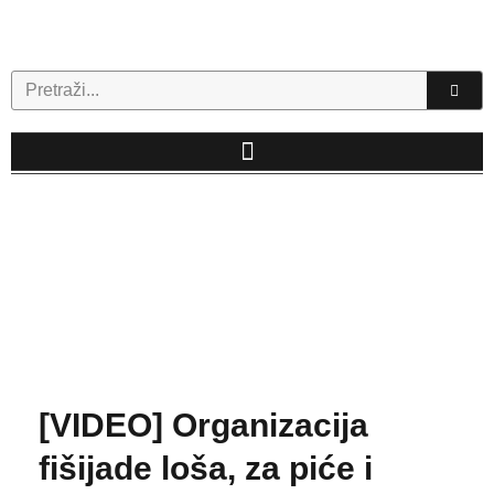
Skip
to
content
Search
[VIDEO] Organizacija
fišijade loša, za piće i