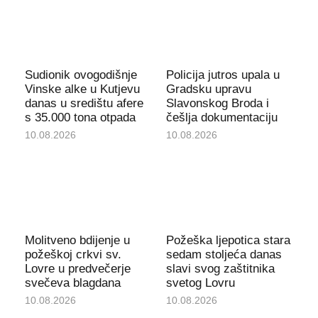
Sudionik ovogodišnje
Policija jutros upala u
Vinske alke u Kutjevu
Gradsku upravu
danas u središtu afere
Slavonskog Broda i
s 35.000 tona otpada
češlja dokumentaciju
10.08.2026
10.08.2026
Molitveno bdijenje u
Požeška ljepotica stara
požeškoj crkvi sv.
sedam stoljeća danas
Lovre u predvečerje
slavi svog zaštitnika
svečeva blagdana
svetog Lovru
10.08.2026
10.08.2026