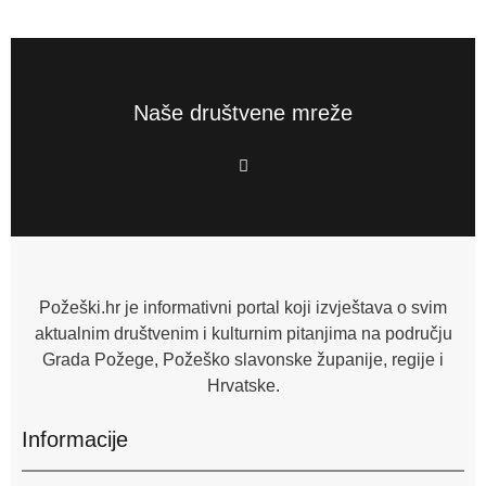
Naše društvene mreže
F
a
c
e
b
o
o
k
-
f
Požeški.hr je informativni portal koji izvještava o svim
aktualnim društvenim i kulturnim pitanjima na području
Grada Požege, Požeško slavonske županije, regije i
Hrvatske.
Informacije