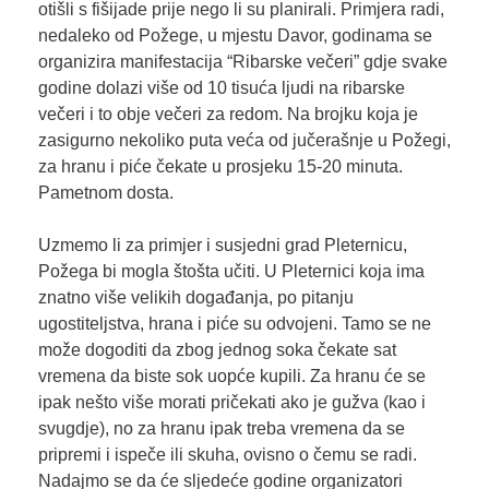
otišli s fišijade prije nego li su planirali. Primjera radi,
nedaleko od Požege, u mjestu Davor, godinama se
organizira manifestacija “Ribarske večeri” gdje svake
godine dolazi više od 10 tisuća ljudi na ribarske
večeri i to obje večeri za redom. Na brojku koja je
zasigurno nekoliko puta veća od jučerašnje u Požegi,
za hranu i piće čekate u prosjeku 15-20 minuta.
Pametnom dosta.
Uzmemo li za primjer i susjedni grad Pleternicu,
Požega bi mogla štošta učiti. U Pleternici koja ima
znatno više velikih događanja, po pitanju
ugostiteljstva, hrana i piće su odvojeni. Tamo se ne
može dogoditi da zbog jednog soka čekate sat
vremena da biste sok uopće kupili. Za hranu će se
ipak nešto više morati pričekati ako je gužva (kao i
svugdje), no za hranu ipak treba vremena da se
pripremi i ispeče ili skuha, ovisno o čemu se radi.
Nadajmo se da će sljedeće godine organizatori