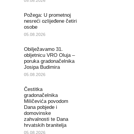
05.08.2026
Požega: U prometnoj
nesreći ozlijeđene četiri
osobe
05.08.2026
Obilježavamo 31.
obljetnicu VRO Oluja –
poruka gradonačelnika
Josipa Budimira
05.08.2026
Čestitka
gradonačelnika
Miličevića povodom
Dana pobjede i
domovinske
zahvalnosti te Dana
hrvatskih branitelja
05.08.2026