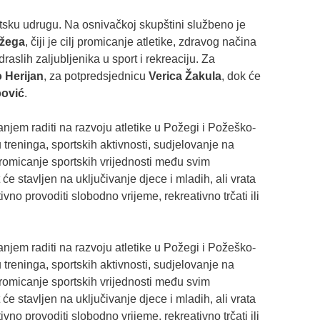
tsku udrugu. Na osnivačkoj skupštini službeno je
ožega
, čiji je cilj promicanje atletike, zdravog načina
draslih zaljubljenika u sport i rekreaciju. Za
 Herijan
, za potpredsjednicu
Verica Žakula
, dok će
pović
.
jem raditi na razvoju atletike u Požegi i Požeško-
 treninga, sportskih aktivnosti, sudjelovanje na
promicanje sportskih vrijednosti među svim
e stavljen na uključivanje djece i mladih, ali vrata
vno provoditi slobodno vrijeme, rekreativno trčati ili
jem raditi na razvoju atletike u Požegi i Požeško-
 treninga, sportskih aktivnosti, sudjelovanje na
promicanje sportskih vrijednosti među svim
e stavljen na uključivanje djece i mladih, ali vrata
vno provoditi slobodno vrijeme, rekreativno trčati ili