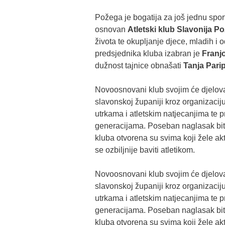
Požega je bogatija za još jednu spor
osnovan
Atletski klub Slavonija P
života te okupljanje djece, mladih i o
predsjednika kluba izabran je
Franjo
dužnost tajnice obnašati
Tanja Pari
Novoosnovani klub svojim će djelovan
slavonskoj županiji kroz organizaciju
utrkama i atletskim natjecanjima te 
generacijama. Poseban naglasak bit ć
kluba otvorena su svima koji žele akti
se ozbiljnije baviti atletikom.
Novoosnovani klub svojim će djelovan
slavonskoj županiji kroz organizaciju
utrkama i atletskim natjecanjima te 
generacijama. Poseban naglasak bit ć
kluba otvorena su svima koji žele akti