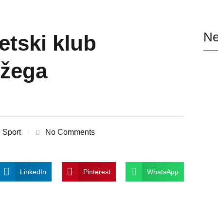
Ne
etski klub
ožega
Sport
No Comments
LinkedIn
Pinterest
WhatsApp