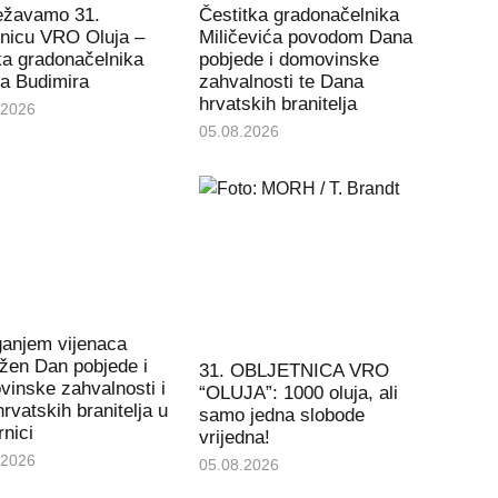
ježavamo 31.
Čestitka gradonačelnika
tnicu VRO Oluja –
Miličevića povodom Dana
ka gradonačelnika
pobjede i domovinske
a Budimira
zahvalnosti te Dana
hrvatskih branitelja
.2026
05.08.2026
ganjem vijenaca
ežen Dan pobjede i
31. OBLJETNICA VRO
inske zahvalnosti i
“OLUJA”: 1000 oluja, ali
rvatskih branitelja u
samo jedna slobode
rnici
vrijedna!
.2026
05.08.2026