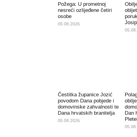
Požega: U prometnoj
Obil
nesreći ozlijeđene četiri
oblje
osobe
poru
Josip
05.08.2026
05.08
Čestitka županice Jozić
Pola
povodom Dana pobjede i
obilj
domovinske zahvalnosti te
domov
Dana hrvatskih branitelja
Dan h
Plete
05.08.2026
05.08