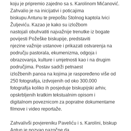
koju je pripremio zajedno sa s. Karolinom Mićanović.
Zahvalio je na inicijativi i poticajima
biskupu Antunu te prepoštu Stolnog kaptola Ivici
Žuljeviću. Kazao je kako su izložbom
nastojali obuhvatiti najvažnije trenutke iz bogate
povijesti Požeške biskupije, predstaviti
njezine važnije ustanove i prikazati ostvarenja na
području pastorala, ekumenizma, odgoja i
obrazovanja, kulture i umjetnosti kao i na drugim
područjima. Postav sadrži petnaest
izložbenih panoa na kojima je raspoređeno više od
250 fotografija, izdvojenih od oko 300.000
fotografija koliko ih posjeduje biskupijski arhiv,
opskrbljenih kratkim tekstualnim opisom i
digitalnom poveznicom za popratne dokumentarne
filmove i video reportaže.
Zahvalivši povjereniku Paveliću i s. Karolini, biskup
Antun je pozvao nazočne da