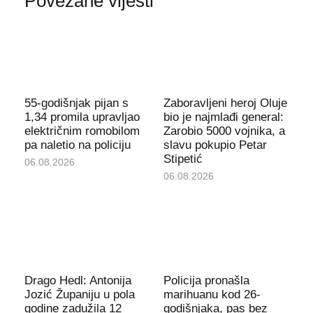
Povezane vijesti
55-godišnjak pijan s
Zaboravljeni heroj Oluje
1,34 promila upravljao
bio je najmlađi general:
električnim romobilom
Zarobio 5000 vojnika, a
pa naletio na policiju
slavu pokupio Petar
Stipetić
06.08.2026
06.08.2026
Drago Hedl: Antonija
Policija pronašla
Jozić Županiju u pola
marihuanu kod 26-
godine zadužila 12
godišnjaka, pas bez