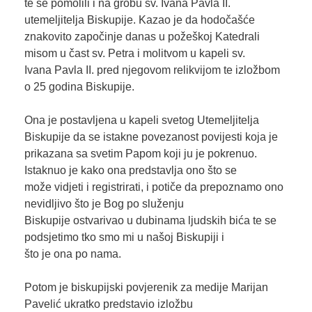
te se pomolili i na grobu sv. Ivana Pavla II.
utemeljitelja Biskupije. Kazao je da hodočašće
znakovito započinje danas u požeškoj Katedrali
misom u čast sv. Petra i molitvom u kapeli sv.
Ivana Pavla II. pred njegovom relikvijom te izložbom
o 25 godina Biskupije.
Ona je postavljena u kapeli svetog Utemeljitelja
Biskupije da se istakne povezanost povijesti koja je
prikazana sa svetim Papom koji ju je pokrenuo.
Istaknuo je kako ona predstavlja ono što se
može vidjeti i registrirati, i potiče da prepoznamo ono
nevidljivo što je Bog po služenju
Biskupije ostvarivao u dubinama ljudskih bića te se
podsjetimo tko smo mi u našoj Biskupiji i
što je ona po nama.
Potom je biskupijski povjerenik za medije Marijan
Pavelić ukratko predstavio izložbu