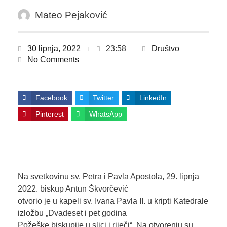
Mateo Pejaković
30 lipnja, 2022
23:58
Društvo
No Comments
Facebook
Twitter
LinkedIn
Pinterest
WhatsApp
Na svetkovinu sv. Petra i Pavla Apostola, 29. lipnja
2022. biskup Antun Škvorčević
otvorio je u kapeli sv. Ivana Pavla II. u kripti Katedrale
izložbu „Dvadeset i pet godina
Požeške biskupije u slici i riječi“. Na otvorenju su