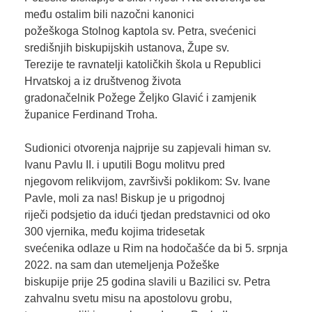
među ostalim bili nazočni kanonici
požeškoga Stolnog kaptola sv. Petra, svećenici
središnjih biskupijskih ustanova, Župe sv.
Terezije te ravnatelji katoličkih škola u Republici
Hrvatskoj a iz društvenog života
gradonačelnik Požege Željko Glavić i zamjenik
županice Ferdinand Troha.
Sudionici otvorenja najprije su zapjevali himan sv.
Ivanu Pavlu II. i uputili Bogu molitvu pred
njegovom relikvijom, završivši poklikom: Sv. Ivane
Pavle, moli za nas! Biskup je u prigodnoj
riječi podsjetio da idući tjedan predstavnici od oko
300 vjernika, među kojima tridesetak
svećenika odlaze u Rim na hodočašće da bi 5. srpnja
2022. na sam dan utemeljenja Požeške
biskupije prije 25 godina slavili u Bazilici sv. Petra
zahvalnu svetu misu na apostolovu grobu,