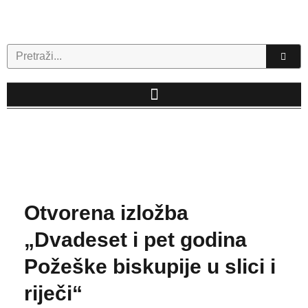
Skip
to
content
Search
Otvorena izložba
„Dvadeset i pet godina
Požeške biskupije u slici i
riječi“