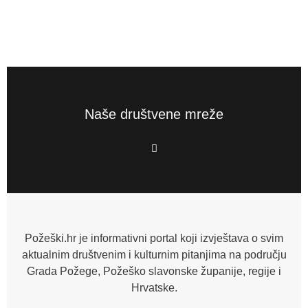
Naše društvene mreže
F
a
c
e
b
o
o
k
-
f
Požeški.hr je informativni portal koji izvještava o svim
aktualnim društvenim i kulturnim pitanjima na području
Grada Požege, Požeško slavonske županije, regije i
Hrvatske.