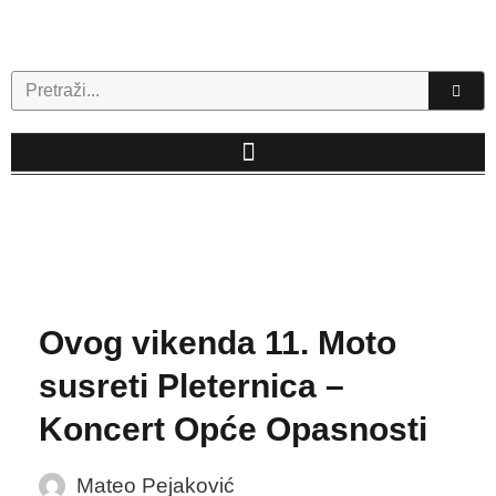
Skip
to
content
Search
Ovog vikenda 11. Moto
susreti Pleternica –
Koncert Opće Opasnosti
Mateo Pejaković