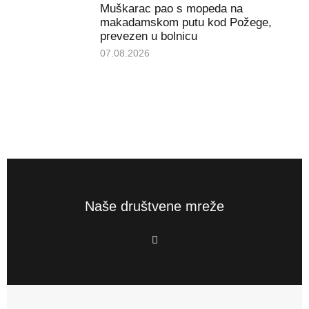
Muškarac pao s mopeda na
makadamskom putu kod Požege,
prevezen u bolnicu
07.08.2026
Naše društvene mreže
F
a
c
e
b
o
o