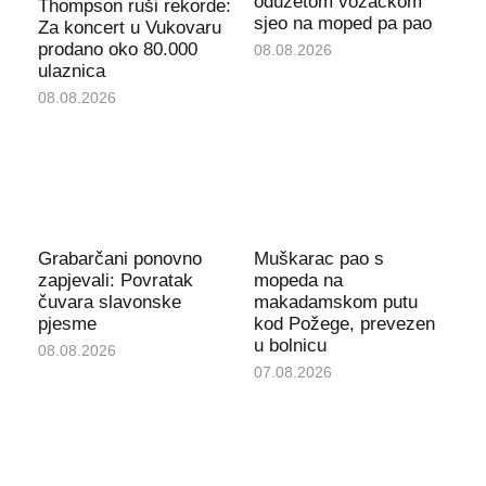
oduzetom vozačkom
Thompson ruši rekorde:
sjeo na moped pa pao
Za koncert u Vukovaru
prodano oko 80.000
08.08.2026
ulaznica
08.08.2026
Grabarčani ponovno
Muškarac pao s
zapjevali: Povratak
mopeda na
čuvara slavonske
makadamskom putu
pjesme
kod Požege, prevezen
u bolnicu
08.08.2026
07.08.2026