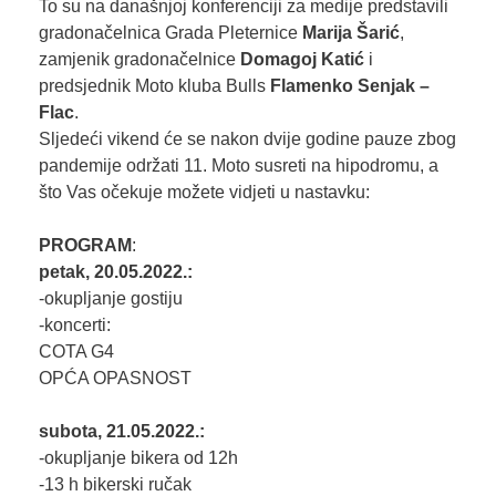
To su na današnjoj konferenciji za medije predstavili
gradonačelnica Grada Pleternice
Marija Šarić
,
zamjenik gradonačelnice
Domagoj Katić
i
predsjednik Moto kluba Bulls
Flamenko Senjak –
Flac
.
Sljedeći vikend će se nakon dvije godine pauze zbog
pandemije održati 11. Moto susreti na hipodromu, a
što Vas očekuje možete vidjeti u nastavku:
PROGRAM
:
petak, 20.05.2022.:
-okupljanje gostiju
-koncerti:
COTA G4
OPĆA OPASNOST
subota, 21.05.2022.:
-okupljanje bikera od 12h
-13 h bikerski ručak