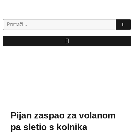
Skip
to
content
Search
Pijan zaspao za volanom
pa sletio s kolnika