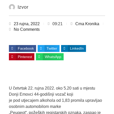
Izvor
23 rujna, 2022
09:21
Crna Kronika
No Comments
Facebook
Twitter
LinkedIn
Pinterest
WhatsApp
U četvrtak 22. rujna 2022. oko 5.20 sati u mjestu
Donji Emovci 44-godišnji vozač koji
je pod utjecajem alkohola od 1,83 promila upravljao
osobnim automobilom marke
„Peugeot“, požeških registarskih oznaka, zaspao je