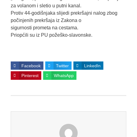
za volanom i sletio u putni kanal.
Protiv 44-godišnjaka slijedi prekršajni nalog zbog
počinjenih prekršaja iz Zakona o
sigurnosti prometa na cestama.
Priopćili su iz PU požeško-slavonske.
Facebook
Twitter
LinkedIn
Pinterest
WhatsApp