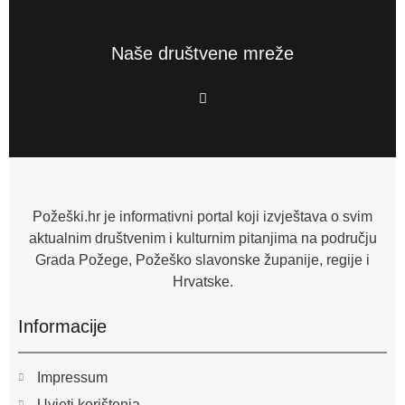
Naše društvene mreže
F
a
c
e
b
o
o
k
-
f
Požeški.hr je informativni portal koji izvještava o svim
aktualnim društvenim i kulturnim pitanjima na području
Grada Požege, Požeško slavonske županije, regije i
Hrvatske.
Informacije
Impressum
Uvjeti korištenja