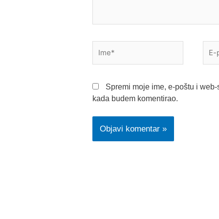
Ime*
E-
pošt
Spremi moje ime, e-poštu i web-s
kada budem komentirao.