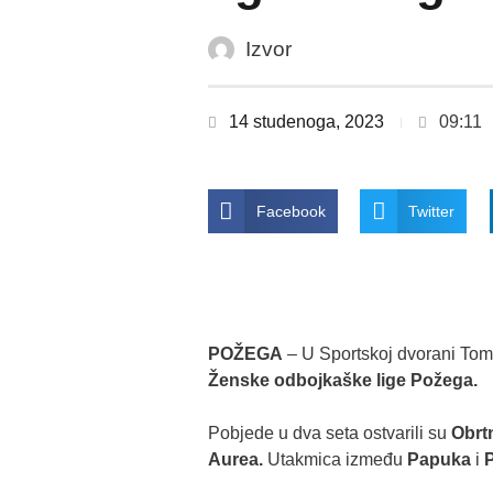
Izvor
14 studenoga, 2023
09:11
Facebook
Twitter
POŽEGA
– U Sportskoj dvorani Tomi
Ženske odbojkaške lige Požega.
Pobjede u dva seta ostvarili su
Obrt
Aurea.
Utakmica između
Papuka
i
P