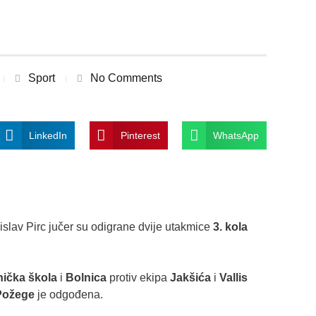
Sport
No Comments
LinkedIn
Pinterest
WhatsApp
slav Pirc jučer su odigrane dvije utakmice
3. kola
nička škola
i
Bolnica
protiv ekipa
Jakšića
i
Vallis
ožege
je odgođena.