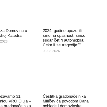
 za Domovinu u
2024. godine upozorili
koj Katedrali
smo na opasnost, sinoć
sudar četiri automobila:
.2026
Čeka li se tragedija?”
05.08.2026
ježavamo 31.
Čestitka gradonačelnika
tnicu VRO Oluja –
Miličevića povodom Dana
ka gradonačelnika
pobjede i domovinske