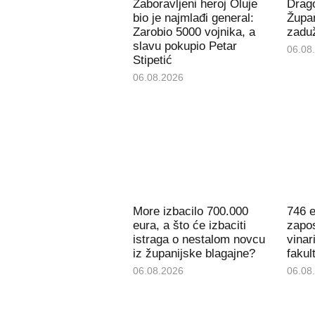
Zaboravljeni heroj Oluje
Drago
bio je najmlađi general:
Župan
Zarobio 5000 vojnika, a
zaduž
slavu pokupio Petar
06.08
Stipetić
06.08.2026
More izbacilo 700.000
746 e
eura, a što će izbaciti
zapos
istraga o nestalom novcu
vinar
iz županijske blagajne?
fakul
06.08.2026
06.08