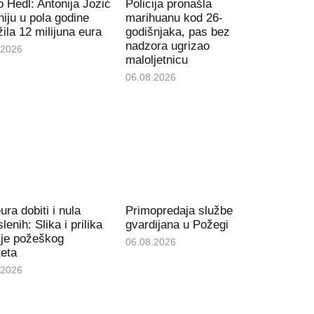
 Hedl: Antonija Jozić
Policija pronašla
iju u pola godine
marihuanu kod 26-
ila 12 milijuna eura
godišnjaka, pas bez
nadzora ugrizao
.2026
maloljetnicu
06.08.2026
ura dobiti i nula
Primopredaja službe
lenih: Slika i prilika
gvardijana u Požegi
ije požeškog
06.08.2026
teta
.2026