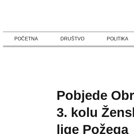
Skip
to
content
POČETNA
DRUŠTVO
POLITIKA
Pobjede Obrt
3. kolu Žen
lige Požega