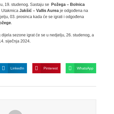
lju, 19. studenog. Sastaju se
Požega – Bolnica
.
Utakmica
Jakšić – Vallis Aurea
je odgođena na
jelju, 03. prosinca kada će se igrati i odgođena
ožege
.
dijela sezone igrat će se u nedjelju, 26. studenog, a
14. siječnja 2024.
LinkedIn
Pinterest
WhatsApp