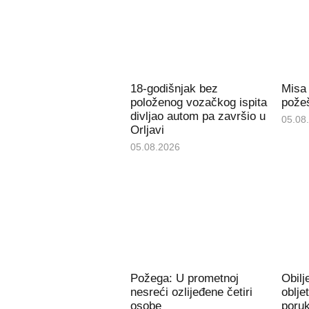
18-godišnjak bez
Misa
položenog vozačkog ispita
požeš
divljao autom pa završio u
05.08
Orljavi
05.08.2026
Požega: U prometnoj
Obil
nesreći ozlijeđene četiri
oblje
osobe
poru