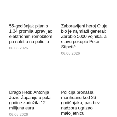
55-godišnjak pijan s
Zaboravljeni heroj Oluje
1,34 promila upravljao
bio je najmlađi general:
električnim romobilom
Zarobio 5000 vojnika, a
pa naletio na policiju
slavu pokupio Petar
Stipetić
06.08.2026
06.08.2026
Drago Hedl: Antonija
Policija pronašla
Jozić Županiju u pola
marihuanu kod 26-
godine zadužila 12
godišnjaka, pas bez
milijuna eura
nadzora ugrizao
maloljetnicu
06.08.2026