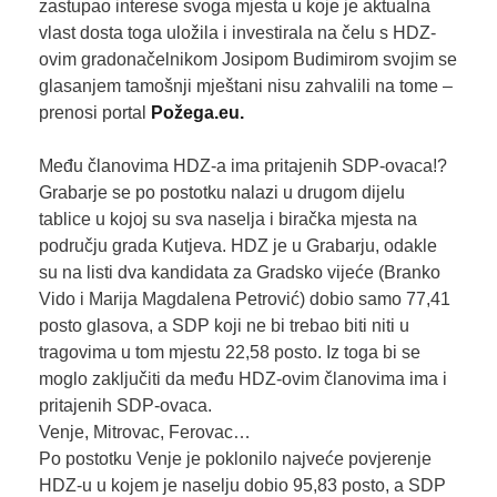
zastupao interese svoga mjesta u koje je aktualna
vlast dosta toga uložila i investirala na čelu s HDZ-
ovim gradonačelnikom Josipom Budimirom svojim se
glasanjem tamošnji mještani nisu zahvalili na tome –
prenosi portal
Požega.eu.
Među članovima HDZ-a ima pritajenih SDP-ovaca!?
Grabarje se po postotku nalazi u drugom dijelu
tablice u kojoj su sva naselja i biračka mjesta na
području grada Kutjeva. HDZ je u Grabarju, odakle
su na listi dva kandidata za Gradsko vijeće (Branko
Vido i Marija Magdalena Petrović) dobio samo 77,41
posto glasova, a SDP koji ne bi trebao biti niti u
tragovima u tom mjestu 22,58 posto. Iz toga bi se
moglo zaključiti da među HDZ-ovim članovima ima i
pritajenih SDP-ovaca.
Venje, Mitrovac, Ferovac…
Po postotku Venje je poklonilo najveće povjerenje
HDZ-u u kojem je naselju dobio 95,83 posto, a SDP