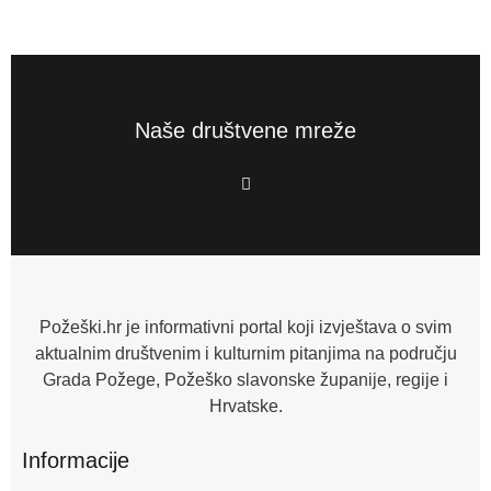
Naše društvene mreže
F
a
c
e
b
o
o
k
-
f
Požeški.hr je informativni portal koji izvještava o svim
aktualnim društvenim i kulturnim pitanjima na području
Grada Požege, Požeško slavonske županije, regije i
Hrvatske.
Informacije