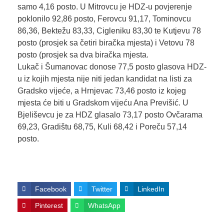
samo 4,16 posto. U Mitrovcu je HDZ-u povjerenje
poklonilo 92,86 posto, Ferovcu 91,17, Tominovcu
86,36, Bektežu 83,33, Cigleniku 83,30 te Kutjevu 78
posto (prosjek sa četiri biračka mjesta) i Vetovu 78
posto (prosjek sa dva biračka mjesta.
Lukač i Šumanovac donose 77,5 posto glasova HDZ-
u iz kojih mjesta nije niti jedan kandidat na listi za
Gradsko vijeće, a Hrnjevac 73,46 posto iz kojeg
mjesta će biti u Gradskom vijeću Ana Previšić. U
Bjeliševcu je za HDZ glasalo 73,17 posto Ovčarama
69,23, Gradištu 68,75, Kuli 68,42 i Poreču 57,14
posto.
Facebook
Twitter
LinkedIn
Pinterest
WhatsApp