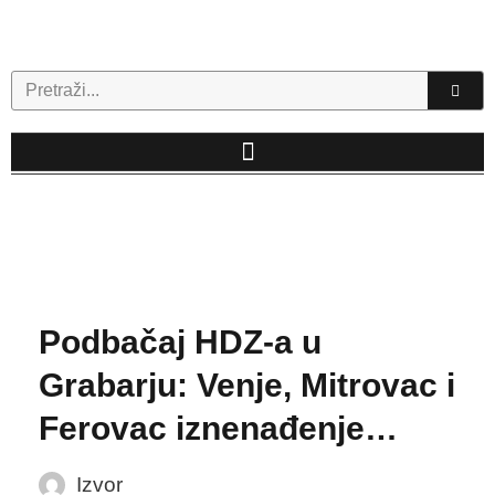
Skip
to
content
Search
Podbačaj HDZ-a u
Grabarju: Venje, Mitrovac i
Ferovac iznenađenje…
Izvor