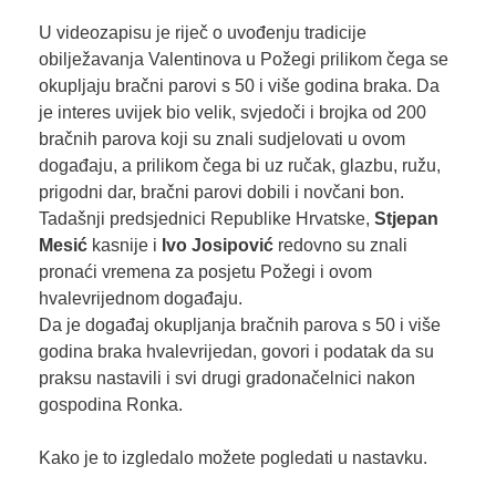
U videozapisu je riječ o uvođenju tradicije
obilježavanja Valentinova u Požegi prilikom čega se
okupljaju bračni parovi s 50 i više godina braka. Da
je interes uvijek bio velik, svjedoči i brojka od 200
bračnih parova koji su znali sudjelovati u ovom
događaju, a prilikom čega bi uz ručak, glazbu, ružu,
prigodni dar, bračni parovi dobili i novčani bon.
Tadašnji predsjednici Republike Hrvatske,
Stjepan
Mesić
kasnije i
Ivo Josipović
redovno su znali
pronaći vremena za posjetu Požegi i ovom
hvalevrijednom događaju.
Da je događaj okupljanja bračnih parova s 50 i više
godina braka hvalevrijedan, govori i podatak da su
praksu nastavili i svi drugi gradonačelnici nakon
gospodina Ronka.
Kako je to izgledalo možete pogledati u nastavku.