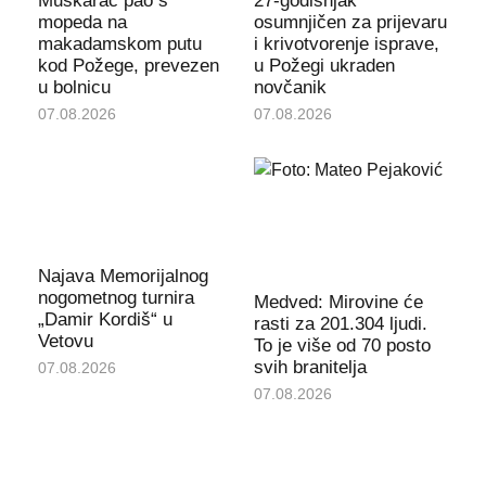
Muškarac pao s
27-godišnjak
mopeda na
osumnjičen za prijevaru
makadamskom putu
i krivotvorenje isprave,
kod Požege, prevezen
u Požegi ukraden
u bolnicu
novčanik
07.08.2026
07.08.2026
Najava Memorijalnog
nogometnog turnira
Medved: Mirovine će
„Damir Kordiš“ u
rasti za 201.304 ljudi.
Vetovu
To je više od 70 posto
svih branitelja
07.08.2026
07.08.2026