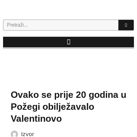
Skip
to
content
Search
Ovako se prije 20 godina u
Požegi obilježavalo
Valentinovo
Izvor