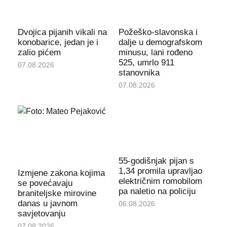
Dvojica pijanih vikali na
Požeško-slavonska i
konobarice, jedan je i
dalje u demografskom
zalio pićem
minusu, lani rođeno
525, umrlo 911
07.08.2026
stanovnika
07.08.2026
55-godišnjak pijan s
1,34 promila upravljao
Izmjene zakona kojima
električnim romobilom
se povećavaju
pa naletio na policiju
braniteljske mirovine
danas u javnom
06.08.2026
savjetovanju
07.08.2026