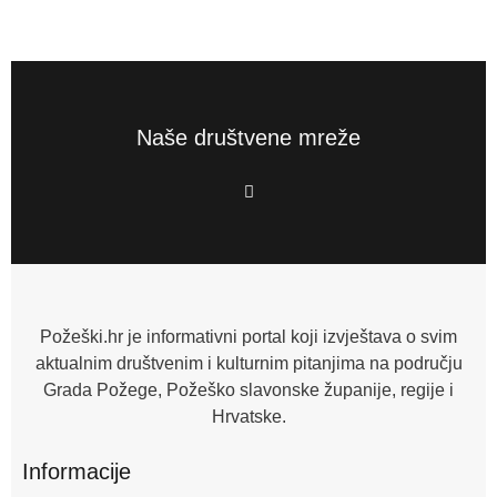
Naše društvene mreže
F
a
c
e
b
o
o
k
-
f
Požeški.hr je informativni portal koji izvještava o svim
aktualnim društvenim i kulturnim pitanjima na području
Grada Požege, Požeško slavonske županije, regije i
Hrvatske.
Informacije