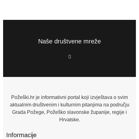
Naše društvene mreže
F
a
c
e
b
o
o
k
-
f
Požeški.hr je informativni portal koji izvještava o svim
aktualnim društvenim i kulturnim pitanjima na području
Grada Požege, Požeško slavonske županije, regije i
Hrvatske.
Informacije