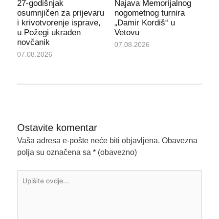
27-godišnjak
Najava Memorijalnog
osumnjičen za prijevaru
nogometnog turnira
i krivotvorenje isprave,
„Damir Kordiš“ u
u Požegi ukraden
Vetovu
novčanik
07.08.2026
07.08.2026
Ostavite komentar
Vaša adresa e-pošte neće biti objavljena.
Obavezna
polja su označena sa
* (obavezno)
Upišite
ovdje...