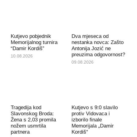
Kutjevo pobjednik
Dva mjeseca od
Memorijalnog turnira
nestanka novca: Zašto
“Damir Kordiš”
Antonija Jozić ne
preuzima odgovornost?
10.08.2026
09.08.2026
Tragedija kod
Kutjevo s 9:0 slavilo
Slavonskog Broda:
protiv Vidovaca i
Žena s 2,03 promila
izborilo finale
nožem usmrtila
Memorijala „Damir
partnera
Kordiš“