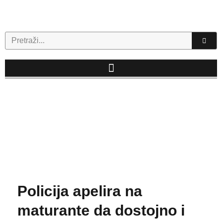
Skip
to
content
Search
Policija apelira na
maturante da dostojno i