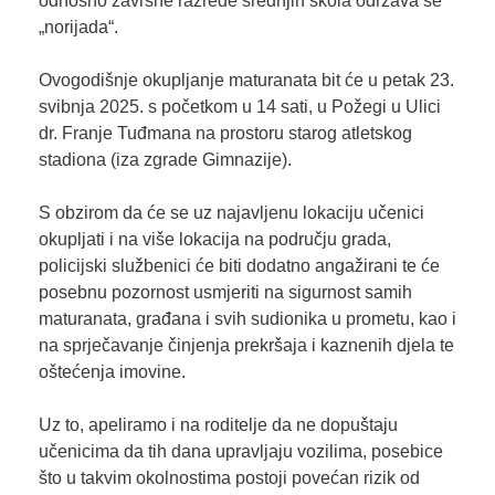
odnosno završne razrede srednjih škola održava se
„norijada“.
Ovogodišnje okupljanje maturanata bit će u petak 23.
svibnja 2025. s početkom u 14 sati, u Požegi u Ulici
dr. Franje Tuđmana na prostoru starog atletskog
stadiona (iza zgrade Gimnazije).
S obzirom da će se uz najavljenu lokaciju učenici
okupljati i na više lokacija na području grada,
policijski službenici će biti dodatno angažirani te će
posebnu pozornost usmjeriti na sigurnost samih
maturanata, građana i svih sudionika u prometu, kao i
na sprječavanje činjenja prekršaja i kaznenih djela te
oštećenja imovine.
Uz to, apeliramo i na roditelje da ne dopuštaju
učenicima da tih dana upravljaju vozilima, posebice
što u takvim okolnostima postoji povećan rizik od