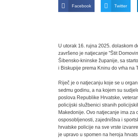
Facebook
Twitter
U utorak 16. rujna 2025. dolaskom d
završeno je natjecanje ”Štit Domovi
Šibensko-kninske županije, sa starto
i Biskupije prema Kninu do vrha na T
Riječ je o natjecanju koje se u organ
sedmu godinu, a na kojem su sudjelova
poslova Republike Hrvatske, veterani
policijski službenici stranih policijs
Makedonije. Ovo natjecanje ima za ci
osposobljenosti, zajedništva i sports
hrvatske policije na sve vrste izvanr
je upravo u spomen na heroja hrvatsk