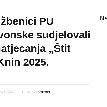
Ne
lužbenici PU
vonske sudjelovali
atjecanja „Štit
nin 2025.
Društvo
No Comments