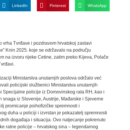
LinkedIn
Pinterest
WhatsApp
o vrha Tvrđave i pozdravom hrvatskoj zastavi
ne” Knin 2025. koje se održavalo na području
m na izvoru rijeke Cetine, zatim preko Kijeva, Polače
vrđavi.
izaciji Ministarstva unutarnjih poslova održalo već
li policijski službenici Ministarstva unutarnjih
 Specijalne policije iz Domovinskog rata RH, kao i
kih snaga iz Slovenije, Austrije, Mađarske i Sjeverne
lj promicanje psihofizičke spremnosti i
kog duha u policiji i izvrstan je pokazatelj spremnosti
ednih događaja i situacija. Ovo natjecanje pokrenuto
e ratne policije – hrvatskog sina – legendarnog