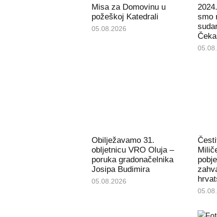
Misa za Domovinu u
2024.
požeškoj Katedrali
smo 
sudar
05.08.2026
Čeka 
05.08
Obilježavamo 31.
Česti
obljetnicu VRO Oluja –
Mili
poruka gradonačelnika
pobj
Josipa Budimira
zahva
hrvat
05.08.2026
05.08