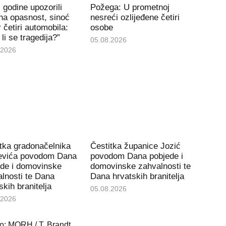
 godine upozorili
Požega: U prometnoj
na opasnost, sinoć
nesreći ozlijeđene četiri
 četiri automobila:
osobe
li se tragedija?”
05.08.2026
.2026
tka gradonačelnika
Čestitka županice Jozić
čevića povodom Dana
povodom Dana pobjede i
ede i domovinske
domovinske zahvalnosti te
lnosti te Dana
Dana hrvatskih branitelja
skih branitelja
05.08.2026
.2026