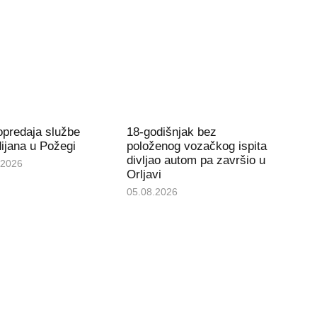
opredaja službe
18-godišnjak bez
ijana u Požegi
položenog vozačkog ispita
divljao autom pa završio u
.2026
Orljavi
05.08.2026