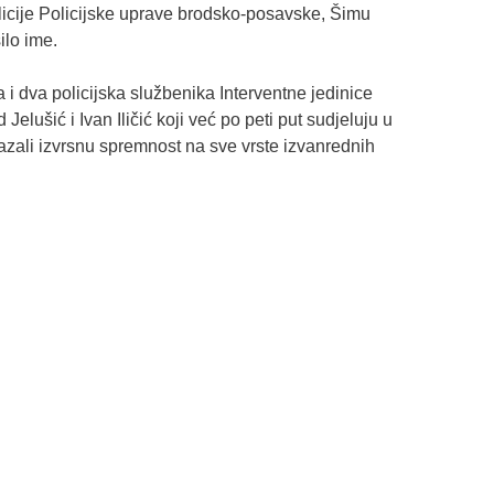
licije Policijske uprave brodsko-posavske, Šimu
ilo ime.
 i dva policijska službenika Interventne jedinice
elušić i Ivan Iličić koji već po peti put sudjeluju u
azali izvrsnu spremnost na sve vrste izvanrednih