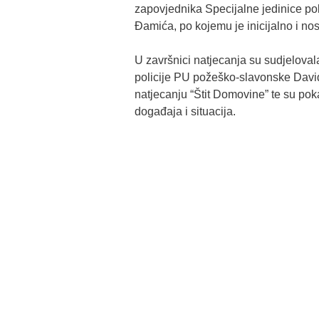
zapovjednika Specijalne jedinice po
Đamića, po kojemu je inicijalno i nos
U završnici natjecanja su sudjelovala
policije PU požeško-slavonske David J
natjecanju “Štit Domovine” te su pok
događaja i situacija.