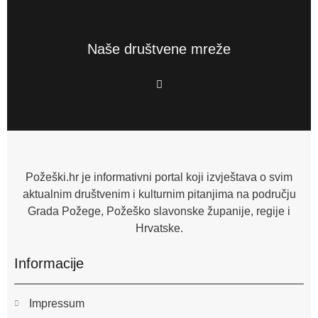
Naše društvene mreže
F
a
c
e
b
o
o
k
-
f
Požeški.hr je informativni portal koji izvještava o svim
aktualnim društvenim i kulturnim pitanjima na području
Grada Požege, Požeško slavonske županije, regije i
Hrvatske.
Informacije
Impressum