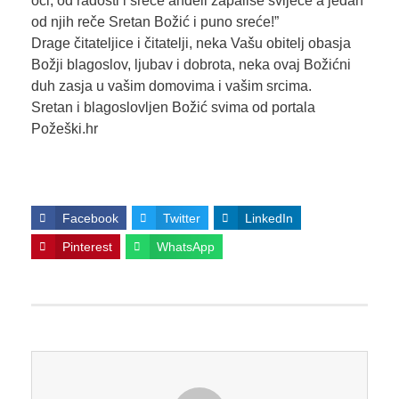
oči, od radosti i sreće anđeli zapališe svijeće a jedan
od njih reče Sretan Božić i puno sreće!”
Drage čitateljice i čitatelji, neka Vašu obitelj obasja
Božji blagoslov, ljubav i dobrota, neka ovaj Božićni
duh zasja u vašim domovima i vašim srcima.
Sretan i blagoslovljen Božić svima od portala
Požeški.hr
Facebook
Twitter
LinkedIn
Pinterest
WhatsApp