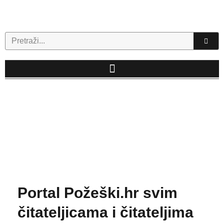
Skip
to
content
Search
Portal Požeški.hr svim
čitateljicama i čitateljima