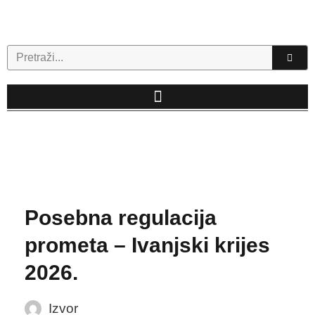
Skip
to
content
Search
Posebna regulacija
prometa – Ivanjski krijes
2026.
Izvor