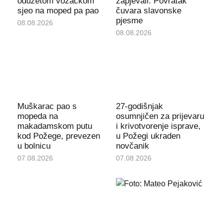
oduzetom vozačkom
zapjevali: Povratak
sjeo na moped pa pao
čuvara slavonske
pjesme
08.08.2026
08.08.2026
Muškarac pao s
27-godišnjak
mopeda na
osumnjičen za prijevaru
makadamskom putu
i krivotvorenje isprave,
kod Požege, prevezen
u Požegi ukraden
u bolnicu
novčanik
07.08.2026
07.08.2026