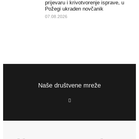
prijevaru i krivotvorenje isprave, u
Požegi ukraden novčanik
07.08.2026
Naše društvene mreže
F
a
c
e
b
o
o
k
-