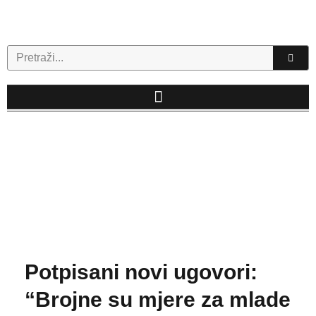
Skip
to
content
Search
Potpisani novi ugovori:
“Brojne su mjere za mlade