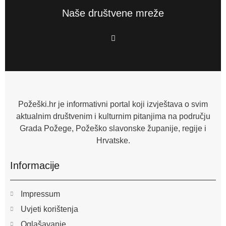
Naše društvene mreže
F
a
c
e
b
o
o
k
-
f
Požeški.hr je informativni portal koji izvještava o svim
aktualnim društvenim i kulturnim pitanjima na području
Grada Požege, Požeško slavonske županije, regije i
Hrvatske.
Informacije
Impressum
Uvjeti korištenja
Oglašavanje