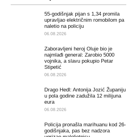
55-godišnjak pijan s 1,34 promila
upravljao električnim romobilom pa
naletio na policiju
06.08.2026
Zaboravljeni heroj Oluje bio je
najmlađi general: Zarobio 5000
vojnika, a slavu pokupio Petar
Stipetić
06.08.2026
Drago Hedl: Antonija Jozić Županiju
u pola godine zadužila 12 milijuna
eura
06.08.2026
Policija pronašla marihuanu kod 26-
godišnjaka, pas bez nadzora
ugrizao maloljetnicu