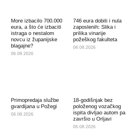
More izbacilo 700.000
746 eura dobiti i nula
eura, a što će izbaciti
zaposlenih: Slika i
istraga o nestalom
prilika vinarije
novcu iz županijske
požeškog fakulteta
blagajne?
06.08.2026
06.08.2026
Primopredaja službe
18-godišnjak bez
gvardijana u Požegi
položenog vozačkog
ispita divljao autom pa
06.08.2026
završio u Orljavi
05.08.2026