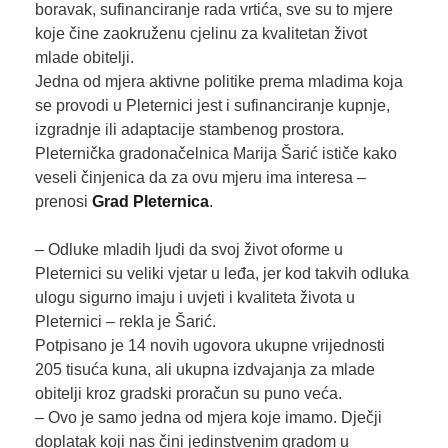
boravak, sufinanciranje rada vrtića, sve su to mjere
koje čine zaokruženu cjelinu za kvalitetan život
mlade obitelji.
Jedna od mjera aktivne politike prema mladima koja
se provodi u Pleternici jest i sufinanciranje kupnje,
izgradnje ili adaptacije stambenog prostora.
Pleternička gradonačelnica Marija Šarić ističe kako
veseli činjenica da za ovu mjeru ima interesa –
prenosi
Grad Pleternica
.
– Odluke mladih ljudi da svoj život oforme u
Pleternici su veliki vjetar u leđa, jer kod takvih odluka
ulogu sigurno imaju i uvjeti i kvaliteta života u
Pleternici – rekla je Šarić.
Potpisano je 14 novih ugovora ukupne vrijednosti
205 tisuća kuna, ali ukupna izdvajanja za mlade
obitelji kroz gradski proračun su puno veća.
– Ovo je samo jedna od mjera koje imamo. Dječji
doplatak koji nas čini jedinstvenim gradom u