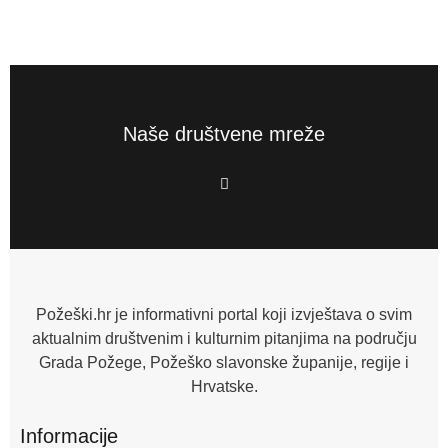
Naše društvene mreže
F
a
c
e
b
o
o
k
-
f
Požeški.hr je informativni portal koji izvještava o svim
aktualnim društvenim i kulturnim pitanjima na području
Grada Požege, Požeško slavonske županije, regije i
Hrvatske.
Informacije