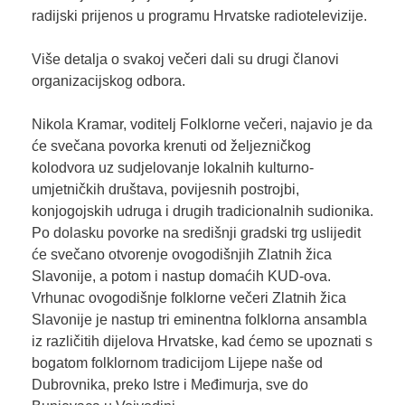
radijski prijenos u programu Hrvatske radiotelevizije.
Više detalja o svakoj večeri dali su drugi članovi
organizacijskog odbora.
Nikola Kramar, voditelj Folklorne večeri, najavio je da
će svečana povorka krenuti od željezničkog
kolodvora uz sudjelovanje lokalnih kulturno-
umjetničkih društava, povijesnih postrojbi,
konjogojskih udruga i drugih tradicionalnih sudionika.
Po dolasku povorke na središnji gradski trg uslijedit
će svečano otvorenje ovogodišnjih Zlatnih žica
Slavonije, a potom i nastup domaćih KUD-ova.
Vrhunac ovogodišnje folklorne večeri Zlatnih žica
Slavonije je nastup tri eminentna folklorna ansambla
iz različitih dijelova Hrvatske, kad ćemo se upoznati s
bogatom folklornom tradicijom Lijepe naše od
Dubrovnika, preko Istre i Međimurja, sve do