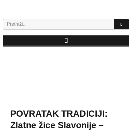
Skip
to
content
Search
POVRATAK TRADICIJI:
Zlatne žice Slavonije –