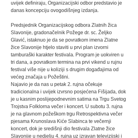
uvijek definiraju, Organizacijski odbor predstavio je
danas koncepciju ovogodišnjeg izdanja.
Predsjednik Organizacijskog odbora Zlatnih žica
Slavonije, gradonačelnik Požege dr. sc. Željko
Glavić, istaknuo je da se povratkom imena Zlatne
žice Slavonije htjelo staviti u prvi plan izvorni
tamburaški karakter festivala. Program je uokviren u
tri dana, a povratkom termina na prvi vikend u rujnu
festival više nije u koliziji s drugim događajima od
većeg značaja u Požeštini.
Najavio je da nas u petak 2. rujna očekuje
tradicionalna i uvijek izvrsno posjećena Fišijada, dok
je u kasnim poslijepodnevnim satima na Trgu Svetog
Trojstva Folklorna večer i koncert. U subotu 3. rujna
je na glavnom požeškom trgu Retrospektivna večer
pjesama Krunoslava Kiće Slabinca te večernji
koncert, dok je središnji dio festivala Zlatne žice
Slavonije u nedjelju 4. rujna uz izravan televizijski i