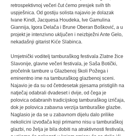
retrospektivnoj večeri čut ćemo presjek svih tih
uspješnica. Od gostiju solista najavio je dolazak
Ivane Kindl, Jacquesa Houdeka, Ive Gamulina
Giannija, Igora Delača i Brune Oberan Bošković, a u
projekt je intenzivno uključen i neizbježni Ante Gelo,
nekadašnji gitarist Kiće Slabinca.
Umjetnički voditelj tamburaškog festivala Zlatne žice
Slavonije, glavne večeri festivala, je Saša Botički,
pročelnik tambure u Glazbenoj školi Požega i
eminentno ime na tamburaškog glazbenoj sceni.
Najavio je da su od četrdesetak pjesama pristiglih na
natječaj odabrali dvadeset i dvije, od čega je
polovica odabranih tradicijskog tamburaškog izričaja,
dok je polovica zabavna verzija tamburaške glazbe.
Naglasio je da se u zabavnom dijelu dalo prilike
nekolicini izvođača koji primarno nisu u tamburaškoj
glazbi, no želja je bila dobiti na atraktivnosti festivala,