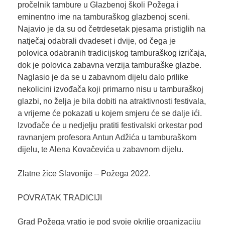
pročelnik tambure u Glazbenoj školi Požega i
eminentno ime na tamburaškog glazbenoj sceni.
Najavio je da su od četrdesetak pjesama pristiglih na
natječaj odabrali dvadeset i dvije, od čega je
polovica odabranih tradicijskog tamburaškog izričaja,
dok je polovica zabavna verzija tamburaške glazbe.
Naglasio je da se u zabavnom dijelu dalo prilike
nekolicini izvođača koji primarno nisu u tamburaškoj
glazbi, no želja je bila dobiti na atraktivnosti festivala,
a vrijeme će pokazati u kojem smjeru će se dalje ići.
Izvođače će u nedjelju pratiti festivalski orkestar pod
ravnanjem profesora Antun Adžića u tamburaškom
dijelu, te Alena Kovačevića u zabavnom dijelu.
Zlatne žice Slavonije – Požega 2022.
POVRATAK TRADICIJI
Grad Požega vratio je pod svoje okrilje organizaciju