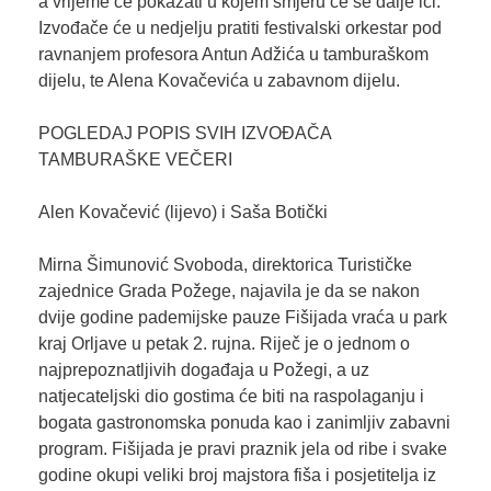
a vrijeme će pokazati u kojem smjeru će se dalje ići.
Izvođače će u nedjelju pratiti festivalski orkestar pod
ravnanjem profesora Antun Adžića u tamburaškom
dijelu, te Alena Kovačevića u zabavnom dijelu.
POGLEDAJ POPIS SVIH IZVOĐAČA
TAMBURAŠKE VEČERI
Alen Kovačević (lijevo) i Saša Botički
Mirna Šimunović Svoboda, direktorica Turističke
zajednice Grada Požege, najavila je da se nakon
dvije godine pademijske pauze Fišijada vraća u park
kraj Orljave u petak 2. rujna. Riječ je o jednom o
najprepoznatljivih događaja u Požegi, a uz
natjecateljski dio gostima će biti na raspolaganju i
bogata gastronomska ponuda kao i zanimljiv zabavni
program. Fišijada je pravi praznik jela od ribe i svake
godine okupi veliki broj majstora fiša i posjetitelja iz