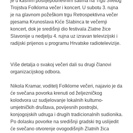
je u kasnim poslijepodnevnim satima na Trgu Svetog
Trojstva Folklorna večer i koncert. U subotu 3. rujna
je na glavnom požeškom trgu Retrospektivna večer
pjesama Krunoslava Kiće Slabinca te večernji
koncert, dok je središnji dio festivala Zlatne žice
Slavonije u nedjelju 4. rujna uz izravan televizijski i
radijski prijenos u programu Hrvatske radiotelevizije.
Više detalja o svakoj večeri dali su drugi članovi
organizacijskog odbora.
Nikola Kramar, voditelj Folklorne večeri, najavio je da
će svečana povorka krenuti od željezničkog
kolodvora uz sudjelovanje lokalnih kulturno-
umjetničkih društava, povijesnih postrojbi,
konjogojskih udruga i drugih tradicionalnih sudionika.
Po dolasku povorke na središnji gradski trg uslijedit
će svečano otvorenje ovogodišnjih Zlatnih žica