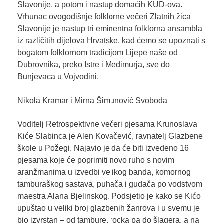
Slavonije, a potom i nastup domaćih KUD-ova.
Vrhunac ovogodišnje folklorne večeri Zlatnih žica
Slavonije je nastup tri eminentna folklorna ansambla
iz različitih dijelova Hrvatske, kad ćemo se upoznati s
bogatom folklornom tradicijom Lijepe naše od
Dubrovnika, preko Istre i Međimurja, sve do
Bunjevaca u Vojvodini.
Nikola Kramar i Mirna Šimunović Svoboda
Voditelj Retrospektivne večeri pjesama Krunoslava
Kiće Slabinca je Alen Kovačević, ravnatelj Glazbene
škole u Požegi. Najavio je da će biti izvedeno 16
pjesama koje će poprimiti novo ruho s novim
aranžmanima u izvedbi velikog banda, komornog
tamburaškog sastava, puhača i gudača po vodstvom
maestra Alana Bjelinskog. Podsjetio je kako se Kićo
upuštao u veliki broj glazbenih žanrova i u svemu je
bio izvrstan – od tambure, rocka pa do šlagera, a na