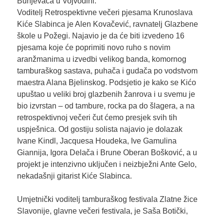
Bunjevaca u Vojvodini.
Voditelj Retrospektivne večeri pjesama Krunoslava
Kiće Slabinca je Alen Kovačević, ravnatelj Glazbene
škole u Požegi. Najavio je da će biti izvedeno 16
pjesama koje će poprimiti novo ruho s novim
aranžmanima u izvedbi velikog banda, komornog
tamburaškog sastava, puhača i gudača po vodstvom
maestra Alana Bjelinskog. Podsjetio je kako se Kićo
upuštao u veliki broj glazbenih žanrova i u svemu je
bio izvrstan – od tambure, rocka pa do šlagera, a na
retrospektivnoj večeri čut ćemo presjek svih tih
uspješnica. Od gostiju solista najavio je dolazak
Ivane Kindl, Jacquesa Houdeka, Ive Gamulina
Giannija, Igora Delača i Brune Oberan Bošković, a u
projekt je intenzivno uključen i neizbježni Ante Gelo,
nekadašnji gitarist Kiće Slabinca.
Umjetnički voditelj tamburaškog festivala Zlatne žice
Slavonije, glavne večeri festivala, je Saša Botički,