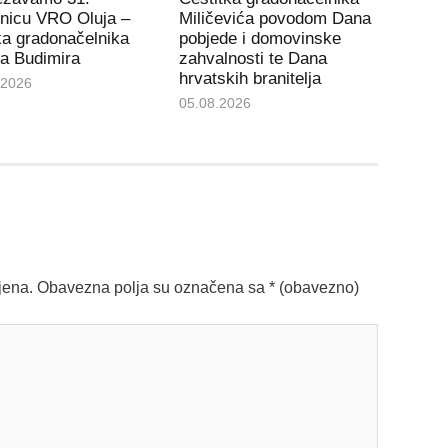
tnicu VRO Oluja –
Miličevića povodom Dana
ka gradonačelnika
pobjede i domovinske
a Budimira
zahvalnosti te Dana
hrvatskih branitelja
.2026
05.08.2026
jena.
Obavezna polja su označena sa
* (obavezno)