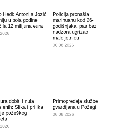
 Hedl: Antonija Jozić
Policija pronašla
iju u pola godine
marihuanu kod 26-
ila 12 milijuna eura
godišnjaka, pas bez
nadzora ugrizao
.2026
maloljetnicu
06.08.2026
ura dobiti i nula
Primopredaja službe
lenih: Slika i prilika
gvardijana u Požegi
ije požeškog
06.08.2026
teta
.2026