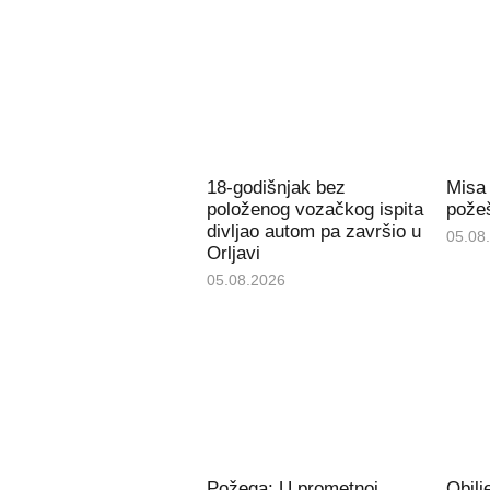
18-godišnjak bez
Misa
položenog vozačkog ispita
požeš
divljao autom pa završio u
05.08
Orljavi
05.08.2026
Požega: U prometnoj
Obil