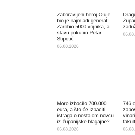
Zaboravljeni heroj Oluje
Drago
bio je najmlađi general:
Župan
Zarobio 5000 vojnika, a
zaduž
slavu pokupio Petar
06.08
Stipetić
06.08.2026
More izbacilo 700.000
746 e
eura, a što će izbaciti
zapos
istraga o nestalom novcu
vinar
iz županijske blagajne?
fakul
06.08.2026
06.08