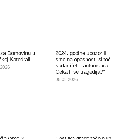
 za Domovinu u
2024. godine upozorili
koj Katedrali
smo na opasnost, sinoć
sudar četiri automobila:
.2026
Čeka li se tragedija?”
05.08.2026
ježavamo 31.
Čestitka gradonačelnika