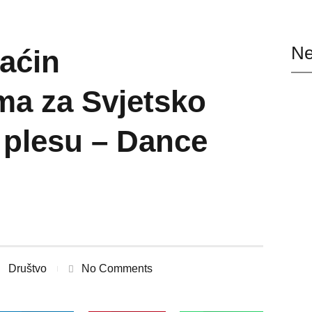
Ne
aćin
ama za Svjetsko
 plesu – Dance
Društvo
No Comments