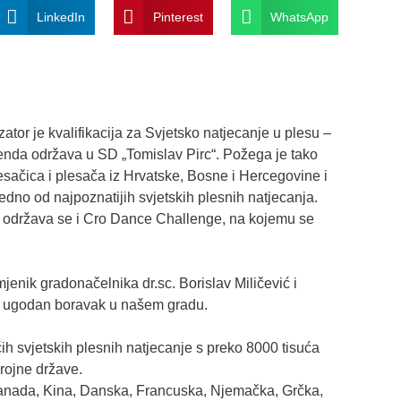
LinkedIn
Pinterest
WhatsApp
ator je kvalifikacija za Svjetsko natjecanje u plesu –
nda održava u SD „Tomislav Pirc“. Požega je tako
sačica i plesača iz Hrvatske, Bosne i Hercegovine i
jedno od najpoznatijih svjetskih plesnih natjecanja.
 održava se i Cro Dance Challenge, na kojemu se
jenik gradonačelnika dr.sc. Borislav Miličević i
te ugodan boravak u našem gradu.
h svjetskih plesnih natjecanje s preko 8000 tisuća
rojne države.
l, Kanada, Kina, Danska, Francuska, Njemačka, Grčka,