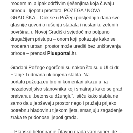
modernim, a ipak održivim rješenjima koja čuvaju
prirodu i ljepotu prostora. POŽEGA / NOVA
GRADIŠKA – Dok se u Požegi posljednjih dana sve
glasnije govori o rušenju stabala i nestanku zelenih
površina, u Novoj Gradiški svjedočimo potpuno
drugačijem pristupu – onom koji pokazuje kako se
moderan urbani prostor može urediti bez uništavanja
prirode – prenosi
Plusportal.hr
.
Građani Požege ogorčeni su nakon što su u Ulici dr.
Franje Tuđmana uklonjena stabla. Na
portalu požega.eu brojni komentari ukazuju na
nezadovoljstvo stanovnika koji smatraju kako se grad
pretvara u „betonsku džunglu“. Ističu kako stabla ne
samo da uljepšavaju prostor nego i pružaju prijeko
potrebnu hladovinu tijekom ljeta, smanjuju zagađenje
zraka te pridonose ljepoti grada.
– Plansko betoniranje čitavog grada vam super ide. –