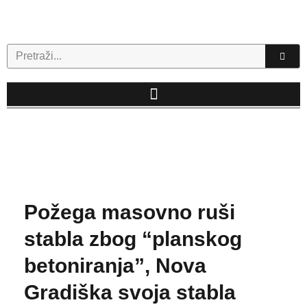
Skip
to
content
Search
Požega masovno ruši
stabla zbog “planskog
betoniranja”, Nova
Gradiška svoja stabla