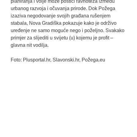
planiranja i volje može postići ravnoteža između
urbanog razvoja i očuvanja prirode. Dok Požega
izaziva negodovanje svojih građana rušenjem
stabala, Nova Gradiška pokazuje kako je održivo
uređenje ne samo moguće nego i poželjno. Svakako
primjer za slijediti u svijetu (u) kojemu je profit –
glavna nit vodilja.
Foto: Plusportal.hr, Slavonski.hr, Požega.eu