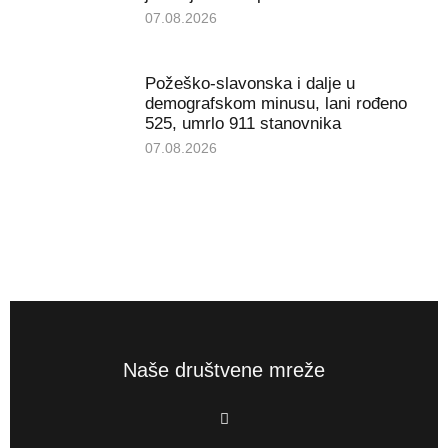
07.08.2026
Požeško-slavonska i dalje u
demografskom minusu, lani rođeno
525, umrlo 911 stanovnika
07.08.2026
Naše društvene mreže
F
a
c