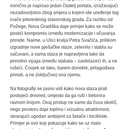
ironično je napisao jedan čitatelj portala, izražavajući
nezadovoljstvo zbog smjera u kojem ide uređenje tog
inače pitoresknog slavonskog grada. Za razliku od
Požege, Nova Gradiška daje primjer kako se može
postići kompromis između modernizacije i očuvanja
prirode. Naime, u Ulici kralja Petra Svačića, prilikom
izgradnje nove pješačke staze, zelenilo i stabla su
sačuvani, a sama staza je napravljena tako da
prirodno vijuga između stabala – zaobilazeći ih, a ne
rušeći. Čovjek se tako, barem donekle, prilagođava
prirodi, a ne (isključivo) ona njemu.
Na fotografiji se jasno vidi kako nova staza prati
postojeći drvored, umjesto da ga ruši i betonira
ravnom linijom. Ovaj pristup ne samo da čuva okoliš,
nego prostoru daje toplinu i vizualnu atraktivnost,
stvarajući ugodan ambijent za šetače i bicikliste.
Primjer je ovo koji pokazuje kako se uz malo