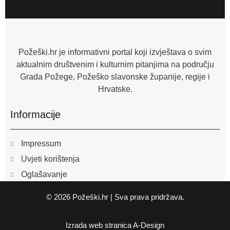
e
b
o
o
k
-
f
Požeški.hr je informativni portal koji izvještava o svim
aktualnim društvenim i kulturnim pitanjima na području
Grada Požege, Požeško slavonske županije, regije i
Hrvatske.
Informacije
Impressum
Uvjeti korištenja
Oglašavanje
© 2026 Požeški.hr | Sva prava pridržava.
Izrada web stranica
A-Design