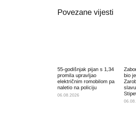
Povezane vijesti
55-godišnjak pijan s 1,34
Zabor
promila upravljao
bio j
električnim romobilom pa
Zarob
naletio na policiju
slavu
Stipe
06.08.2026
06.08