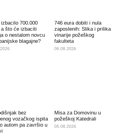
izbacilo 700.000
746 eura dobiti i nula
 a što će izbaciti
zaposlenih: Slika i prilika
ga o nestalom novcu
vinarije požeškog
panijske blagajne?
fakulteta
.2026
06.08.2026
dišnjak bez
Misa za Domovinu u
enog vozačkog ispita
požeškoj Katedrali
ao autom pa završio u
05.08.2026
vi