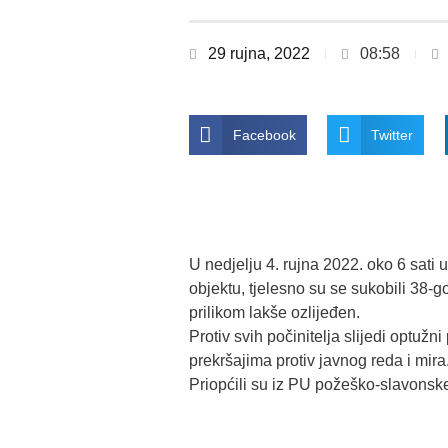
29 rujna, 2022
08:58
Facebook
Twitter
U nedjelju 4. rujna 2022. oko 6 sati 
objektu, tjelesno su se sukobili 38-g
prilikom lakše ozlijeđen.
Protiv svih počinitelja slijedi optuž
prekršajima protiv javnog reda i mira
Priopćili su iz PU požeško-slavonsk