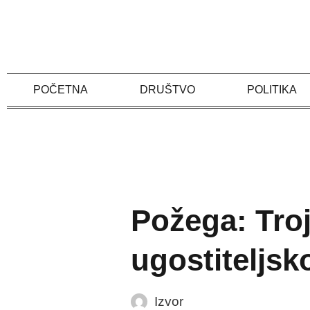
Skip
to
content
POČETNA
DRUŠTVO
POLITIKA
Požega: Troj
ugostiteljs
Izvor