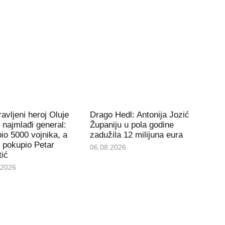
avljeni heroj Oluje
Drago Hedl: Antonija Jozić
e najmlađi general:
Županiju u pola godine
io 5000 vojnika, a
zadužila 12 milijuna eura
 pokupio Petar
06.08.2026
tić
.2026