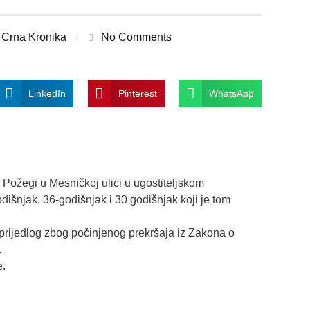
Crna Kronika
No Comments
LinkedIn
Pinterest
WhatsApp
u Požegi u Mesničkoj ulici u ugostiteljskom
odišnjak, 36-godišnjak i 30 godišnjak koji je tom
ni prijedlog zbog počinjenog prekršaja iz Zakona o
.
e.