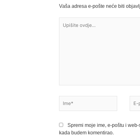
Vaša adresa e-pošte neće biti objavl
Upišite
ovdje...
Ime*
E-
pošt
Spremi moje ime, e-poštu i web-s
kada budem komentirao.