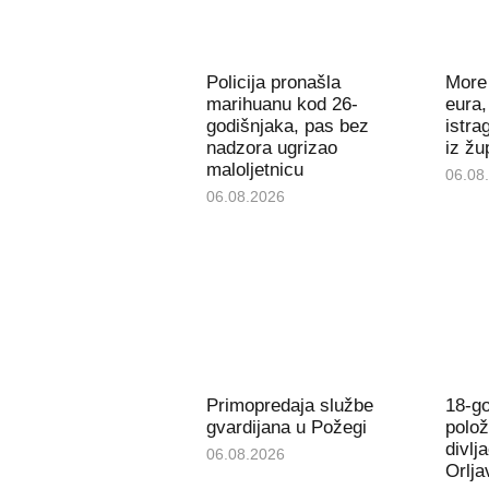
Policija pronašla
More 
marihuanu kod 26-
eura,
godišnjaka, pas bez
istra
nadzora ugrizao
iz žu
maloljetnicu
06.08
06.08.2026
Primopredaja službe
18-go
gvardijana u Požegi
polož
divlj
06.08.2026
Orlja