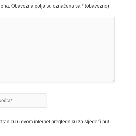
jena.
Obavezna polja su označena sa
* (obavezno)
a*
tranicu u ovom internet pregledniku za sljedeći put