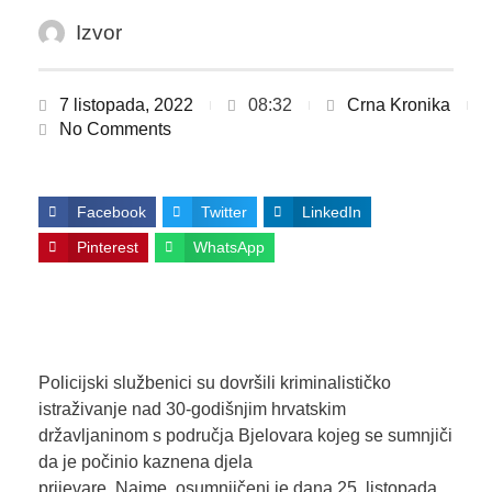
Izvor
7 listopada, 2022
08:32
Crna Kronika
No Comments
Facebook
Twitter
LinkedIn
Pinterest
WhatsApp
Policijski službenici su dovršili kriminalističko
istraživanje nad 30-godišnjim hrvatskim
državljaninom s područja Bjelovara kojeg se sumnjiči
da je počinio kaznena djela
prijevare. Naime, osumnjičeni je dana 25. listopada