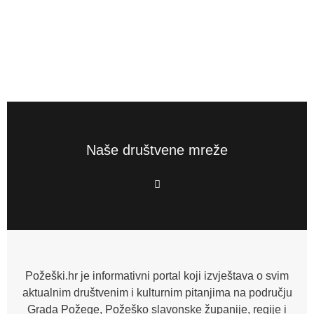
Naše društvene mreže
F
a
c
e
b
o
o
k
-
f
Požeški.hr je informativni portal koji izvještava o svim
aktualnim društvenim i kulturnim pitanjima na području
Grada Požege, Požeško slavonske županije, regije i