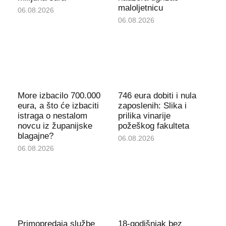
maloljetnicu
06.08.2026
06.08.2026
More izbacilo 700.000
746 eura dobiti i nula
eura, a što će izbaciti
zaposlenih: Slika i
istraga o nestalom
prilika vinarije
novcu iz županijske
požeškog fakulteta
blagajne?
06.08.2026
06.08.2026
Primopredaja službe
18-godišnjak bez