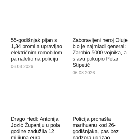
55-godišnjak pijan s
Zaboravljeni heroj Oluje
1,34 promila upravljao
bio je najmlađi general:
električnim romobilom
Zarobio 5000 vojnika, a
pa naletio na policiju
slavu pokupio Petar
Stipetić
06.08.2026
06.08.2026
Drago Hedl: Antonija
Policija pronašla
Jozić Županiju u pola
marihuanu kod 26-
godine zadužila 12
godišnjaka, pas bez
milijuna eura
nadzora ugrizao