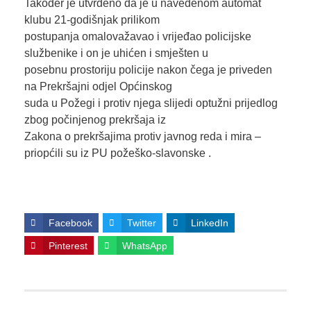
Također je utvrđeno da je u navedenom automat
klubu 21-godišnjak prilikom
postupanja omalovažavao i vrijeđao policijske
službenike i on je uhićen i smješten u
posebnu prostoriju policije nakon čega je priveden
na Prekršajni odjel Općinskog
suda u Požegi i protiv njega slijedi optužni prijedlog
zbog počinjenog prekršaja iz
Zakona o prekršajima protiv javnog reda i mira –
priopćili su iz PU požeško-slavonske .
Facebook
Twitter
LinkedIn
Pinterest
WhatsApp