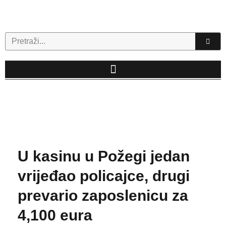
Skip
to
content
Search
U kasinu u Požegi jedan
vrijeđao policajce, drugi
prevario zaposlenicu za
4,100 eura