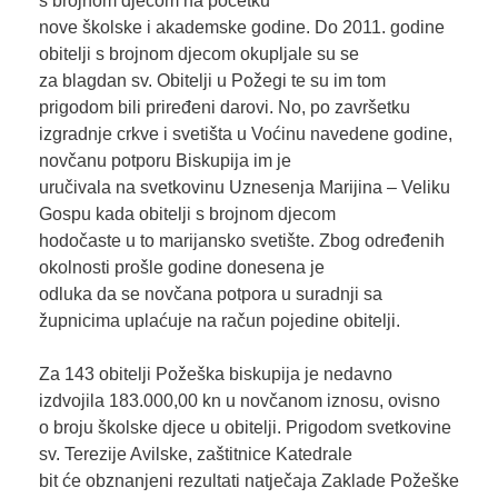
s brojnom djecom na početku
nove školske i akademske godine. Do 2011. godine
obitelji s brojnom djecom okupljale su se
za blagdan sv. Obitelji u Požegi te su im tom
prigodom bili priređeni darovi. No, po završetku
izgradnje crkve i svetišta u Voćinu navedene godine,
novčanu potporu Biskupija im je
uručivala na svetkovinu Uznesenja Marijina – Veliku
Gospu kada obitelji s brojnom djecom
hodočaste u to marijansko svetište. Zbog određenih
okolnosti prošle godine donesena je
odluka da se novčana potpora u suradnji sa
župnicima uplaćuje na račun pojedine obitelji.
Za 143 obitelji Požeška biskupija je nedavno
izdvojila 183.000,00 kn u novčanom iznosu, ovisno
o broju školske djece u obitelji. Prigodom svetkovine
sv. Terezije Avilske, zaštitnice Katedrale
bit će obznanjeni rezultati natječaja Zaklade Požeške