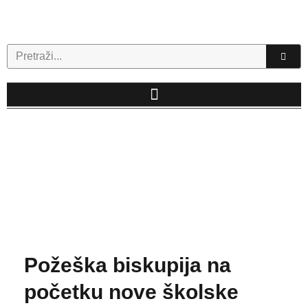
Skip
to
content
Search
Požeška biskupija na
početku nove školske