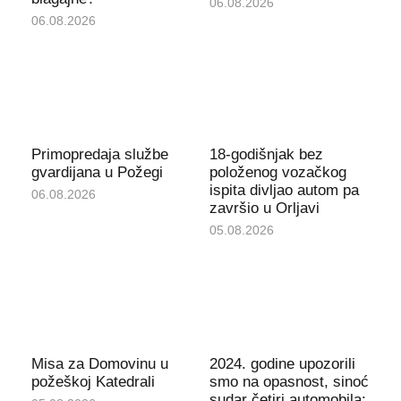
06.08.2026
06.08.2026
Primopredaja službe
18-godišnjak bez
gvardijana u Požegi
položenog vozačkog
ispita divljao autom pa
06.08.2026
završio u Orljavi
05.08.2026
Misa za Domovinu u
2024. godine upozorili
požeškoj Katedrali
smo na opasnost, sinoć
sudar četiri automobila: