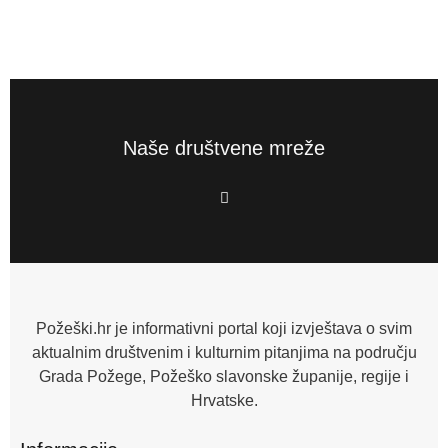
Naše društvene mreže
F
a
c
e
b
o
o
k
-
f
Požeški.hr je informativni portal koji izvještava o svim
aktualnim društvenim i kulturnim pitanjima na području
Grada Požege, Požeško slavonske županije, regije i
Hrvatske.