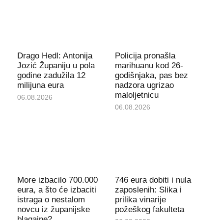
Drago Hedl: Antonija
Policija pronašla
Jozić Županiju u pola
marihuanu kod 26-
godine zadužila 12
godišnjaka, pas bez
milijuna eura
nadzora ugrizao
maloljetnicu
06.08.2026
06.08.2026
More izbacilo 700.000
746 eura dobiti i nula
eura, a što će izbaciti
zaposlenih: Slika i
istraga o nestalom
prilika vinarije
novcu iz županijske
požeškog fakulteta
blagajne?