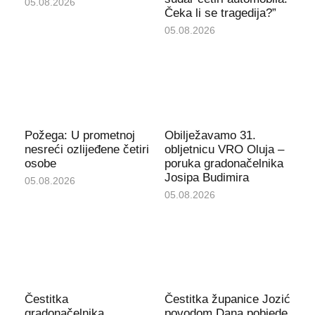
05.08.2026
Čeka li se tragedija?”
05.08.2026
Požega: U prometnoj
Obilježavamo 31.
nesreći ozlijeđene četiri
obljetnicu VRO Oluja –
osobe
poruka gradonačelnika
Josipa Budimira
05.08.2026
05.08.2026
Čestitka
Čestitka županice Jozić
gradonačelnika
povodom Dana pobjede