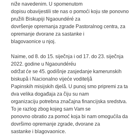
niže navedenim. U spomenutom
dopisu obavijestili ste nas o pomoći koju ste ponovno
pružili Biskupiji Ngaoundéré za
dovršenje opremanja zgrade Pastoralnog centra, za
opremanje dvorane za sastanke i
blagovaonice u njoj.
Naime, od 8. do 15. siječnja i od 17. do 23. siječnja
2022. godine u Ngaoundéréu
održat će se 45. godišnje zasjedanje kamerunskih
biskupâ i Nacionalno vijeće voditeljâ
Papinskih misijskih djelâ. U punoj smo pripremi za ta
dva velika događaja za čiju su nam
organizaciju potrebna značajna financijska sredstva.
To je razlog zbog kojeg sam Vam se
ponovno obratio za pomoć koja bi nam omogućila da
dovršimo opremanje zgrade, dvorane za
sastanke i blagovaonice.