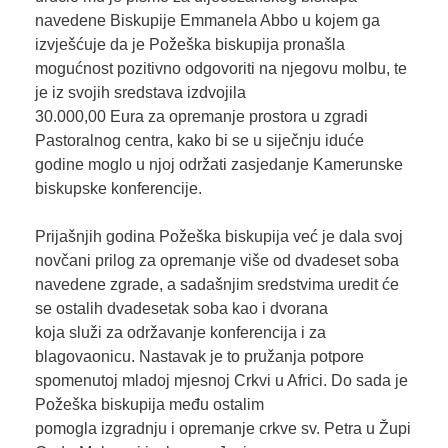
navedene Biskupije Emmanela Abbo u kojem ga
izvješćuje da je Požeška biskupija pronašla
mogućnost pozitivno odgovoriti na njegovu molbu, te
je iz svojih sredstava izdvojila
30.000,00 Eura za opremanje prostora u zgradi
Pastoralnog centra, kako bi se u siječnju iduće
godine moglo u njoj održati zasjedanje Kamerunske
biskupske konferencije.
Prijašnjih godina Požeška biskupija već je dala svoj
novčani prilog za opremanje više od dvadeset soba
navedene zgrade, a sadašnjim sredstvima uredit će
se ostalih dvadesetak soba kao i dvorana
koja služi za održavanje konferencija i za
blagovaonicu. Nastavak je to pružanja potpore
spomenutoj mladoj mjesnoj Crkvi u Africi. Do sada je
Požeška biskupija među ostalim
pomogla izgradnju i opremanje crkve sv. Petra u Župi