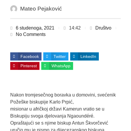
Mateo Pejaković
6 studenoga, 2021
14:42
Društvo
No Comments
Facebook
Twitter
LinkedIn
Pinterest
WhatsApp
Nakon tromjesečnog boravka u domovini, svećenik
Požeške biskupije Karlo Prpić,
misionar u afričkoj državi Kamerun vratio se u
Biskupiju svoga djelovanja Ngaoundéré.
Opraštajući se s njime biskup Antun Škvorčević
uručio mu je pismo za dijecezanskog biskupa