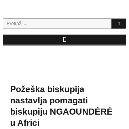
Skip
to
content
Search
Požeška biskupija
nastavlja pomagati
biskupiju NGAOUNDÉRÉ
u Africi