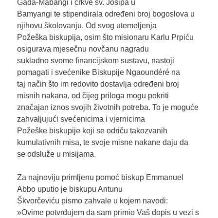
Gada-Mabangi i crkve sv. Josipa u
Bamyangi te stipendirala određeni broj bogoslova u
njihovu školovanju. Od svog utemeljenja
Požeška biskupija, osim što misionaru Karlu Prpiću
osigurava mjesečnu novčanu nagradu
sukladno svome financijskom sustavu, nastoji
pomagati i svećenike Biskupije Ngaoundéré na
taj način što im redovito dostavlja određeni broj
misnih nakana, od čijeg priloga mogu pokriti
značajan iznos svojih životnih potreba. To je moguće
zahvaljujući svećenicima i vjernicima
Požeške biskupije koji se odriču takozvanih
kumulativnih misa, te svoje misne nakane daju da
se odsluže u misijama.
Za najnoviju primljenu pomoć biskup Emmanuel
Abbo uputio je biskupu Antunu
Škvorčeviću pismo zahvale u kojem navodi:
»Ovime potvrđujem da sam primio Vaš dopis u vezi s