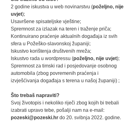
2 godine iskustva u web novinarstvu (
poželjno, nije
uvjet
);
Usavršene spisateljske vještine;
Spremnost za izlazak na teren i traženje priča;
Kontinuirano praćenje aktualnih događaja iz svih
sfera u Požeško-slavonskoj županiji;
Iskustvo korištenja društvenih mreža;
Iskustvo rada u wordpressu (
poželjno, nije
uvjet
);
Spremnost za timski rad i posjedovanje osobnog
automobila (zbog povremenih praćenja i
izvješćivanja događaja s terena u našoj županiji) ;
Što trebaš napraviti?
Svoj životopis i nekoliko riječi zbog kojih bi trebali
izabrati upravo tebe, pošalji nam na e-mail:
pozeski@pozeski.hr
do 20. svibnja 2022. godine.