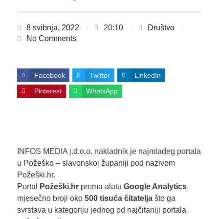
8 svibnja, 2022
20:10
Društvo
No Comments
Facebook
Twitter
LinkedIn
Pinterest
WhatsApp
INFOS MEDIA j.d.o.o. nakladnik je najmlađeg portala
u Požeško – slavonskoj županiji pod nazivom
Požeški.hr.
Portal
Požeški.hr
prema alatu
Google Analytics
mjesečno broji oko
500 tisuća čitatelja
što ga
svrstava u kategoriju jednog od najčitaniji portala