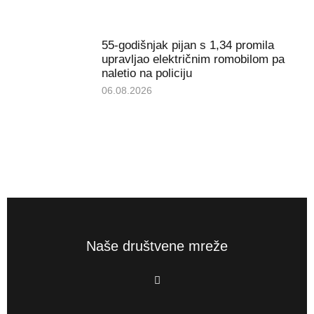
55-godišnjak pijan s 1,34 promila
upravljao električnim romobilom pa
naletio na policiju
06.08.2026
Naše društvene mreže
F
a
c
e