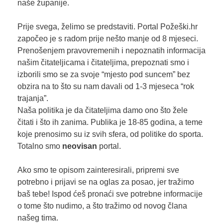
naše županije.
Prije svega, želimo se predstaviti. Portal Požeški.hr
započeo je s radom prije nešto manje od 8 mjeseci.
Prenošenjem pravovremenih i nepoznatih informacija
našim čitateljicama i čitateljima, prepoznati smo i
izborili smo se za svoje “mjesto pod suncem” bez
obzira na to što su nam davali od 1-3 mjeseca “rok
trajanja”.
Naša politika je da čitateljima damo ono što žele
čitati i što ih zanima. Publika je 18-85 godina, a teme
koje prenosimo su iz svih sfera, od politike do sporta.
Totalno smo
neovisan
portal.
Ako smo te opisom zainteresirali, pripremi sve
potrebno i prijavi se na oglas za posao, jer tražimo
baš tebe! Ispod ćeš pronaći sve potrebne informacije
o tome što nudimo, a što tražimo od novog člana
našeg tima.