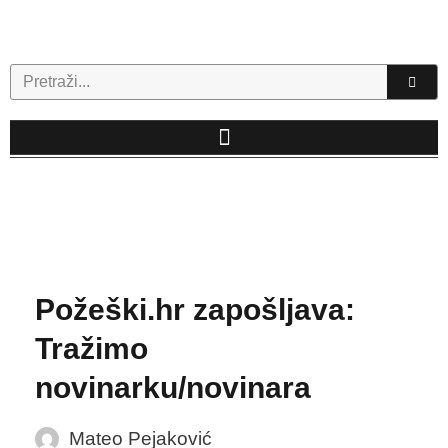
Skip
to
content
Search
Požeški.hr zapošljava:
Tražimo
novinarku/novinara
Mateo Pejaković