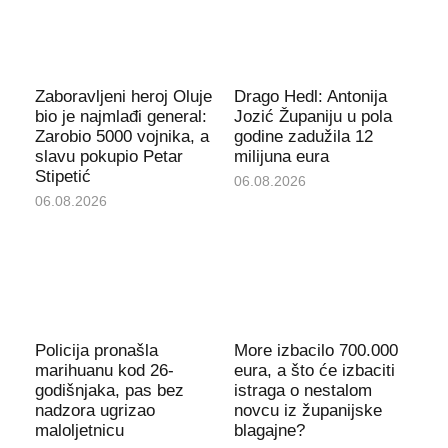
Zaboravljeni heroj Oluje
Drago Hedl: Antonija
bio je najmlađi general:
Jozić Županiju u pola
Zarobio 5000 vojnika, a
godine zadužila 12
slavu pokupio Petar
milijuna eura
Stipetić
06.08.2026
06.08.2026
Policija pronašla
More izbacilo 700.000
marihuanu kod 26-
eura, a što će izbaciti
godišnjaka, pas bez
istraga o nestalom
nadzora ugrizao
novcu iz županijske
maloljetnicu
blagajne?