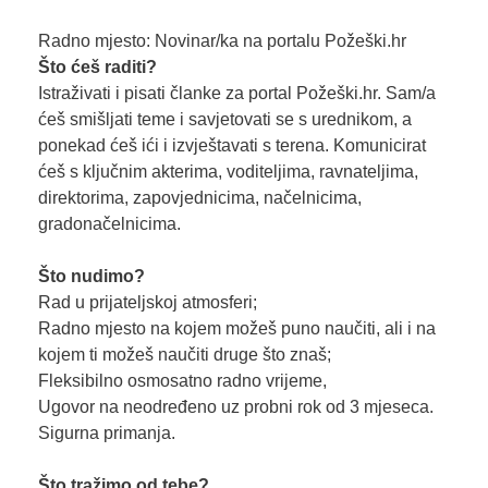
Radno mjesto: Novinar/ka na portalu Požeški.hr
Što ćeš raditi?
Istraživati i pisati članke za portal Požeški.hr. Sam/a
ćeš smišljati teme i savjetovati se s urednikom, a
ponekad ćeš ići i izvještavati s terena. Komunicirat
ćeš s ključnim akterima, voditeljima, ravnateljima,
direktorima, zapovjednicima, načelnicima,
gradonačelnicima.
Što nudimo?
Rad u prijateljskoj atmosferi;
Radno mjesto na kojem možeš puno naučiti, ali i na
kojem ti možeš naučiti druge što znaš;
Fleksibilno osmosatno radno vrijeme,
Ugovor na neodređeno uz probni rok od 3 mjeseca.
Sigurna primanja.
Što tražimo od tebe?