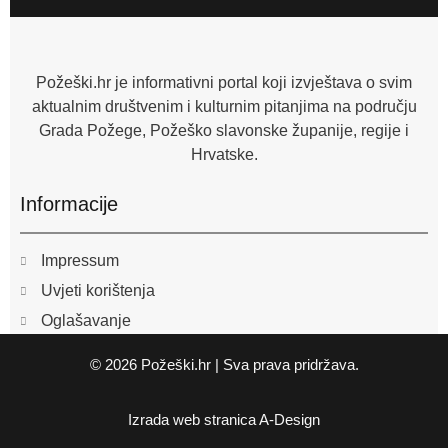
b
o
o
k
-
f
Požeški.hr je informativni portal koji izvještava o svim
aktualnim društvenim i kulturnim pitanjima na području
Grada Požege, Požeško slavonske županije, regije i
Hrvatske.
Informacije
Impressum
Uvjeti korištenja
Oglašavanje
© 2026 Požeški.hr | Sva prava pridržava.
Izrada web stranica
A-Design