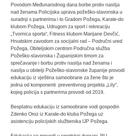
Povodom Međunarodnog dana borbe protiv nasilja
nad ženama Policijska uprava požeško-slavonska u
suradnji s partnerima i to Gradom Požega, Karate-do
klubom Požega, Udrugom za sport i rekreaciju
„Tvornica sporta“, Fitness klubom Marijane Devčić,
Hrvatskim zavodom za socijalni rad – Područni ured
Požega, Obiteljskim centrom Područna služba
Požeško-slavonska i Županijskim timom za
sprečavanje i borbu protiv nasilja nad ženama i
nasilja u obitelji Požeško-slavonske županije provodi
edukaciju iz vještina samoobrane za žene što je
jedna od komponenti preventivnog projekta „Lily“,
kojeg policija s partnerima provodi od 2019.
Besplatnu edukaciju iz samoobrane vodi gospodin
Zdenko Oroz iz Karate-do kluba Požega uz
asistenciju policijskih službenika IJP Požega.
Edukacija se provodi u sportskoj dvorani PU