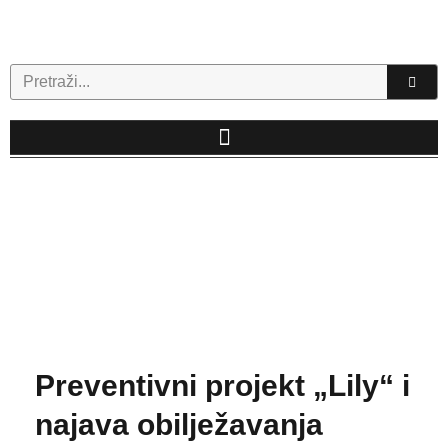
Skip
to
content
Search
Preventivni projekt „Lily“ i
najava obilježavanja