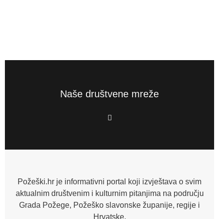
Naše društvene mreže
F
a
c
e
b
o
o
k
-
f
Požeški.hr je informativni portal koji izvještava o svim
aktualnim društvenim i kulturnim pitanjima na području
Grada Požege, Požeško slavonske županije, regije i
Hrvatske.