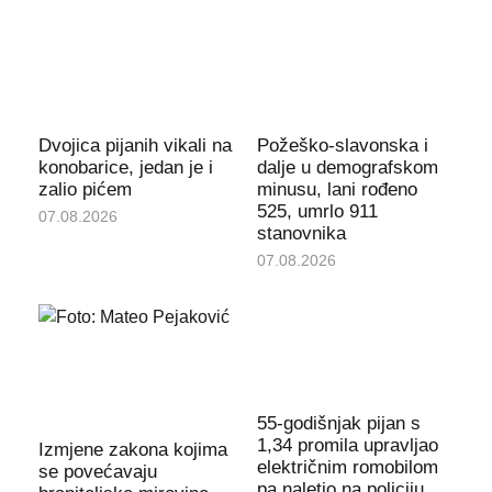
Dvojica pijanih vikali na
Požeško-slavonska i
konobarice, jedan je i
dalje u demografskom
zalio pićem
minusu, lani rođeno
525, umrlo 911
07.08.2026
stanovnika
07.08.2026
55-godišnjak pijan s
1,34 promila upravljao
Izmjene zakona kojima
električnim romobilom
se povećavaju
pa naletio na policiju