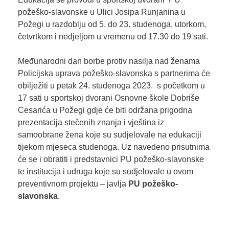
požeško-slavonske u Ulici Josipa Runjanina u
Požegi u razdoblju od 5. do 23. studenoga, utorkom,
četvrtkom i nedjeljom u vremenu od 17.30 do 19 sati.
Međunarodni dan borbe protiv nasilja nad ženama
Policijska uprava požeško-slavonska s partnerima će
obilježiti u petak 24. studenoga 2023. s početkom u
17 sati u sportskoj dvorani Osnovne škole Dobriše
Cesarića u Požegi gdje će biti održana prigodna
prezentacija stečenih znanja i vještina iz
samoobrane žena koje su sudjelovale na edukaciji
tijekom mjeseca studenoga. Uz navedeno prisutnima
će se i obratiti i predstavnici PU požeško-slavonske
te institucija i udruga koje su sudjelovale u ovom
preventivnom projektu – javlja
PU požeško-
slavonska
.