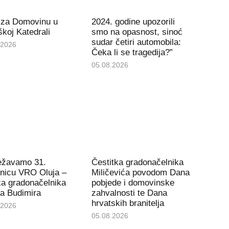
 za Domovinu u
2024. godine upozorili
koj Katedrali
smo na opasnost, sinoć
sudar četiri automobila:
.2026
Čeka li se tragedija?”
05.08.2026
ježavamo 31.
Čestitka gradonačelnika
tnicu VRO Oluja –
Miličevića povodom Dana
ka gradonačelnika
pobjede i domovinske
a Budimira
zahvalnosti te Dana
hrvatskih branitelja
.2026
05.08.2026