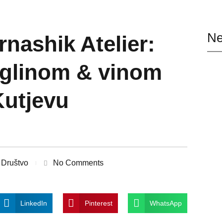
Ne
nashik Atelier:
 glinom & vinom
utjevu
Društvo
No Comments
LinkedIn
Pinterest
WhatsApp