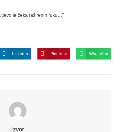
utjevo te čeka raširenih ruku…”
LinkedIn
Pinterest
WhatsApp
Izvor