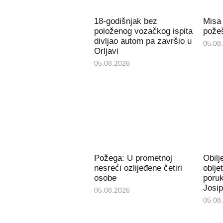
18-godišnjak bez
Misa
položenog vozačkog ispita
požeš
divljao autom pa završio u
05.08
Orljavi
05.08.2026
Požega: U prometnoj
Obil
nesreći ozlijeđene četiri
oblje
osobe
poru
Josip
05.08.2026
05.08