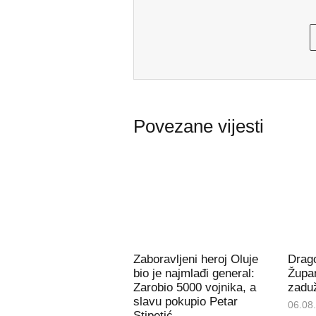
Povezane vijesti
Zaboravljeni heroj Oluje
Drago
bio je najmlađi general:
Župan
Zarobio 5000 vojnika, a
zaduž
slavu pokupio Petar
06.08
Stipetić