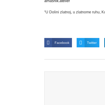
arnashik.atelier
“U Dolini zlatnoj, u zlatnome ruhu, K
Facebook
Twitter