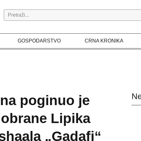
Search
GOSPODARSTVO
CRNA KRONIKA
Ne
ina poginuo je
 obrane Lipika
shaala „Gadafi“