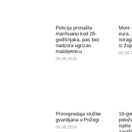
Policija pronašla
More 
marihuanu kod 26-
eura, 
godišnjaka, pas bez
istra
nadzora ugrizao
iz žu
maloljetnicu
06.08.
06.08.2026
Primopredaja službe
18-go
gvardijana u Požegi
polož
ispita
06.08.2026
završi