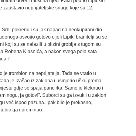
inirala drveni most na rijeci Pakri podno Lipičkih
je zaustavio neprijateljske snage koje su 12.
Srbi pokrenuli su jak napad na neokupirani dio
tudenoga osvojio gotovo cijeli Lipik, branitelji su se
 koji su se nalazili u blizini groblja s tugom su
orca Roberta Klasnića, a nakon svega pola sata
dafi“.
o je tromblon na neprijatelja. Tada se vratio u
kada je izašao iz zaklona i usmjerio ušku prema
mjestu gdje se spaja pancirka. Samo je kleknuo i
mam nogu, ja gotov!”. Suborci su ga izvukli u zaklon
nogu već ispod pazuha. Ipak bilo je prekasno,
ljubio ga i preminuo.