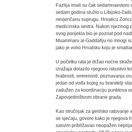
Fazlija imali su čak sedamnaestoro dj
sedam godina služio u Libijsko-čads
nevjenčanu suprugu, Hrvaticu Zoricu
medicinska sestra. Nakon njezinog p
svog porijekla bio je poznat pod nad
Muammaru al-Gaddafiju no mnogi su 
jako je volio Hrvatsku koju je smat
U početku rata je držao noćne straže,
izražaja dolazilo njegovo iskustvo k
hrabrosti, smirenosti, poznavanja oruž
jedan od vođa kojeg su branitelji slij
zadužen za koordinaciju punktova od
Zapovjedništvom obrane grada.
Kao stručnjak za gerilsko ratovanje v
se sjećaju, govore kako je njegova h
sasvim približavao neopažen neprijat