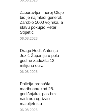
06.08.2026
Zaboravljeni heroj Oluje
bio je najmlađi general:
Zarobio 5000 vojnika, a
slavu pokupio Petar
Stipetić
06.08.2026
Drago Hedl: Antonija
Jozić Županiju u pola
godine zadužila 12
milijuna eura
06.08.2026
Policija pronašla
marihuanu kod 26-
godišnjaka, pas bez
nadzora ugrizao
maloljetnicu
06.08.2026