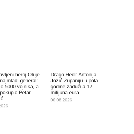
vljeni heroj Oluje
Drago Hedl: Antonija
 najmlađi general:
Jozić Županiju u pola
io 5000 vojnika, a
godine zadužila 12
 pokupio Petar
milijuna eura
ić
06.08.2026
2026