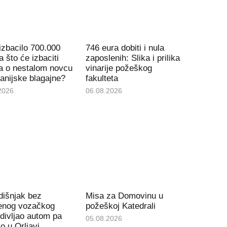
izbacilo 700.000
746 eura dobiti i nula
a što će izbaciti
zaposlenih: Slika i prilika
ga o nestalom novcu
vinarije požeškog
panijske blagajne?
fakulteta
2026
06.08.2026
dišnjak bez
Misa za Domovinu u
enog vozačkog
požeškoj Katedrali
 divljao autom pa
05.08.2026
o u Orljavi