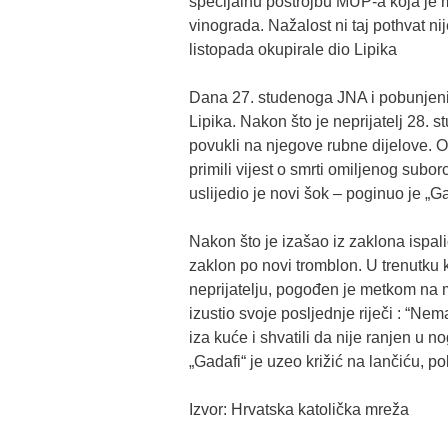
specijalnu postrojbu MUP-a koja je m
vinograda. Nažalost ni taj pothvat ni
listopada okupirale dio Lipika
Dana 27. studenoga JNA i pobunjeni 
Lipika. Nakon što je neprijatelj 28. s
povukli na njegove rubne dijelove. Oni
primili vijest o smrti omiljenog sub
uslijedio je novi šok – poginuo je „Ga
Nakon što je izašao iz zaklona ispali
zaklon po novi tromblon. U trenutku 
neprijatelju, pogođen je metkom na 
izustio svoje posljednje riječi : “Ne
iza kuće i shvatili da nije ranjen u 
„Gadafi“ je uzeo križić na lančiću, po
Izvor: Hrvatska katolička mreža