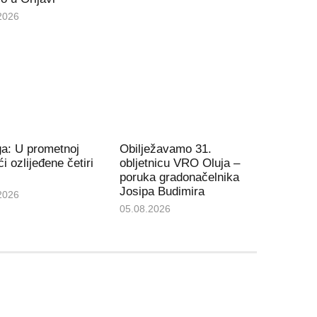
2026
a: U prometnoj
Obilježavamo 31.
i ozlijeđene četiri
obljetnicu VRO Oluja –
poruka gradonačelnika
Josipa Budimira
2026
05.08.2026