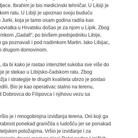
ece. Ibrahim je bio medicinski tehničar. U Libiji je
kom ratu. U Libiji je upoznao svoju buduću
 Jurki, koja je tamo osam godina radila kao
ovratka u Hrvatsku došao je za njom u Lipik. Zbog
imkom „Gadafi“, po bivšem predsjedniku Libije,
ga poznavali i pod nadimkom Martin. Iako Libijac,
rao drugom domovinom.
 da bi kako je rastao intenzitet sukoba sve više do
oje je stekao u Libijsko-čadskom ratu. Zbog
ja i strategije te drugih kvaliteta ubrzo je postao
edili. Bio je kao operativac stalno na terenu,
 Dobrovca do Filipovca i njihovu vezu sa
ršio je i mnogobrojna izviđanja terena. Oni koji ga
rabrost ponekad graničila s ludošću jer se ponakad
eljskim položajima. Vršio je izviđanje i za