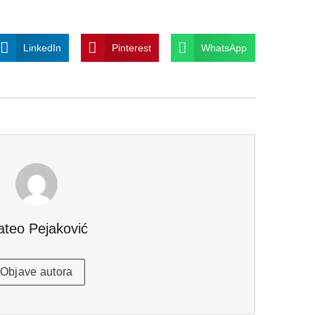
LinkedIn
Pinterest
WhatsApp
teo Pejaković
Objave autora