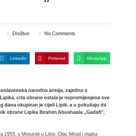
Društvo
No Comments
LinkedIn
Pinterest
WhatsApp
goslavenska narodna armija, zajedno s
Lipika, crta obrane ostala je nepromijenjena sve
 dana okupiran je cijeli Lipik, a u pokušaju da
nik obrane Lipika Ibrahim Abushaala „Gadafi“,
 1955. u Mysurati u Libiji. Otac Milad i majka