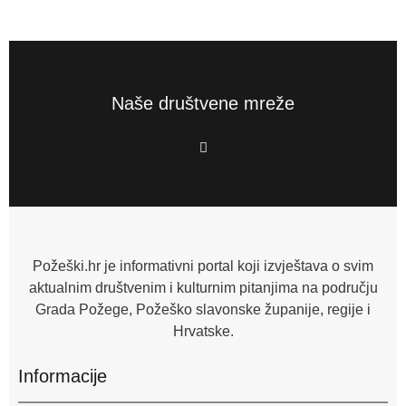
Naše društvene mreže
F
a
c
e
b
o
o
k
-
f
Požeški.hr je informativni portal koji izvještava o svim
aktualnim društvenim i kulturnim pitanjima na području
Grada Požege, Požeško slavonske županije, regije i
Hrvatske.
Informacije