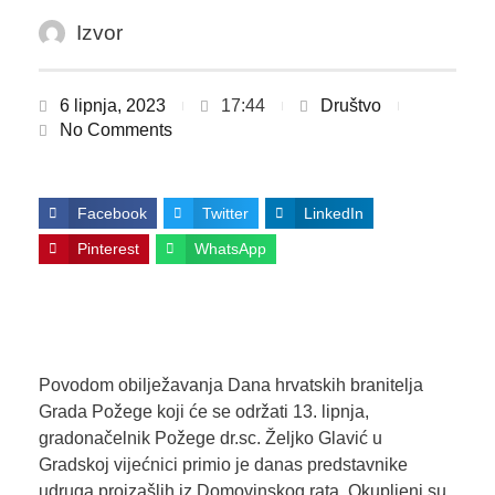
Izvor
6 lipnja, 2023
17:44
Društvo
No Comments
Facebook
Twitter
LinkedIn
Pinterest
WhatsApp
Povodom obilježavanja Dana hrvatskih branitelja
Grada Požege koji će se održati 13. lipnja,
gradonačelnik Požege dr.sc. Željko Glavić u
Gradskoj vijećnici primio je danas predstavnike
udruga proizašlih iz Domovinskog rata. Okupljeni su