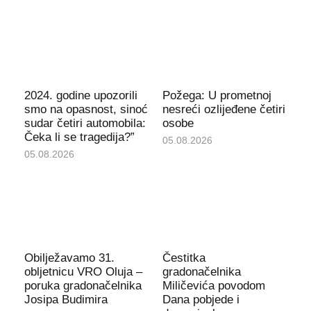
2024. godine upozorili
Požega: U prometnoj
smo na opasnost, sinoć
nesreći ozlijeđene četiri
sudar četiri automobila:
osobe
Čeka li se tragedija?”
05.08.2026
05.08.2026
Obilježavamo 31.
Čestitka
obljetnicu VRO Oluja –
gradonačelnika
poruka gradonačelnika
Miličevića povodom
Josipa Budimira
Dana pobjede i