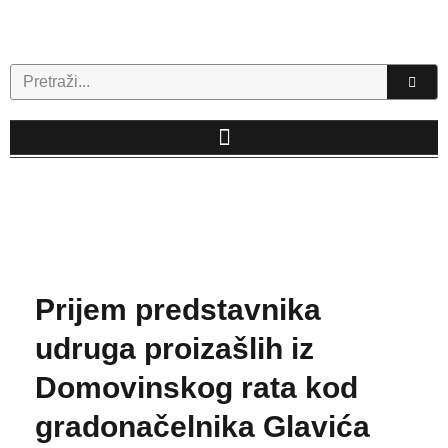
Skip
to
content
Search
Prijem predstavnika
udruga proizašlih iz
Domovinskog rata kod
gradonačelnika Glavića