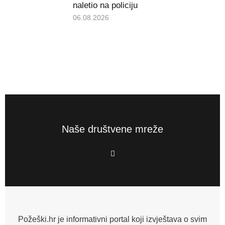
naletio na policiju
06.08.2026
Naše društvene mreže
F
a
c
e
b
o
o
k
-
f
Požeški.hr je informativni portal koji izvještava o svim