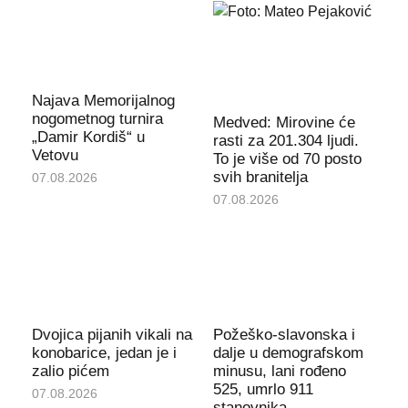
Najava Memorijalnog
nogometnog turnira
Medved: Mirovine će
„Damir Kordiš“ u
rasti za 201.304 ljudi.
Vetovu
To je više od 70 posto
svih branitelja
07.08.2026
07.08.2026
Dvojica pijanih vikali na
Požeško-slavonska i
konobarice, jedan je i
dalje u demografskom
zalio pićem
minusu, lani rođeno
525, umrlo 911
07.08.2026
stanovnika