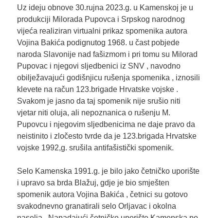
Uz ideju obnove 30.rujna 2023.g. u Kamenskoj je u
produkciji Milorada Pupovca i Srpskog narodnog
vijeća realiziran virtualni prikaz spomenika autora
Vojina Bakića podignutog 1968. u čast pobjede
naroda Slavonije nad fašizmom i pri tomu su Milorad
Pupovac i njegovi sljedbenici iz SNV , navodno
obilježavajući godišnjicu rušenja spomenika , iznosili
klevete na račun 123.brigade Hrvatske vojske .
Svakom je jasno da taj spomenik nije srušio niti
vjetar niti oluja, ali nepoznanica o rušenju M.
Pupovcu i njegovim sljedbenicima ne daje pravo da
neistinito i zločesto tvrde da je 123.brigada Hrvatske
vojske 1992,g. srušila antifašistički spomenik.
Selo Kamenska 1991.g. je bilo jako četničko uporište
i upravo sa brda Blažuj, gdje je bio smješten
spomenik autora Vojina Bakića , četnici su gotovo
svakodnevno granatirali selo Orljavac i okolna
naselja . Napadajući četničko uporište Kamenska po