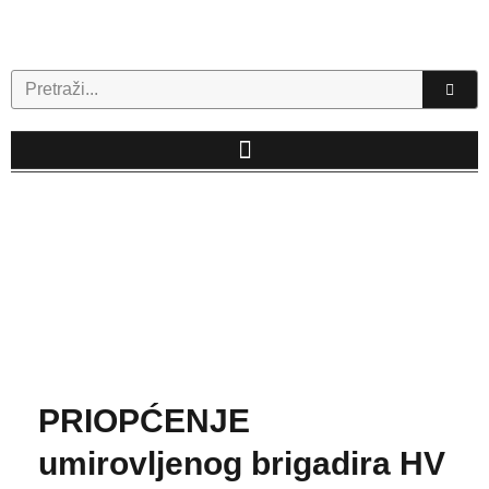
Skip
to
content
Search
PRIOPĆENJE
umirovljenog brigadira HV