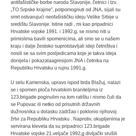
antifašističke borbe naroda Slavonije, četnici i tzv.
„TO Srpske krajine”, potpomognuti od JNA, sijali su
smrt ostvarujući neofašističku ideju Velike Srbije u
središtu Slavonije. Istine radi , mi kao pripadnici
Hrvatske vojske 1991. i 1992.g. se nismo niti u
primislima bavili spomenicima, ali smo se u našem
kraju i dalje žestoko suprotstavljali ideji četništva i
nosili se sa svim posljedicama koje je takva ideja
donijela i pokazalaagresijom JNA i četnika na
Republiku Hrvatsku u rujnu 1991.g.
U selu Kamenska, upravo ispod brda Blažuj, nalazi
se i spomen ploča hrvatskim braniteljima iz
123.brigade poginulim na tom ratištu i nismo čuli da
se Pupovac ili netko od prisutnih državnih
dužnosnika u dolasku zadržao i poklonio njihovoj
žrtvi za Republiku Hrvatsku . Naprotiv, okupljenima je
servirana kleveta da su pripadnici 123.brigade
Hrvatske vojske 21.veljače 1992,g divljački srušili