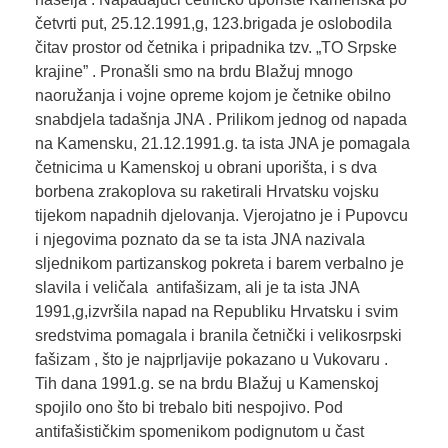
četvrti put, 25.12.1991,g, 123.brigada je oslobodila
čitav prostor od četnika i pripadnika tzv. „TO Srpske
krajine” . Pronašli smo na brdu Blažuj mnogo
naoružanja i vojne opreme kojom je četnike obilno
snabdjela tadašnja JNA . Prilikom jednog od napada
na Kamensku, 21.12.1991.g. ta ista JNA je pomagala
četnicima u Kamenskoj u obrani uporišta, i s dva
borbena zrakoplova su raketirali Hrvatsku vojsku
tijekom napadnih djelovanja. Vjerojatno je i Pupovcu
i njegovima poznato da se ta ista JNA nazivala
sljednikom partizanskog pokreta i barem verbalno je
slavila i veličala antifašizam, ali je ta ista JNA
1991,g,izvršila napad na Republiku Hrvatsku i svim
sredstvima pomagala i branila četnički i velikosrpski
fašizam , što je najprljavije pokazano u Vukovaru .
Tih dana 1991.g. se na brdu Blažuj u Kamenskoj
spojilo ono što bi trebalo biti nespojivo. Pod
antifašističkim spomenikom podignutom u čast