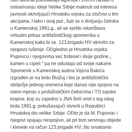
ostvarivanju ideje Velike Srbije maknuti od interesa
javnosti okrivljujući Hrvatsku vojsku za zločine u tim
akcijama. I tako i ovaj put , šuti se o divljanju četnika
u Kamenskoj 1991.g., ali se vješto iskorištava
virtualni prikaz antifašističkog spomenika u
Kamenskoj kako bi se 123,brigadu HV okrivilo za
njegovo rušenje. Očigledno je Hrvatska vojska
Pupovcu i njegovima već trideset i dvije godine „
kamen u cipeli ” pa ne odustaju od svoje nakane.
Spomenik u Kamenskoj autora Vojina Bakića
izgrađen je na brdu Blažuj i bio je antifašističko
obilježje jednog vremena koje danas nije spojivo na
istom mjestu s profašističkim četnicima i TO srpske
krajine, koji su zajedno s JNA širili smrt s tog istog
brda 1991.g. pokušavajući stvoriti u Republici
Hrvatskoj dio velike Srbije. Očito je da M. Pupovac i
njegovi spajaju nespojivo, ali pri tom serviraju objede
i klevete na račun 123.brigade HV, što smatramo