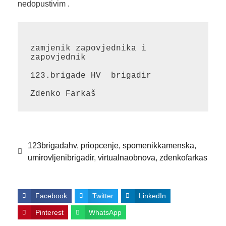
nedopustivim .
zamjenik zapovjednika i 
zapovjednik 

123.brigade HV  brigadir 

Zdenko Farkaš 
123brigadahv
,
priopcenje
,
spomenikkamenska
,
umirovljenibrigadir
,
virtualnaobnova
,
zdenkofarkas
Facebook
Twitter
LinkedIn
Pinterest
WhatsApp