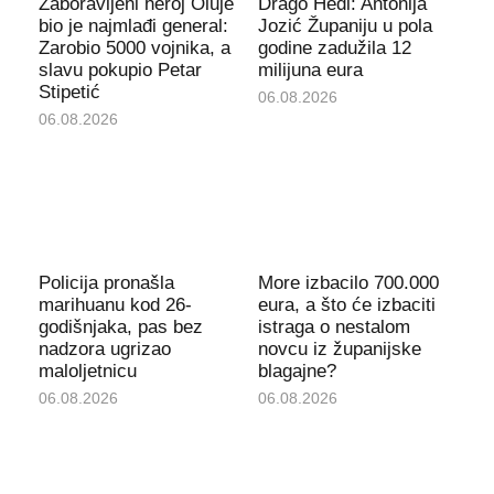
Zaboravljeni heroj Oluje
Drago Hedl: Antonija
bio je najmlađi general:
Jozić Županiju u pola
Zarobio 5000 vojnika, a
godine zadužila 12
slavu pokupio Petar
milijuna eura
Stipetić
06.08.2026
06.08.2026
Policija pronašla
More izbacilo 700.000
marihuanu kod 26-
eura, a što će izbaciti
godišnjaka, pas bez
istraga o nestalom
nadzora ugrizao
novcu iz županijske
maloljetnicu
blagajne?
06.08.2026
06.08.2026