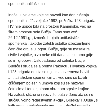
spomenik antifašizmu .
Inače , u vrijeme koje se navodi kao dan rušenja
spomenika , 21. veljače 1992, požeška 123. brigada
HV nije uopće bila na prostoru Kamenske, već na
širem prostoru sela Bučja. Tamo smo već
26.12.1991.g. , između brojnih antifašističkih
spomenika , također zatekli ostatke izbezumljene
četničke orgije u logoru Bučje, gdje su masakrirali
civile i vojnike, a za neke niti danas ne znamo gdje
su im grobovi . Oslobađajući od četnika Bučje ,
Budiće i druga sela prema Pakracu , Hrvatska vojska
i 123.brigada doista se nije imala vremena baviti
antifašističkim spomenicima , već smo se bavili
čišćenjem bolesnih umova koji su se nazivali
četnicima i teritorijalnom obranom srpske krajine .
Na žalost, slično je i već više puta viđeno ,da se i u
slučaju vojno redarstvenih akcija „ Bljeska” i „Oluje , s
istih adresa pokušavaju agresija i zločini nastali u