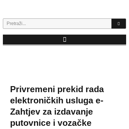
Skip
to
content
Search
Privremeni prekid rada
elektroničkih usluga e-
Zahtjev za izdavanje
putovnice i vozačke