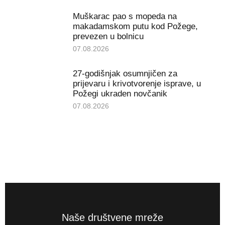
Muškarac pao s mopeda na
makadamskom putu kod Požege,
prevezen u bolnicu
07.08.2026
27-godišnjak osumnjičen za
prijevaru i krivotvorenje isprave, u
Požegi ukraden novčanik
07.08.2026
Naše društvene mreže