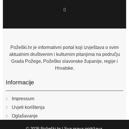
F
a
c
e
b
o
o
k
-
f
Požeški.hr je informativni portal koji izvještava o svim
aktualnim društvenim i kulturnim pitanjima na području
Grada Požege, Požeško slavonske županije, regije i
Hrvatske.
Informacije
Impressum
Uvjeti korištenja
Oglašavanje
© 2026 Požeški.hr | Sva prava pridržava.