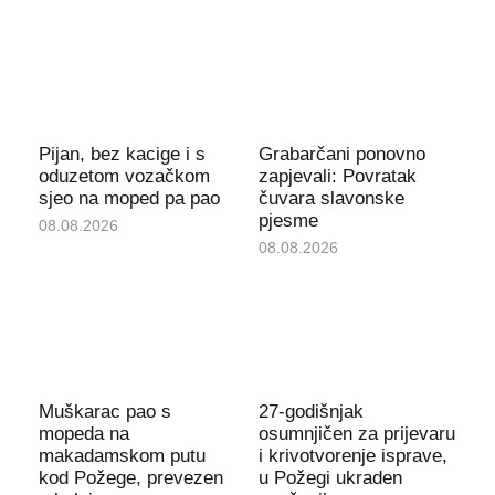
Pijan, bez kacige i s
Grabarčani ponovno
oduzetom vozačkom
zapjevali: Povratak
sjeo na moped pa pao
čuvara slavonske
pjesme
08.08.2026
08.08.2026
Muškarac pao s
27-godišnjak
mopeda na
osumnjičen za prijevaru
makadamskom putu
i krivotvorenje isprave,
kod Požege, prevezen
u Požegi ukraden