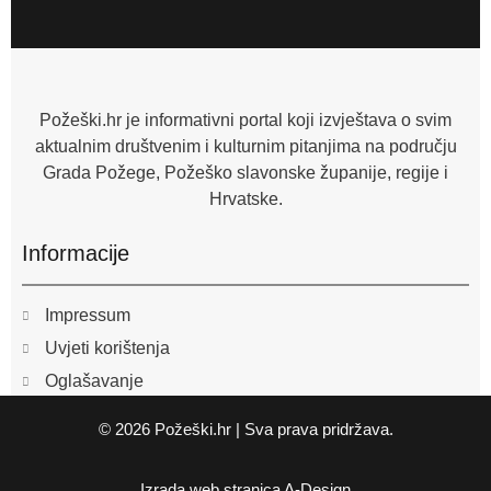
c
e
b
o
o
k
-
f
Požeški.hr je informativni portal koji izvještava o svim
aktualnim društvenim i kulturnim pitanjima na području
Grada Požege, Požeško slavonske županije, regije i
Hrvatske.
Informacije
Impressum
Uvjeti korištenja
Oglašavanje
© 2026 Požeški.hr | Sva prava pridržava.
Izrada web stranica
A-Design