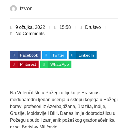
Izvor
9 ožujka, 2022
15:58
Društvo
No Comments
Facebook
Twitter
LinkedIn
Pinterest
WhatsApp
Na Veleučilištu u Požegi u tijeku je Erasmus
međunarodni tjedan učenja u sklopu kojega u Požegi
boravi profesori iz Azerbajdžana, Brazila, Indije,
Gruzije, Moldavije i BiH. Danas im je dobrodošlicu u
Požegu uputio i zamjenik požeškog gradonačelnika
dr.sc. Borislav Miličević.