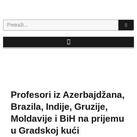
Skip
to
content
Search
Profesori iz Azerbajdžana,
Brazila, Indije, Gruzije,
Moldavije i BiH na prijemu
u Gradskoj kući