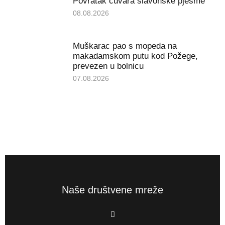
Povratak čuvara slavonske pjesme
08.08.2026
Muškarac pao s mopeda na
makadamskom putu kod Požege,
prevezen u bolnicu
07.08.2026
Naše društvene mreže
F
a