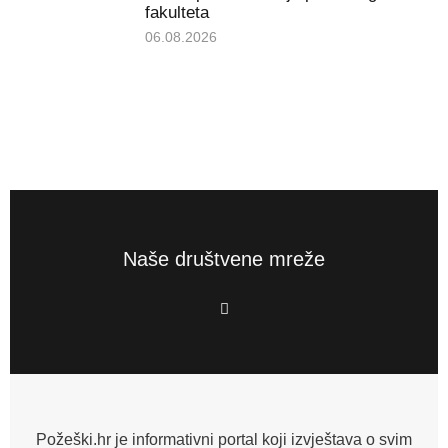
fakulteta
06.08.2026
Naše društvene mreže
F
a
c
e
b
o
o
k
-
f
Požeški.hr je informativni portal koji izvještava o svim