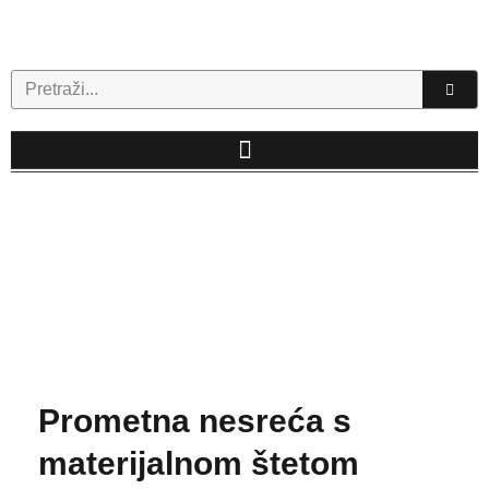
Skip
to
content
Search
Prometna nesreća s
materijalnom štetom