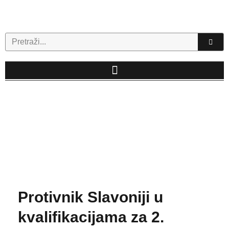
Skip
to
content
Search
Protivnik Slavoniji u
kvalifikacijama za 2.