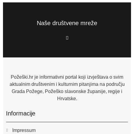
Naše društvene mreže
F
a
c
e
b
o
o
k
-
f
Požeški.hr je informativni portal koji izvještava o svim
aktualnim društvenim i kulturnim pitanjima na području
Grada Požege, Požeško slavonske županije, regije i
Hrvatske.
Informacije
Impressum