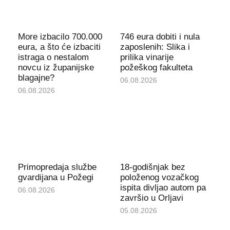
More izbacilo 700.000
746 eura dobiti i nula
eura, a što će izbaciti
zaposlenih: Slika i
istraga o nestalom
prilika vinarije
novcu iz županijske
požeškog fakulteta
blagajne?
06.08.2026
06.08.2026
Primopredaja službe
18-godišnjak bez
gvardijana u Požegi
položenog vozačkog
ispita divljao autom pa
06.08.2026
završio u Orljavi
05.08.2026