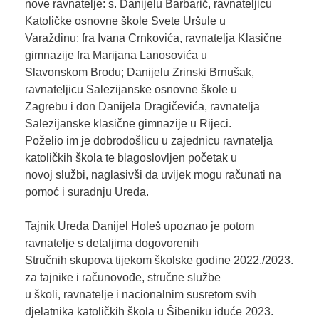
nove ravnatelje: s. Danijelu Barbarić, ravnateljicu
Katoličke osnovne škole Svete Uršule u
Varaždinu; fra Ivana Crnkovića, ravnatelja Klasične
gimnazije fra Marijana Lanosovića u
Slavonskom Brodu; Danijelu Zrinski Brnušak,
ravnateljicu Salezijanske osnovne škole u
Zagrebu i don Danijela Dragičevića, ravnatelja
Salezijanske klasične gimnazije u Rijeci.
Poželio im je dobrodošlicu u zajednicu ravnatelja
katoličkih škola te blagoslovljen početak u
novoj službi, naglasivši da uvijek mogu računati na
pomoć i suradnju Ureda.
Tajnik Ureda Danijel Holeš upoznao je potom
ravnatelje s detaljima dogovorenih
Stručnih skupova tijekom školske godine 2022./2023.
za tajnike i računovođe, stručne službe
u školi, ravnatelje i nacionalnim susretom svih
djelatnika katoličkih škola u Šibeniku iduće 2023.