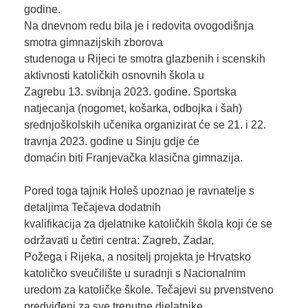
godine.
Na dnevnom redu bila je i redovita ovogodišnja
smotra gimnazijskih zborova
studenoga u Rijeci te smotra glazbenih i scenskih
aktivnosti katoličkih osnovnih škola u
Zagrebu 13. svibnja 2023. godine. Sportska
natjecanja (nogomet, košarka, odbojka i šah)
srednjoškolskih učenika organizirat će se 21. i 22.
travnja 2023. godine u Sinju gdje će
domaćin biti Franjevačka klasična gimnazija.
Pored toga tajnik Holeš upoznao je ravnatelje s
detaljima Tečajeva dodatnih
kvalifikacija za djelatnike katoličkih škola koji će se
održavati u četiri centra: Zagreb, Zadar,
Požega i Rijeka, a nositelj projekta je Hrvatsko
katoličko sveučilište u suradnji s Nacionalnim
uredom za katoličke škole. Tečajevi su prvenstveno
predviđeni za sve trenutne djelatnike