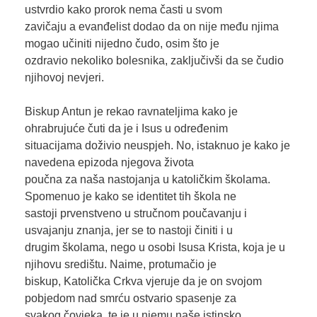
ustvrdio kako prorok nema časti u svom
zavičaju a evanđelist dodao da on nije među njima
mogao učiniti nijedno čudo, osim što je
ozdravio nekoliko bolesnika, zaključivši da se čudio
njihovoj nevjeri.
Biskup Antun je rekao ravnateljima kako je
ohrabrujuće čuti da je i Isus u određenim
situacijama doživio neuspjeh. No, istaknuo je kako je
navedena epizoda njegova života
poučna za naša nastojanja u katoličkim školama.
Spomenuo je kako se identitet tih škola ne
sastoji prvenstveno u stručnom poučavanju i
usvajanju znanja, jer se to nastoji činiti i u
drugim školama, nego u osobi Isusa Krista, koja je u
njihovu središtu. Naime, protumačio je
biskup, Katolička Crkva vjeruje da je on svojom
pobjedom nad smrću ostvario spasenje za
svakog čovjeka, te je u njemu naše istinsko