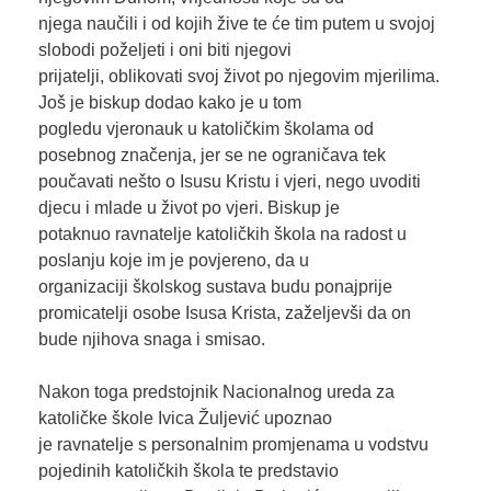
njega naučili i od kojih žive te će tim putem u svojoj
slobodi poželjeti i oni biti njegovi
prijatelji, oblikovati svoj život po njegovim mjerilima.
Još je biskup dodao kako je u tom
pogledu vjeronauk u katoličkim školama od
posebnog značenja, jer se ne ograničava tek
poučavati nešto o Isusu Kristu i vjeri, nego uvoditi
djecu i mlade u život po vjeri. Biskup je
potaknuo ravnatelje katoličkih škola na radost u
poslanju koje im je povjereno, da u
organizaciji školskog sustava budu ponajprije
promicatelji osobe Isusa Krista, zaželjevši da on
bude njihova snaga i smisao.
Nakon toga predstojnik Nacionalnog ureda za
katoličke škole Ivica Žuljević upoznao
je ravnatelje s personalnim promjenama u vodstvu
pojedinih katoličkih škola te predstavio