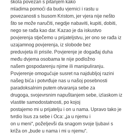
škola povezan s pitanjem kako
mladima pomoći da budu vjernici i rastu u
povezanosti s Isusom Kristom, jer vjera nije nešto
što se može naručiti, negdje nabaviti, kupiti, dobiti,
nego se rađa kao dar. Kazao je da iskustvo
povjerenja stječemo u prijateljstvu, jer ono se rađa iz
uzajamnog povjerenja, iz slobode bez
preduvjeta ili prisile. Povjerenje je događaj duha
među dvjema osobama te nije podložno
našem gospodarenju njime ili manipuliranju.
Povjerenje omogućuje susret na najdubljoj razini
našeg bića i potvrđuje nas u našoj posebnosti
paradoksalnim putem otvaranja sebe za
drugoga, svojevrsnim napuštanjem sebe, izlaskom iz
vlastite samodostatnosti, po kojoj
postajemo mi u prijatelju i on u nama. Upravo tako je
tvrdio Isus za sebe i Oca: „ja u njemu i
on u meni“, poželjevši da snagom svoje ljubavi s
križa on „bude u nama i mi u njemu“.