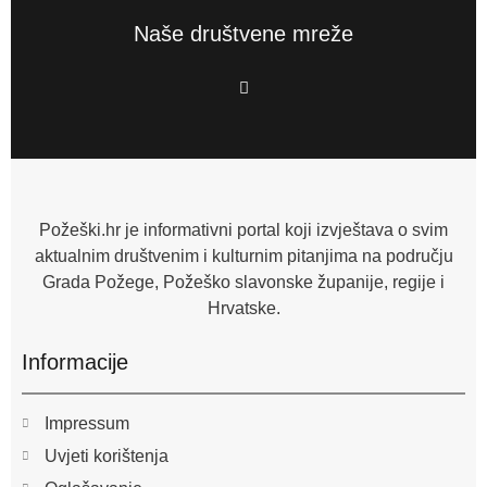
Naše društvene mreže
F
a
c
e
b
o
o
k
-
f
Požeški.hr je informativni portal koji izvještava o svim
aktualnim društvenim i kulturnim pitanjima na području
Grada Požege, Požeško slavonske županije, regije i
Hrvatske.
Informacije
Impressum
Uvjeti korištenja