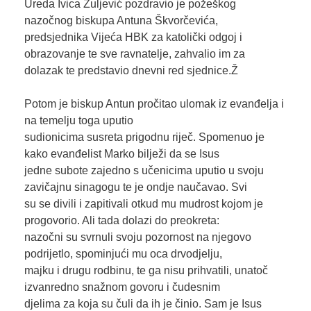
Ureda Ivica Žuljević pozdravio je požeškog
nazočnog biskupa Antuna Škvorčevića,
predsjednika Vijeća HBK za katolički odgoj i
obrazovanje te sve ravnatelje, zahvalio im za
dolazak te predstavio dnevni red sjednice.Ž
Potom je biskup Antun pročitao ulomak iz evanđelja i
na temelju toga uputio
sudionicima susreta prigodnu riječ. Spomenuo je
kako evanđelist Marko bilježi da se Isus
jedne subote zajedno s učenicima uputio u svoju
zavičajnu sinagogu te je ondje naučavao. Svi
su se divili i zapitivali otkud mu mudrost kojom je
progovorio. Ali tada dolazi do preokreta:
nazočni su svrnuli svoju pozornost na njegovo
podrijetlo, spominjući mu oca drvodjelju,
majku i drugu rodbinu, te ga nisu prihvatili, unatoč
izvanredno snažnom govoru i čudesnim
djelima za koja su čuli da ih je činio. Sam je Isus