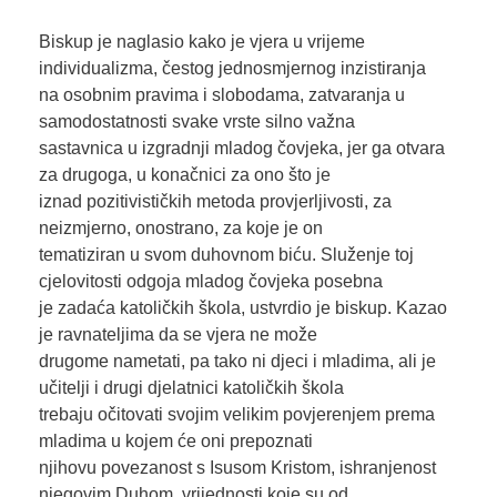
Biskup je naglasio kako je vjera u vrijeme
individualizma, čestog jednosmjernog inzistiranja
na osobnim pravima i slobodama, zatvaranja u
samodostatnosti svake vrste silno važna
sastavnica u izgradnji mladog čovjeka, jer ga otvara
za drugoga, u konačnici za ono što je
iznad pozitivističkih metoda provjerljivosti, za
neizmjerno, onostrano, za koje je on
tematiziran u svom duhovnom biću. Služenje toj
cjelovitosti odgoja mladog čovjeka posebna
je zadaća katoličkih škola, ustvrdio je biskup. Kazao
je ravnateljima da se vjera ne može
drugome nametati, pa tako ni djeci i mladima, ali je
učitelji i drugi djelatnici katoličkih škola
trebaju očitovati svojim velikim povjerenjem prema
mladima u kojem će oni prepoznati
njihovu povezanost s Isusom Kristom, ishranjenost
njegovim Duhom, vrijednosti koje su od