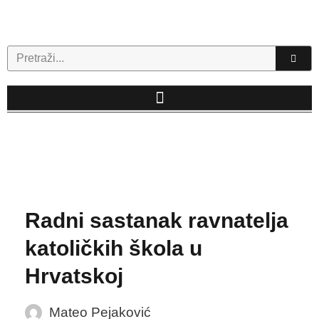
Skip
to
content
Search
Radni sastanak ravnatelja
katoličkih škola u
Hrvatskoj
Mateo Pejaković