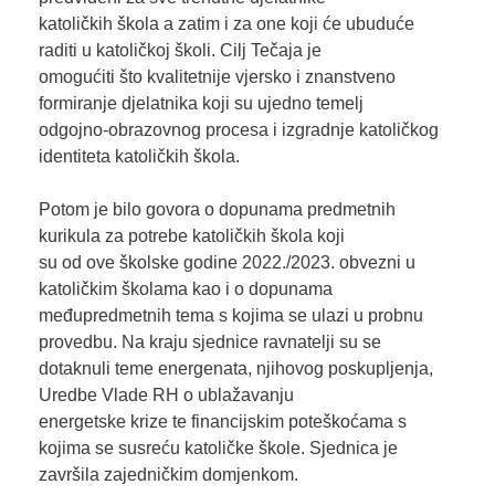
katoličkih škola a zatim i za one koji će ubuduće
raditi u katoličkoj školi. Cilj Tečaja je
omogućiti što kvalitetnije vjersko i znanstveno
formiranje djelatnika koji su ujedno temelj
odgojno-obrazovnog procesa i izgradnje katoličkog
identiteta katoličkih škola.
Potom je bilo govora o dopunama predmetnih
kurikula za potrebe katoličkih škola koji
su od ove školske godine 2022./2023. obvezni u
katoličkim školama kao i o dopunama
međupredmetnih tema s kojima se ulazi u probnu
provedbu. Na kraju sjednice ravnatelji su se
dotaknuli teme energenata, njihovog poskupljenja,
Uredbe Vlade RH o ublažavanju
energetske krize te financijskim poteškoćama s
kojima se susreću katoličke škole. Sjednica je
završila zajedničkim domjenkom.