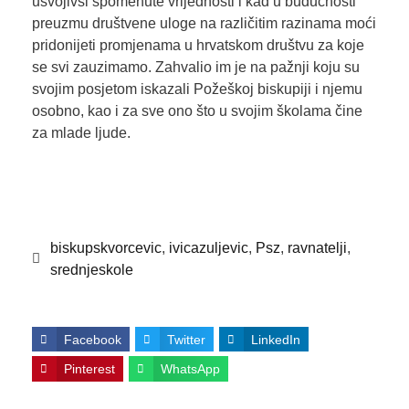
usvojivši spomenute vrijednosti i kad u budućnosti
preuzmu društvene uloge na različitim razinama moći
pridonijeti promjenama u hrvatskom društvu za koje
se svi zauzimamo. Zahvalio im je na pažnji koju su
svojim posjetom iskazali Požeškoj biskupiji i njemu
osobno, kao i za sve ono što u svojim školama čine
za mlade ljude.
biskupskvorcevic
,
ivicazuljevic
,
Psz
,
ravnatelji
,
srednjeskole
Facebook
Twitter
LinkedIn
Pinterest
WhatsApp