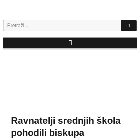
Skip
to
content
Search
Ravnatelji srednjih škola
pohodili biskupa