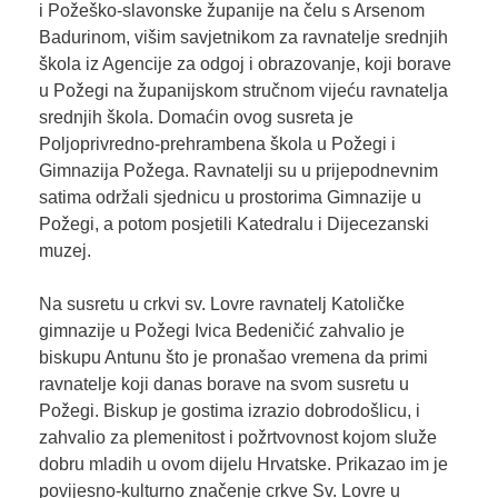
i Požeško-slavonske županije na čelu s Arsenom
Badurinom, višim savjetnikom za ravnatelje srednjih
škola iz Agencije za odgoj i obrazovanje, koji borave
u Požegi na županijskom stručnom vijeću ravnatelja
srednjih škola. Domaćin ovog susreta je
Poljoprivredno-prehrambena škola u Požegi i
Gimnazija Požega. Ravnatelji su u prijepodnevnim
satima održali sjednicu u prostorima Gimnazije u
Požegi, a potom posjetili Katedralu i Dijecezanski
muzej.
Na susretu u crkvi sv. Lovre ravnatelj Katoličke
gimnazije u Požegi Ivica Bedeničić zahvalio je
biskupu Antunu što je pronašao vremena da primi
ravnatelje koji danas borave na svom susretu u
Požegi. Biskup je gostima izrazio dobrodošlicu, i
zahvalio za plemenitost i požrtvovnost kojom služe
dobru mladih u ovom dijelu Hrvatske. Prikazao im je
povijesno-kulturno značenje crkve Sv. Lovre u