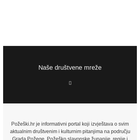
Naše društvene mreže
F
a
c
e
b
o
o
k
-
f
Požeški.hr je informativni portal koji izvještava o svim
aktualnim društvenim i kulturnim pitanjima na području
Grada Požege, Požeško slavonske županije, regije i