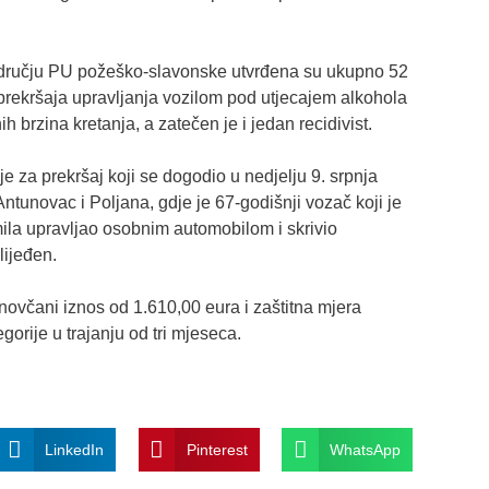
odručju PU požeško-slavonske utvrđena su ukupno 52
prekršaja upravljanja vozilom pod utjecajem alkohola
 brzina kretanja, a zatečen je i jedan recidivist.
 za prekršaj koji se dogodio u nedjelju 9. srpnja
ntunovac i Poljana, gdje je 67-godišnji vozač koji je
ila upravljao osobnim automobilom i skrivio
lijeđen.
novčani iznos od 1.610,00 eura i zaštitna mjera
gorije u trajanju od tri mjeseca.
LinkedIn
Pinterest
WhatsApp