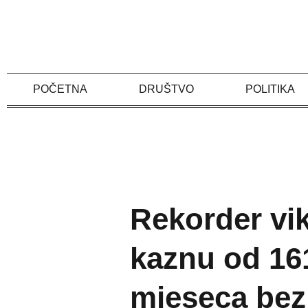
Skip
to
content
POČETNA
DRUŠTVO
POLITIKA
Rekorder vi
kaznu od 161
mjeseca bez