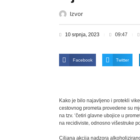
Izvor
10 srpnja, 2023
09:47
Facebook
Twitter
Kako je bilo najavljeno i protekli vi
cestovnog prometa provedene su mj
na tzv. ‘četiri glavne ubojice u promet
na recidiviste, odnosno višestruke po
Ciljana akcija nadzora alkoholiziran