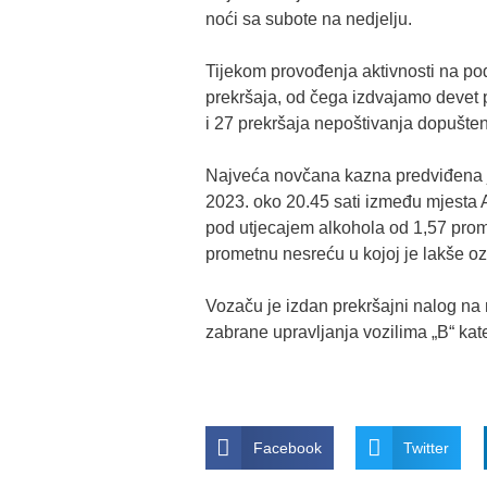
noći sa subote na nedjelju.
Tijekom provođenja aktivnosti na p
prekršaja, od čega izdvajamo devet 
i 27 prekršaja nepoštivanja dopuštenih
Najveća novčana kazna predviđena je
2023. oko 20.45 sati između mjesta A
pod utjecajem alkohola od 1,57 prom
prometnu nesreću u kojoj je lakše oz
Vozaču je izdan prekršajni nalog na 
zabrane upravljanja vozilima „B“ kate
Facebook
Twitter