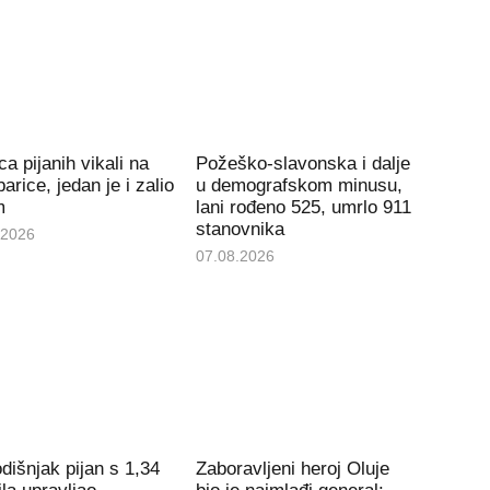
ca pijanih vikali na
Požeško-slavonska i dalje
arice, jedan je i zalio
u demografskom minusu,
m
lani rođeno 525, umrlo 911
stanovnika
.2026
07.08.2026
dišnjak pijan s 1,34
Zaboravljeni heroj Oluje