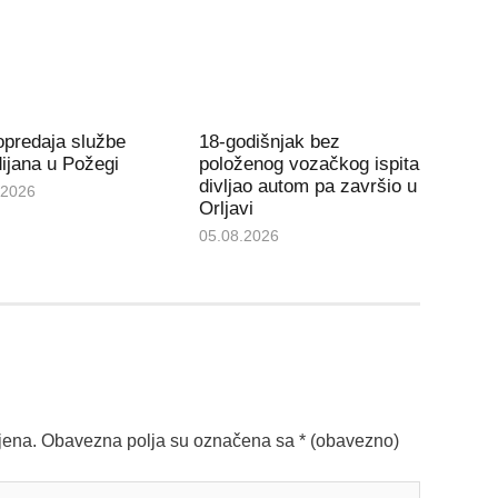
opredaja službe
18-godišnjak bez
ijana u Požegi
položenog vozačkog ispita
divljao autom pa završio u
.2026
Orljavi
05.08.2026
jena.
Obavezna polja su označena sa
* (obavezno)