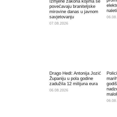
promi
Izmjene zakona kojima se
elekt
povećavaju braniteljske
nalet
mirovine danas u javnom
savjetovanju
06.08
07.08.2026
Drago Hedl: Antonija Jozić
Polic
Županiju u pola godine
mari
zadužila 12 milijuna eura
godiš
nadzo
06.08.2026
malol
06.08