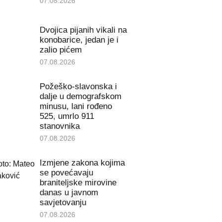
07.08.2026
Dvojica pijanih vikali na
konobarice, jedan je i
zalio pićem
07.08.2026
Požeško-slavonska i
dalje u demografskom
minusu, lani rođeno
525, umrlo 911
stanovnika
07.08.2026
Izmjene zakona kojima
se povećavaju
braniteljske mirovine
danas u javnom
savjetovanju
07.08.2026