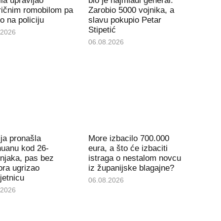
la upravljao
bio je najmlađi general:
ričnim romobilom pa
Zarobio 5000 vojnika, a
io na policiju
slavu pokupio Petar
Stipetić
.2026
06.08.2026
ija pronašla
More izbacilo 700.000
huanu kod 26-
eura, a što će izbaciti
njaka, pas bez
istraga o nestalom novcu
ra ugrizao
iz županijske blagajne?
jetnicu
06.08.2026
.2026