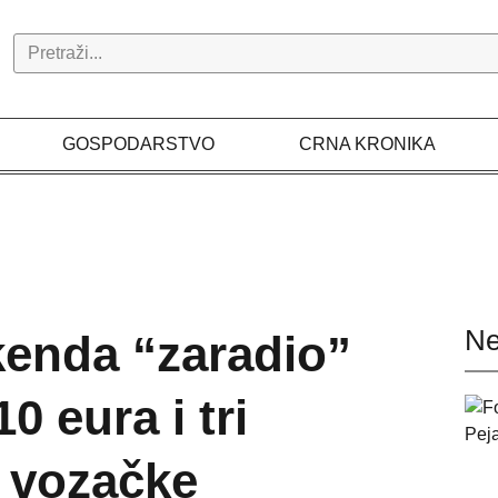
Search
GOSPODARSTVO
CRNA KRONIKA
Ne
kenda “zaradio”
0 eura i tri
 vozačke