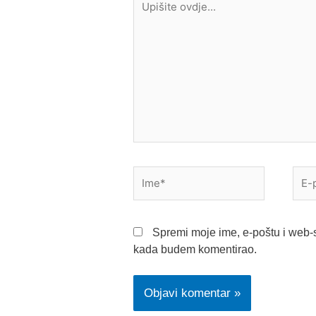
ovdje...
Ime*
E-
pošt
Spremi moje ime, e-poštu i web-s
kada budem komentirao.